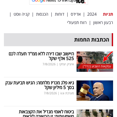
עקבו אחרינו
פרסמו
באייס
תגיות
2024
|
אדידס
|
דוחות
|
הכנסות
|
קניה ווסט
|
רבעון ראשון
|
רווח תפעולי
עקבו
אחרינו:
הכתבות החמות
היישוב שבו דירה ללא ממ"ד תעלה לכם
525 אלף שקל
איציק יצחקי
|
7/8/2026
עסקאות השבוע בנדל"ן
גיא פלג מכריז מלחמה: הגיש תביעת ענק
בסך 5 מיליון שקל
מערכת ice
|
7/8/2026
ביטוח לאומי מגדיל את הקצבאות
משמעותית: זו הבשורה לזכאים