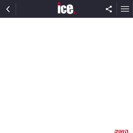
ראשי
הנבחרת
השוק
תקשורת
ומדיה
כסף
וצרכנות
השוק