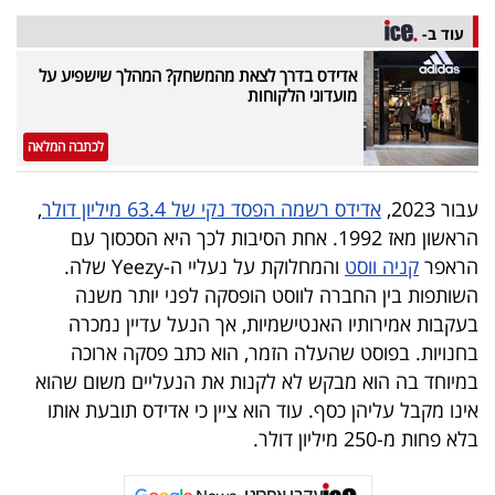
40
עוד ב-
אדידס בדרך לצאת מהמשחק? המהלך שישפיע על
מועדוני הלקוחות
שיתופי
פעולה
לכתבה המלאה
עבור 2023,
אדידס רשמה הפסד נקי של 63.4 מיליון דולר
,
הראשון מאז 1992. אחת הסיבות לכך היא הסכסוך עם
דרושים
הראפר
קניה ווסט
והמחלוקת על נעליי ה-Yeezy שלה.
השותפות בין החברה לווסט הופסקה לפני יותר משנה
ניוזלטרים
בעקבות אמירותיו האנטישמיות, אך הנעל עדיין נמכרה
בחנויות. בפוסט שהעלה הזמר, הוא כתב פסקה ארוכה
במיוחד בה הוא מבקש לא לקנות את הנעליים משום שהוא
מייל
אינו מקבל עליהן כסף. עוד הוא ציין כי אדידס תובעת אותו
אדום
בלא פחות מ-250 מיליון דולר.