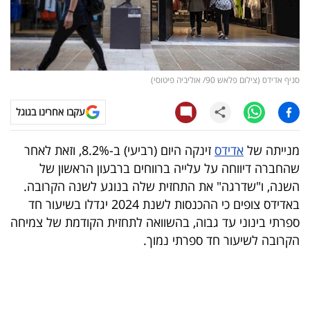
קריפטו
ויראלי
סניף אדידס (צילום פלאש 90/ אוליביה פיטוסי)
טלוויזיה
עקבו אחרינו בגוגל
עסקי
ספורט
מנייתה של
אדידס
זינקה היום (רביעי) ב-8.2%, וזאת לאחר
שהחברה דיווחה על עלייה ברווחים ברבעון הראשון של
קריירה
השנה, ו"שדרגה" את התחזית שלה בנוגע לשנה הקרובה.
ולימודים
באדידס צופים כי ההכנסות לשנת 2024 יגדלו בשיעור חד
ספרתי בינוני עד גבוה, בהשוואה לתחזית הקודמת של צמיחה
מינויים
הקרובה לשיעור חד ספרתי נמוך.
רייטינג
רכב