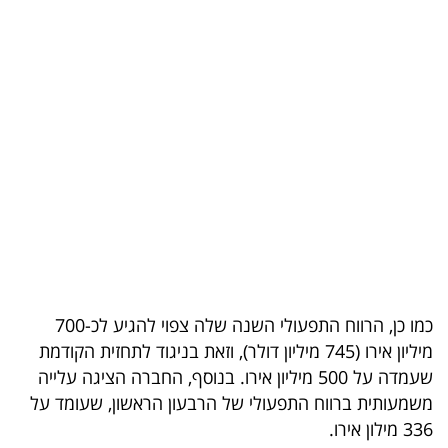
בריאות
תרבות
ופנאי
תיירות
TOP-
5
המילון
הכלכלי
כמו כן, הרווח התפעולי השנה שלה צפוי להגיע לכ-700
מיליון אירו (745 מיליון דולר), וזאת בניגוד לתחזית הקודמת
פודקאסט
שעמדה על 500 מיליון אירו. בנוסף, החברה הציגה עלייה
משמעותית ברווח התפעולי של הרבעון הראשון, שעומד על
40
336 מילון אירו.
UNDER