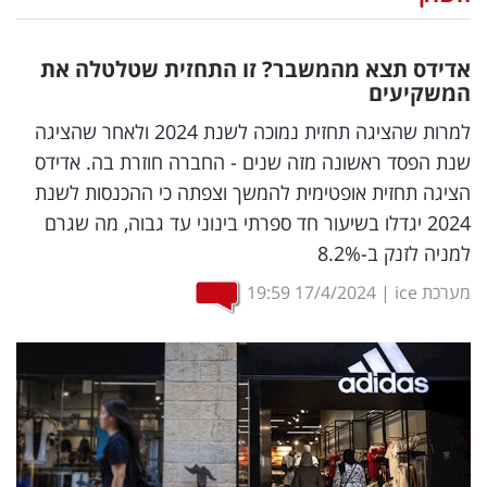
נדל"ן
אדידס תצא מהמשבר? זו התחזית שטלטלה את
דיגיטל
המשקיעים
וטק
למרות שהציגה תחזית נמוכה לשנת 2024 ולאחר שהציגה
שנת הפסד ראשונה מזה שנים - החברה חוזרת בה. אדידס
שיווק
הציגה תחזית אופטימית להמשך וצפתה כי ההכנסות לשנת
ופרסום
2024 יגדלו בשיעור חד ספרתי בינוני עד גבוה, מה שגרם
למניה לזנק ב-8.2%
משפט
מערכת ice
|
17/4/2024
19:59
מדדים
ומחקרים
דעות
רכילות
עסקית