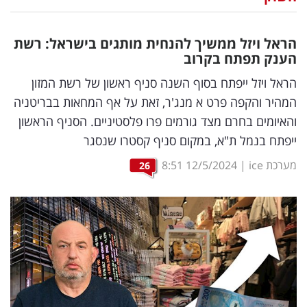
נדל"ן
הראל ויזל ממשיך להנחית מותגים בישראל: רשת
דיגיטל
הענק תפתח בקרוב
וטק
הראל ויזל ייפתח בסוף השנה סניף ראשון של רשת המזון
המהיר והקפה פרט א מנג'ר, זאת על אף המחאות בבריטניה
שיווק
והאיומים בחרם מצד גורמים פרו פלסטיניים. הסניף הראשון
ופרסום
ייפתח בנמל ת"א, במקום סניף קסטרו שנסגר
משפט
מערכת ice
|
12/5/2024
8:51
26
מדדים
ומחקרים
דעות
רכילות
עסקית