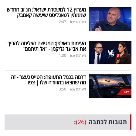
מערוץ 12 למשטרת ישראל: הג'וב החדש
שממתין לפאנליסט שיעשה קאמבק
מערכת ice
|
2:47
העימות באולפן: המגישה הצליחה להביך
את אביעד גליקמן - "אל תיתמם"
מערכת ice
|
1:30
דרמה בנמל התעופה: הטייס נעצר - זה
מה שמצאו במזוודה שלו | צפו
מערכת ice
|
3:50
צפו
תגובות לכתבה
(26)
: