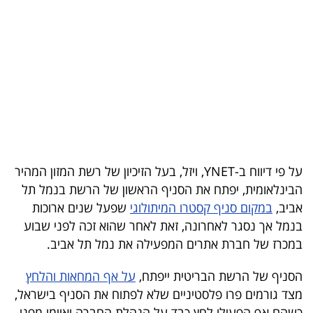
בריאות
תרבות
ופנאי
תיירות
TOP-
5
על פי דיווח ב-YNET, ויזל, בעל הזיכיון של רשת המזון המהיר
הבינלאומית, יפתח את הסניף הראשון של הרשת בנמל תל
המילון
אביב,
במקום סניף קסטרו המיתולוגי
שפעל שנים ארוכות
הכלכלי
בנמל אך נסגר לאחרונה, זאת לאחר שהוא זכה לפני שבוע
במכרז של חברת אתרים המפעילה את נמל תל אביב.
פודקאסט
הסניף של הרשת הבריטית ייפתח,
על אף המחאות והלחץ
40
מצד גורמים פרו פלסטיניים שלא לפתוח את הסניף בישראל,
UNDER
כשהם אף הפעילו לחץ כבד על הנהלת החברה ואיימו מפני