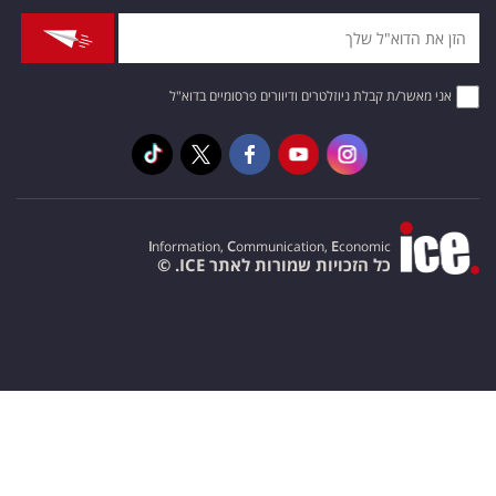
אני מאשר/ת קבלת ניוזלטרים ודיוורים פרסומיים בדוא"ל
I
nformation,
C
ommunication,
E
conomic
כל הזכויות שמורות לאתר ICE. ©