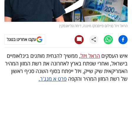
קריפטו
ויראלי
הראל ויזל (צילום פייסבוק/ מיננה, דימה טליאנסקי)
טלוויזיה
עקבו אחרינו בגוגל
עסקי
איש העסקים
הראל ויזל
, ממשיך להנחית מותגים בינלאומיים
ספורט
בישראל, ואחרי שפתח בארץ לאחרונה את רשת המזון המהיר
האמריקאית שיק שייק, ויזל ייפתח בסוף השנה סניף ראשון
קריירה
של רשת המזון המהיר והקפה
פרט א מנג'ר.
ולימודים
מינויים
רייטינג
רכב