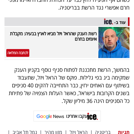
40
חרם אפשרי נגד הרשת בבריטניה.
עוד ב-
שיתופי
רשת הענק שהראל ויזל מביא לארץ בבעיה: מקבלת
פעולה
איומים בחרם
לכתבה המלאה
דרושים
בהמשך, הרשת מתכננת לפתוח סניף נוסף בקניון הענק
שמקימה ביג בפי גלילות. פוקס של הראל ויזל, שתעבוד
ניוזלטרים
בשיתוף עם האחים ירזין, כבר התחייבה להקים 40 סניפים
בשנים הקרובות בישראל, כאשר העלות הצפויה של פתיחת
כל הסניפים הינה 36 מיליון שקל.
מייל
אדום
עקבו אחרינו
תגיות
בריטניה
|
הראל ויזל
|
מזון מהיר
|
נמל תל אביב
|