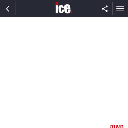
ראשי
הנבחרת
השוק
תקשורת
ומדיה
כסף
וצרכנות
השוק