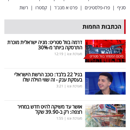
פרסמו
סניף
|
פרו-פלסטינים
|
פרט א מנג'ר
|
קסטרו
|
רשת
באייס
הכתבות החמות
עקבו
אחרינו:
דרמה בוול סטריט: מניה ישראלית מוכרת
התרסקה ביותר מ-30
%
מערכת ice
|
12:19
סיכום המסחר בוול סטריט
בגיל 22 בלבד: כוכב הרשת הישראלי
בעסקת ענק - זה שווי הוילה שלו
מערכת ice
|
3:21
אושר עד משיקה להיט חדש במחיר
רצפה: רק ב-39.90 שקל
מערכת ice
|
1:55