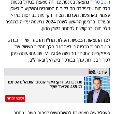
מיטב טרייד
נמצאת במגמת צמיחה מואצת בגידול בכמות
40
הלקוחות שבעיקרם הם לקוחות הסוחרים ומשקיעים באופן
עצמאי באמצעות מערכות מסחר מקדמות בבורסות בארץ
ובעולם. ברבעון הראשון לשנת 2024 נרשמה עלייה במספר
שיתופי
הלקוחות ובביקושים למסחר בשוק ההון.
פעולה
לצד התוצאות הכספיות העולות מדו"ח הרבעון של החברה,
מיטב טרייד מכריזה כי לאחרונה הלך תהליך השיווק של
אפליקציית המסחר החדשה MTrade, שבאמצעותה ניתן
דרושים
לסחור בניירות ערך בבורסה בישראל ובארה"ב.
ניוזלטרים
עוד ב-
מגדל ברבעון חזק: היקף הנכסים המנוהלים הסתכם
בכ-435 מיליארד שקל
מייל
אדום
לכתבה המלאה
האפליקציה מאפשרת למשתמשים לפתוח חשבון מסחר