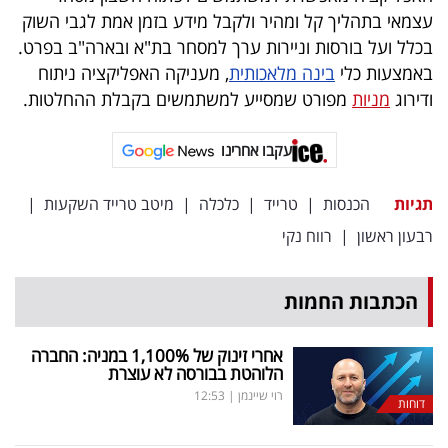
פרסמו
עצמאי בתהליך קל ומהיר ולקבל מידע בזמן אמת לגבי השוק
באייס
בכלל ועל בורסות וניירות ערך למסחר בת"א ובארה"ב בפרט.
באמצעות כלי
בינה מלאכותית
, מעניקה האפליקציה ניתוח
עקבו
ודירוג
מניות
מפורט שמסייע למשתמשים בקבלת ההחלטות.
אחרינו:
עקבו אחרינו
תגיות
הכנסות
|
טרייד
|
כלכלה
|
מיטב טרייד השקעות
|
רבעון ראשון
|
רווח נקי
הכתבות החמות
אחרי זינוק של 1,100
%
במניה: החברה
הלוהטת בבורסה לא עוצרת
רוי שיינמן
|
12:53
דוחות