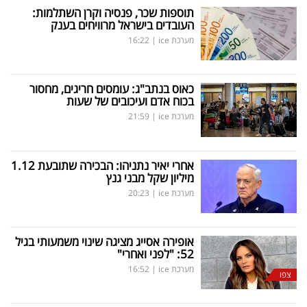
תוספות שכר, פנסיה וקרן השתלמות:
העובדים בישראל מרוויחים בענק
מערכת ice
|
16:22
כאוס בנתב"ג: עומסים חריגים, מחסור
בכוח אדם ועיכובים של שעות
מערכת ice
|
21:59
אחרי יאיר נתניהו: הבכירה שתובעת 1.12
מיליון שקל מבני גנץ
מערכת ice
|
20:23
אופירה אסייג מציגה שינוי משמעותי בגיל
52: "לפני ואחרי"
מערכת ice
|
16:52
צפו