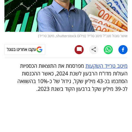
קריפטו
ויראלי
אושר טובול מנכ"ל מיטב טרייד (צילום shutterstock, מיטב טרייד)
טלוויזיה
עקבו אחרינו בגוגל
עסקי
ספורט
מיטב טרייד השקעות
מפרסמת את התוצאות הכספיות
העולות מדו"ח הרבעון לשנת 2024, כאשר ההכנסות
קריירה
הסתכמו בכ-43 מיליון שקל, גידול של כ-10% בהשוואה
ולימודים
לכ-39 מיליון שקל ברבעון הקוד בשנת 2023.
מינויים
רייטינג
רכב