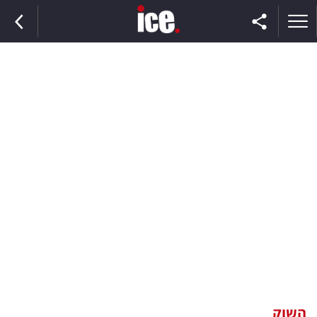
ראשי
הנבחרת
השוק
תקשורת
ומדיה
כסף
וצרכנות
השוק