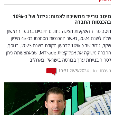
נדל"ן
מיטב טרייד ממשיכה לצמוח: גידול של כ-10
%
דיגיטל
בהכנסות החברה
וטק
מיטב טרייד השקעות מציגה נתונים חיוביים ברבעון הראשון
שלה לשנת 2024, כאשר ההכנסות הסתכמו בכ-43 מיליון
שיווק
שקל, גידול של כ-10% לרבעון הקודם בשנת 2023. בנוסף,
ופרסום
החברה משיקה את אפליקציית MTrade, שבאמצעותה ניתן
לסחור בניירות ערך בבורסה בישראל ובארה"ב
משפט
מערכת ice
|
26/5/2024
10:31
מדדים
ומחקרים
דעות
רכילות
עסקית