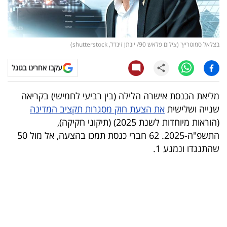
קריפטו
ויראלי
בצלאל סמוטריץ' (צילום פלאש 90/ יונתן זינדל, shutterstock)
טלוויזיה
עקבו אחרינו בגוגל
עסקי
מליאת הכנסת אישרה הלילה (בין רביעי לחמישי) בקריאה
ספורט
שנייה ושלישית
את הצעת חוק מסגרות תקציב המדינה
(הוראות מיוחדות לשנת 2025) (תיקוני חקיקה),
קריירה
התשפ"ה-2025. 62 חברי כנסת תמכו בהצעה, אל מול 50
ולימודים
שהתנגדו ונמנע 1.
מינויים
רייטינג
רכב