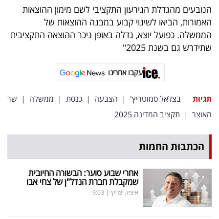
פרסמו
הנובעים מהגדלת הגירעון התקציבי לשם מימון ההוצאות
באייס
האמורות, הביאו לשינוי קבוע במבנה ההוצאות של
הממשלה. כפועל יוצא, גדלה באופן ניכר ההוצאה התקציבית
עקבו
שתידרש גם בשנת 2025"
אחרינו:
עקבו אחרינו
תגיות
בצלאל סמוטריץ'
|
הצבעה
|
כנסת
|
ממשלה
|
שר
האוצר
|
תקציב המדינה 2025
הכתבות החמות
אחרי שבוע סוער: הבשורה החיובית
שמקבלת חברת הנדל"ן של צחי אבו
איציק יצחקי
|
9:03