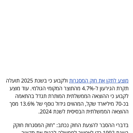
בריאות
תרבות
ופנאי
תיירות
TOP-
5
מוצע לתקן את חוק המסגרות
ולקבוע כי בשנת 2025 תועלה
המילון
תקרת הגירעון ל-4.7% מהתוצר המקומי הגולמי. עוד מוצע
הכלכלי
לקבוע כי ההוצאה הממשלתית המותרת תגדל בהתאמה
בכ-70 מיליארד שקל, המהווים גידול נוסף של 13.6% מסך
פודקאסט
ההוצאה הממשלתית הבסיסית לשנת 2024.
40
בדברי ההסבר להצעת החוק נכתב: "חוק המסגרות חוקק
UNDER
בשנת 1992 כדי לאפשר לממשלה לבנות את תקציב