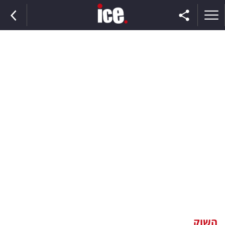
ראשי
הנבחרת
השוק
תקשורת
ומדיה
כסף
וצרכנות
השוק