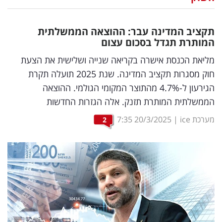
נדל"ן
תקציב המדינה עבר: ההוצאה הממשלתית
דיגיטל
המותרת תגדל בסכום עצום
וטק
מליאת הכנסת אישרה בקריאה שנייה ושלישית את הצעת
חוק מסגרות תקציב המדינה. שנת 2025 תועלה תקרת
שיווק
הגירעון ל-4.7% מהתוצר המקומי הגולמי. ההוצאה
ופרסום
הממשלתית המותרת תזנק. אלה הגזרות החדשות
משפט
מערכת ice
|
20/3/2025
7:35
2
מדדים
ומחקרים
דעות
רכילות
עסקית