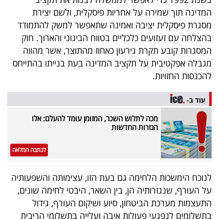
40
המדינה תוך שמירה על אחריות פיסקלית, ולשם יצירת
מסגרת פיסקלית יציבה ואמינה שתאפשר למשק להתמודד
בהצלחה עם זעזועים כלכליים בטווח הבינוני והארוך. חוק
שיתופי
המסגרות קובע תקרת גירעון כאחוז מהתוצר, אשר מהווה
פעולה
מגבלה אפקטיבית על תקציב המדינה בעת בנייתו בהתייחס
להכנסות החזויות.
עוד ב-
דרושים
מכה לתלוש השכר, המזומן עומד להעלם: אלו
הגזרות החדשות
ניוזלטרים
לכתבה המלאה
מייל
לנוכח הימשכות הלחימה גם בעת הזו, עצימותה והשפעותיה
אדום
על העורף, שנגזרותיה הן, בין השאר, היבטי לחימה שונים,
התעצמות מערכת הביטחון, סיוע ושיקום העורף, גידול
בתשלומים לנפגעי פעולות איבה ועלייה בתשלומי הריבית