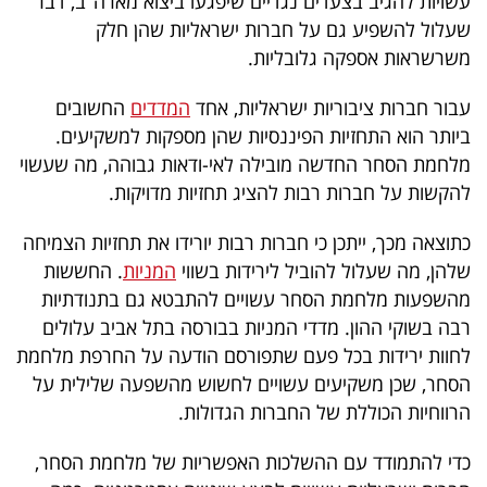
עשויות להגיב בצעדים נגדיים שיפגעו ביצוא מארה"ב, דבר
פרסמו
שעלול להשפיע גם על חברות ישראליות שהן חלק
באייס
משרשראות אספקה גלובליות.
עקבו
עבור חברות ציבוריות ישראליות, אחד
המדדים
החשובים
אחרינו:
ביותר הוא התחזיות הפיננסיות שהן מספקות למשקיעים.
מלחמת הסחר החדשה מובילה לאי-ודאות גבוהה, מה שעשוי
להקשות על חברות רבות להציג תחזיות מדויקות.
כתוצאה מכך, ייתכן כי חברות רבות יורידו את תחזיות הצמיחה
שלהן, מה שעלול להוביל לירידות בשווי
המניות
. החששות
מהשפעות מלחמת הסחר עשויים להתבטא גם בתנודתיות
רבה בשוקי ההון. מדדי המניות בבורסה בתל אביב עלולים
לחוות ירידות בכל פעם שתפורסם הודעה על החרפת מלחמת
הסחר, שכן משקיעים עשויים לחשוש מהשפעה שלילית על
הרווחיות הכוללת של החברות הגדולות.
כדי להתמודד עם ההשלכות האפשריות של מלחמת הסחר,