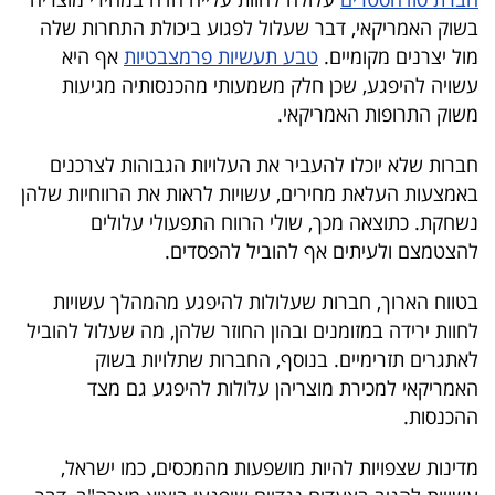
40
בשוק האמריקאי, דבר שעלול לפגוע ביכולת התחרות שלה
מול יצרנים מקומיים.
טבע תעשיות פרמצבטיות
אף היא
עשויה להיפגע, שכן חלק משמעותי מהכנסותיה מגיעות
שיתופי
משוק התרופות האמריקאי.
פעולה
חברות שלא יוכלו להעביר את העלויות הגבוהות לצרכנים
באמצעות העלאת מחירים, עשויות לראות את הרווחיות שלהן
נשחקת. כתוצאה מכך, שולי הרווח התפעולי עלולים
דרושים
להצטמצם ולעיתים אף להוביל להפסדים.
ניוזלטרים
בטווח הארוך, חברות שעלולות להיפגע מהמהלך עשויות
לחוות ירידה במזומנים ובהון החוזר שלהן, מה שעלול להוביל
לאתגרים תזרימיים. בנוסף, החברות שתלויות בשוק
מייל
האמריקאי למכירת מוצריהן עלולות להיפגע גם מצד
ההכנסות.
אדום
מדינות שצפויות להיות מושפעות מהמכסים, כמו ישראל,