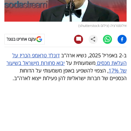
קריפטו
ויראלי
אילוסטרציה (צילום shutterstock)
טלוויזיה
עקבו אחרינו בגוגל
עסקי
ב-2 באפריל 2025, נשיא ארה"ב
דונלד טראמפ הכריז על
ספורט
העלאת מכסים
משמעותית על
יבוא סחורות מישראל בשיעור
של 17%
, הצפוי להשפיע באופן משמעותי על הדוחות
קריירה
הכספיים של חברות ישראליות להן פעילות ייצוא לארה"ב.
ולימודים
מינויים
רייטינג
רכב