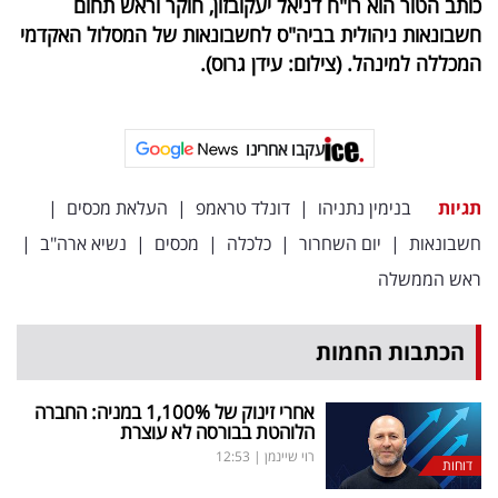
כותב הטור הוא רו"ח דניאל יעקובזון, חוקר וראש תחום
חשבונאות ניהולית בביה"ס לחשבונאות של המסלול האקדמי
המכללה למינהל. (צילום: עידן גרוס).
עקבו אחרינו
תגיות
בנימין נתניהו
|
דונלד טראמפ
|
העלאת מכסים
|
חשבונאות
|
יום השחרור
|
כלכלה
|
מכסים
|
נשיא ארה"ב
|
ראש הממשלה
הכתבות החמות
אחרי זינוק של 1,100
%
במניה: החברה
הלוהטת בבורסה לא עוצרת
רוי שיינמן
|
12:53
דוחות