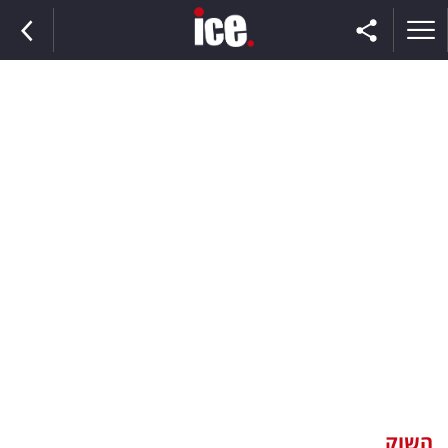
ראשי
הנבחרת
השוק
תקשורת
ומדיה
כסף
וצרכנות
השוק