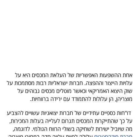
בריאות
תרבות
ופנאי
תיירות
TOP-
5
אחת ההשפעות האפשריות של העלאת המכסים היא על
עלויות הייצור וההפצה. חברות ישראליות רבות מסתמכות על
המילון
שוק היצוא האמריקאי וכאשר מוטלים מכסים גבוהים על
הכלכלי
מוצריהן, הן עלולות להתמודד עם ירידה ברווחיות.
פודקאסט
דו"חות כספיים עתידיים של חברות יצואניות עשויים להצביע
על כך שהתייקרות המכסים תגרום לעלייה בעלות המכירות,
40
מה שיוביל ישירות לשחיקה בשולי הרווח הגולמי. לדוגמה,
UNDER
חברת סודהסטרים
עלולה לחוות עלייה חדה במחירי מוצריה