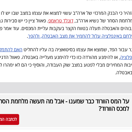
 הזהיר כי הבנק המרכזי של ארה"ב עשוי למצוא את עצמו במצב שבו יש לו 
מלחמת הסחר של נשיא ארה"ב,
דונלד טראמפ
. פאוול ציין כי יש סבירות ג
בוהים והאבטלה תעלה בטווח הקצר בעקבות עליית המכסים. עוד אמר פאו
לחם באינפלציה עלול להחמיר את מצב האבטלה, ולהפך
.
גר עבור הפד, שמוצא את עצמו בסיטואציה בה עליו להחליט
האם להתמק
פלציה
, או להימנע מהורדה כזו כדי להימנע מעלייה באבטלה. פאוול הדגיש
בות המחירים מבלי לפגוע במצב שוק העבודה, והוסיף כי הם לא ימהרו לה
באבטלה.
על המס הוורוד כבר שמענו - אבל מה תעשה מלחמת הסח
למכס הוורוד?
לכתבה המ