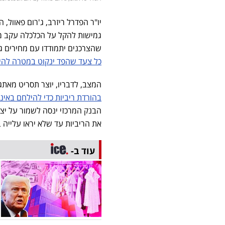
יו"ר הפדרל ריזרב, ג'רום פאוול,
גמישות להקל על הכלכלה עקב 
שהצרכנים יתמודדו עם מחירים ג
כל צעד שהפד ינקוט במטרה להי
המצב, לדבריו, יוצר תסריט מאת
בהורדת ריביות כדי להילחם באינ
הבנק המרכזי ינסה לשמור על יצי
את הריביות עד שלא יראו עלייה 
עוד ב-