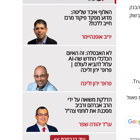
הבנק
האלוף איבד שליטה:
 בשוק
מדוע מפקד פיקוד מרכז
חייב ללכת?
יריב אופנהיימר
לא האבטלה: זה האיום
הכלכלי החדש שה-AI
עלול להביא לעולם |
פרופ' ירון זליכה
יום לאחר שפאוול שיגר את האזהרה תקף אותו נשיא ארה"ב דונלד טראמפ בפוסט חריף ברשת Truth Social.
פרופ' ירון זליכה
 פאוול
הדלקת משואה על ידי
הרב אברהם זרביב
מסכנת את לוחמי צה"ל
עו"ד יהודה שפר
עוד בנבחרת >>
רה"ב