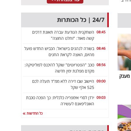
24/7 | כל הכותרות
השחקנית הנודעת עברה תאונת דרכים
08:45
קשה מאוד: "זחלנו החוצה"
בשורה לנהגים בישראל: הכביש החדש פועל
08:46
מהיום, האצה לקראת החגים
כוכב "הפטריוטים" שוקל להיכנס לפוליטיקה:
08:56
מקדם מפלגת ימין חדשה
 מענק
היישוב שבו דירה ללא ממ"ד תעלה לכם
09:00
525 אלף שקל
ירדן לסרי אימפריה כלכלית: כך הפכה כוכבת
09:03
האונליפאנס לעשירה
כל החדשות