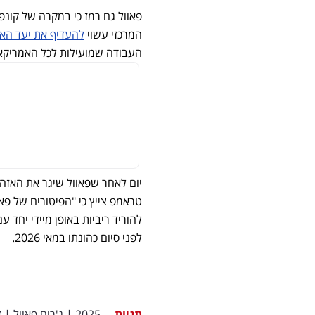
פאוול גם רמז כי במקרה של קונפ
המרכזי עשוי
להעדיף את יעד האי
העבודה שמועילות לכל האמריקאי
טראמפ צייץ כי "הפיטורים של פאו
להוריד ריביות באופן מיידי יחד ע
לפני סיום כהונתו במאי 2026.
תגיות
2025
|
ג'רום פאוול
|
ד