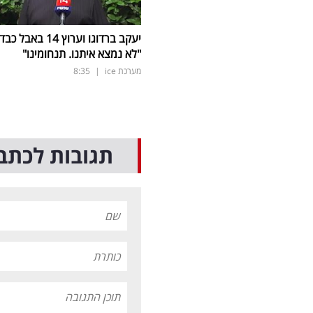
יעקב ברדוגו וערוץ 14 באבל כב
"לא נמצא איתנו. תנחומינו"
מערכת ice
|
8:35
תגובות לכתב