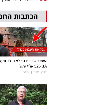
הכתבות החמ
עסקאות השבוע בנדל"ן
היישוב שבו דירה ללא ממ"ד תעל
לכם 525 אלף שקל
איציק יצחקי
|
9:00