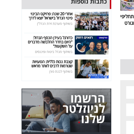
כתבות נוספות
אחרי 20 שנה: פרויקט הבינוי
חליפי
פינוי הגדול בישראל יוצא לדרך
גורט
בשיתוף מערכת זירת הנדל"ן
כדורגל בעידן הכסף הגדול:
"היום בחדר ההלבשה מדברים
על השקעות"
בשיתוף מגדל ביטוח ופיננסים
קצבת נכות כללית: הטעויות
שגורמות לרבים לוותר מראש
בשיתוף לבנת פורן