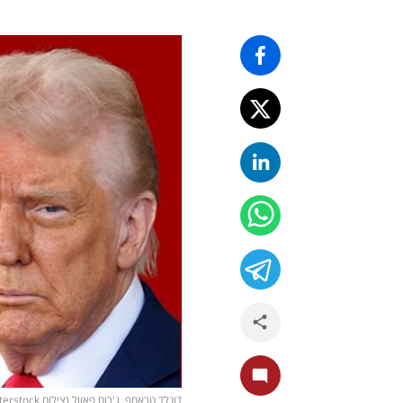
דונלד טראמפ, ג'רום פאוול (צילום flickr/ Federalreserve, shutterstock)