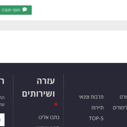
הוסף תגובה
עזרה
רו
ושירותים
ורט
תרבות ופנאי
הרש
עול
לימודים
תיירות
כתבו אלינו
TOP-5