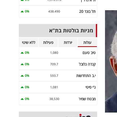
תל בונד 20
0%
438.490
מניות בולטות בת"א
עולות
יורדות
פעילות
ללא שינוי
טיב טעם
0%
1,080
קנדה גלובל
0%
709.7
י.ב התחדשות
0%
593.7
ג'י סיטי
0%
1,081
מבטח שמיר
0%
38,530