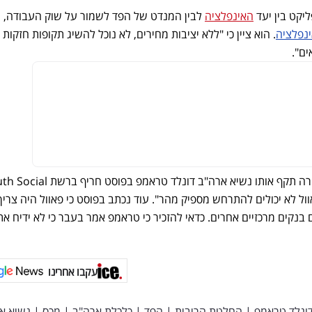
ליקט בין יעד
האינפלציה
לבין המנדט של הפד לשמור על שוק העבודה, 
נפלציה
. הוא ציין כי "ללא יציבות מחירים, לא נוכל להשיג תקופות חזקות
ם".
ול לא יכולים להתרחש מספיק מהר". עוד נכתב בפוסט כי פאוול היה צריך
ם בנקים מרכזיים אחרים. כדאי להזכיר כי טראמפ אמר בעבר כי לא ידיח את
עקבו אחרינו
ונלד טראמפ
|
החלטת הריבית
|
הפד
|
כלכלת ארה"ב
|
מכס
|
נשיא א