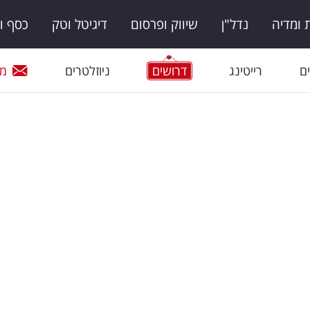
ומדיה
נדל"ן
שיווק ופרסום
דיגיטל וטק
כסף ו
ם
רייטינג
דרושים
ניוזלטרים
מי