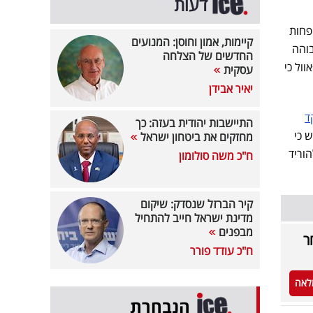
דעות
פחות
קיימות, אמון וחוסן: המנועים
בוהה
החדשים של הצלחה
ול כי
עסקית
יאיר אבידן
ד
התיישבות יהודית בעזה: כך
 כי
מחזקים את ביטחון ישראל
וריד
ח"כ משה סולומון
קיר הברזל שנסדק: שיקום
מדינת ישראל חייב להתחיל
מבפנים
ר
ח"כ עודד פורר
לאה
הנבחרת