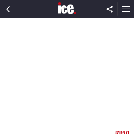
ראשי
הנבחרת
השוק
תקשורת
ומדיה
כסף
וצרכנות
השוק