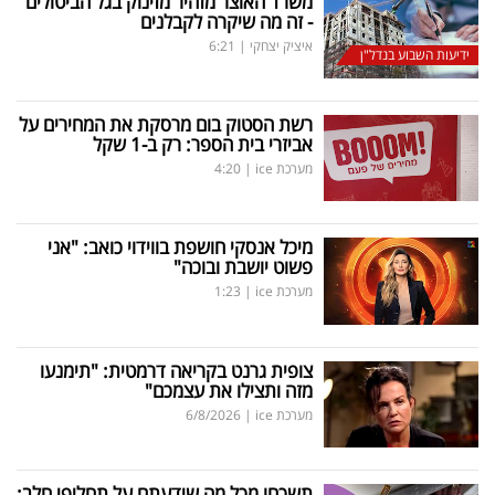
משרד האוצר מזהיר מזינוק בגל הביטולים
- זה מה שיקרה לקבלנים
איציק יצחקי
|
6:21
ידיעות השבוע בנדל"ן
רשת הסטוק בום מרסקת את המחירים על
אביזרי בית הספר: רק ב-1 שקל
מערכת ice
|
4:20
מיכל אנסקי חושפת בווידוי כואב: "אני
פשוט יושבת ובוכה"
מערכת ice
|
1:23
צופית גרנט בקריאה דרמטית: "תימנעו
מזה ותצילו את עצמכם"
מערכת ice
|
6/8/2026
תשכחו מכל מה שידעתם על תחליפי חלב: