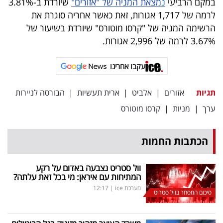
במקם הרביעי
נמצאת המניה של "אזורים"
שיורדת ב-3.81%
לרמה של 1,717 אגורות, זאת כאשר אחריה סוגרת את
הרשימה המניה של "קרסו מוטורס" שיורדת בשיעור של
3.67% לרמה של 2,996 אגורות.
עקבו אחרינו
תגיות
אזורים
|
אלביט
|
ארית תעשיות
|
הבורסה לניירות
ערך
|
מניות
|
קרסו מוטורס
הכתבות החמות
וול סטריט נצבעה באדום על רקע
המתיחות עם איראן: מי בכל זאת עלתה?
מערכת ice
|
12:17
סיכום המסחר בוול סטריט