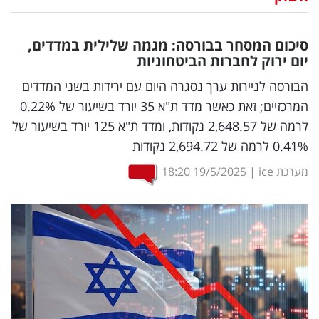
נדל"ן
סיכום המסחר בבורסה: מגמה שלילית במדדים,
דיגיטל
יום ירוק לחברות הביטחוניות
וטק
הבורסה לניירות ערך נסגרה היום עם ירידות בשני המדדים
המרכזיים; זאת כאשר מדד ת"א 35 יורד בשיעור של 0.22%
שיווק
לרמה של 2,648.57 נקודות, ומדד ת"א 125 יורד בשיעור של
ופרסום
0.41% לרמה של 2,694.72 נקודות
משפט
מערכת ice
|
19/5/2025
18:20
מדדים
ומחקרים
דעות
רכילות
עסקית