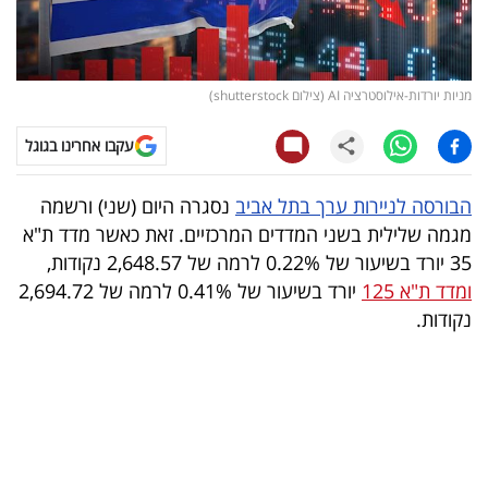
קריפטו
ויראלי
מניות יורדות-אילוסטרציה AI (צילום shutterstock)
טלוויזיה
עקבו אחרינו בגוגל
עסקי
הבורסה לניירות ערך בתל אביב
נסגרה היום (שני) ורשמה
ספורט
מגמה שלילית בשני המדדים המרכזיים. זאת כאשר מדד ת"א
35 יורד בשיעור של 0.22% לרמה של 2,648.57 נקודות,
קריירה
ומדד ת"א 125
יורד בשיעור של 0.41% לרמה של 2,694.72
ולימודים
נקודות.
מינויים
רייטינג
רכב