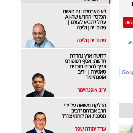
לא האבטלה: זה האיום
הכלכלי החדש שה-AI
עלול להביא לעולם |
לאה
פרופ' ירון זליכה
פרופ' ירון זליכה
יע
דרושה ארץ נהדרת
חדשה: אסף רפופורט
צריך להרים תוכנית
סאטירה | יריב
אופנהיימר
יריב אופנהיימר
הדלקת משואה על ידי
הרב אברהם זרביב
מסכנת את לוחמי צה"ל
עו"ד יהודה שפר