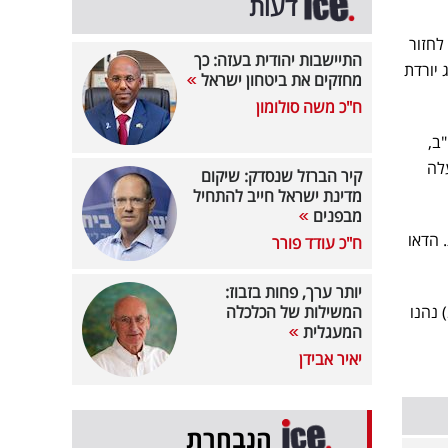
דעות
לחזור
התיישבות יהודית בעזה: כך
0.6; שנגחאי יורדת ב-0.1%; הונג קונג יורדת
מחזקים את ביטחון ישראל
ח"כ משה סולומון
ארה"ב,
עלה
קיר הברזל שנסדק: שיקום
מדינת ישראל חייב להתחיל
מבפנים
ב-0.94% לרמה של 6,033 נקודות. הדאו
ח"כ עודד פורר
יותר ערך, פחות בזבוז:
מדדי חברות הטכנולוגיה גם כן רשמו עליות, כשאנבידיה (+1.92%), מיקרוסופט (+1.92%) ומאטה (+2.9%) נהנו
המשילות של הכלכלה
המעגלית
יאיר אבידן
הנבחרת