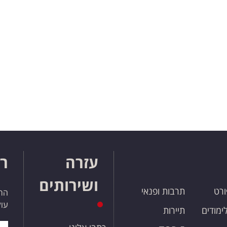
עזרה
רו
ושירותים
ורט
תרבות ופנאי
הרש
עול
לימודים
תיירות