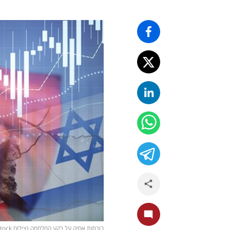
בורסות אסיה על רקע המלחמה (צילום shutterstock)