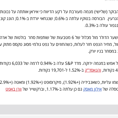
בוקר (שלישי) מגמה מעורבת על רקע הדיווח כי איראן אותתה על נכונות 
לשולחן המשא ומתן על פרויקט הגרעין. הבורסה בטוקיו עלתה ב-%
מדד הדולר של ICE שעוקב אחר שער הדולר מול מכלול של 6 מטבעות של שותפות סחר בולטות של 
רידה אתמול, מחיר הנפט חזר לעלות, כשהחוזים על נפט גולמי מסוג טקסס מתוק 
המסחר ננעל אמש במגמה ירוקה. מדד S&P עלה 
והנאסד"ק
ב-1.52% ל-19,701 נקודות.
 טסלה של
אילון מאסק
גם כן עלתה ב-1.17%, וברקשייר של
וורן באפט