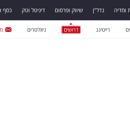
ומדיה
נדל"ן
שיווק ופרסום
דיגיטל וטק
כסף ו
ם
רייטינג
דרושים
ניוזלטרים
מי