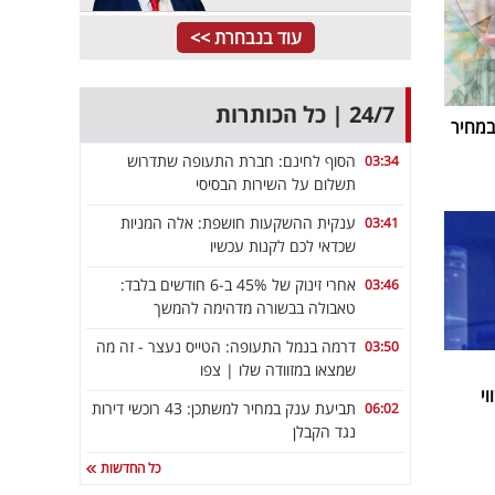
עוד בנבחרת >>
24/7 | כל הכותרות
במחיר
הסוף לחינם: חברת התעופה שתדרוש
03:34
תשלום על השירות הבסיסי
ענקית ההשקעות חושפת: אלה המניות
03:41
שכדאי לכם לקנות עכשיו
אחרי זינוק של 45% ב-6 חודשים בלבד:
03:46
טאבולה בבשורה מדהימה להמשך
דרמה בנמל התעופה: הטייס נעצר - זה מה
03:50
שמצאו במזוודה שלו | צפו
י
תביעת ענק במחיר למשתכן: 43 רוכשי דירות
06:02
נגד הקבלן
כל החדשות