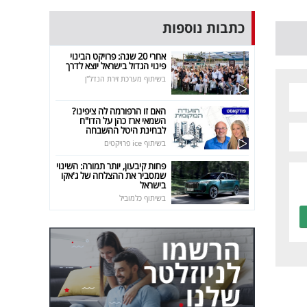
כתבות נוספות
אחרי 20 שנה: פרויקט הבינוי
פינוי הגדול בישראל יוצא לדרך
בשיתוף מערכת זירת הנדל"ן
האם זו הרפורמה לה ציפינו?
השמאי ארז כהן על הדו"ח
לבחינת היטל ההשבחה
בשיתוף ice פרויקטים
פחות קיבעון, יותר תמורה: השינוי
שמסביר את ההצלחה של ג'אקו
בישראל
בשיתוף כלמוביל