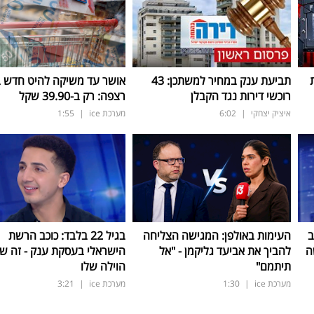
תביעת ענק במחיר למשתכן: 43
אושר עד משיקה להיט חדש 
רוכשי דירות נגד הקבלן
רצפה: רק ב-39.90 שקל
איציק יצחקי
|
6:02
מערכת ice
|
1:55
ב
העימות באולפן: המגישה הצליחה
בגיל 22 בלבד: כוכב הרשת
ה
להביך את אביעד גליקמן - "אל
הישראלי בעסקת ענק - זה שוו
תיתמם"
הוילה שלו
מערכת ice
|
1:30
מערכת ice
|
3:21