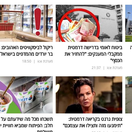
ה
ביטוח לאומי בדרישה דרמטית
ריקול לביסקוויטים האהובים: 
ממקבלי המענקים: "להחזיר את
בר יורדים מהמדפים בישראל
הכסף"
מערכת ice
|
18:50
מערכת ice
|
21:37
צופית גרנט בקריאה דרמטית:
תשכחו מכל מה שידעתם על ת
"תימנעו מזה ותצילו את עצמכם"
חלב: הפיתוח שמביא חוויית יו