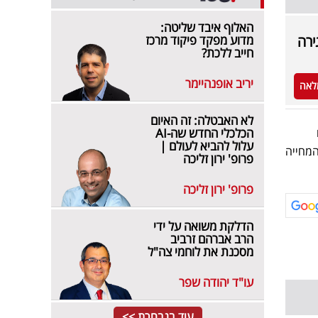
האלוף איבד שליטה:
מדוע מפקד פיקוד מרכז
חייב ללכת?
יריב אופנהיימר
לאה
לא האבטלה: זה האיום
הכלכלי החדש שה-AI
עלול להביא לעולם |
המחייה
פרופ' ירון זליכה
פרופ' ירון זליכה
הדלקת משואה על ידי
הרב אברהם זרביב
מסכנת את לוחמי צה"ל
עו"ד יהודה שפר
עוד בנבחרת >>