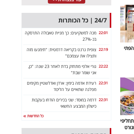
24/7 | כל הכותרות
מכה למשקיעים: כך מניית טאבולה התרסקה
22:01
בכ-27%
הפתי
צופית גרנט בקריאה דרמטית: "תימנעו מזה
22:19
ותצילו את עצמכם"
גורי אלפי מתחזק בדת לאחר 23 שנה: "כן,
22:22
אני שומר שבת"
רעידת אדמה בימין: ארדן ואדלשטיין מקימים
22:31
מפלגה שתאיים על הליכוד
דרמה במוסד: שני בכירים הודחו בעקבות
22:31
כישלון המבצע החשאי
כל החדשות
חליפי
גורט