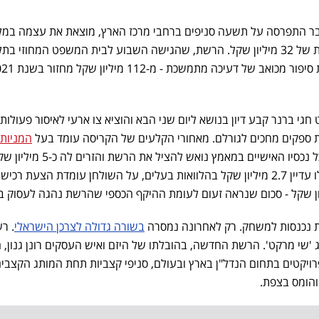
בר התפרסה על תשעה סניפים ברחבי מרכז הארץ, מוצאת את עצמה במ
על הישרדות לאחר שצברה חובות של 32 מיליון שקל. הרשת, שהגישה השבוע לבית המשפט המחוזי 
בקשה להסדר עם נושיה, מספרת סיפור מכואב של דעיכה מת
גי ברנר קבע דיון בנושא ליום שני הבא והוציא צו ארעי לאיסור פעולות 
המניות
נבון, שלטענת החברה מכר את כל נכסיו האישיים במאמץ נואש להציל את הרשת והזרים לה
מ-2022. כעת, כשהחברה חבה לו עדיין 2.7 מיליון שקל בהלוואות בעלים, על השולחן עומדת הצעת ר
 נכנסות למשחק. רק לאחרונה נמסרה
בשורה גדולה לצרכן הישראלי
. רש
5.6 תחת המותג 'שי מרקט'. הרשת החדשה, בהובלתו של היזם ואיש העסקים רונן גנון, 
רויקטים בתחום הנדל"ן בארץ ובעולם, סניפי קצביות תחת המותג הקצבי
 והומס בצפת.