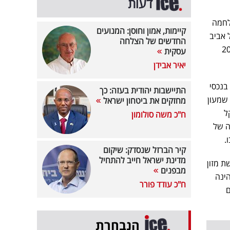
דעות
לחמה
קיימות, אמון וחוסן: המנועים
בתל אביב
החדשים של הצלחה
משכת - מ-112 מיליון שקל מחזור בשנת 2021
עסקית
יאיר אבידן
בנכסי
התיישבות יהודית בעזה: כך
שמעון
מחזקים את ביטחון ישראל
 כ-5 מיליון שקל
ח"כ משה סולומון
כישה של
קיר הברזל שנסדק: שיקום
מדינת ישראל חייב להתחיל
ת מזון
מבפנים
הינה
ח"כ עודד פורר
ם
הנבחרת