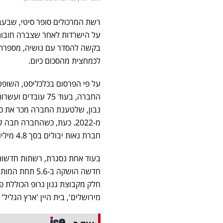
רשת המרכולים סופר סיטי, שבע
לכמחצית מהסכום כיום.
על פי הפרסום בכלכליסט, השופט ח
החברה, בעוד 75 עובדים ועשרות ספקים מחכים לגורלם. מאחורי הקלעים של הקריסה עומד בעל
חברת נאות יבולים בסך 4.8 מיליון שקל - סכום שנראה זעום לעומת ההיקף הכספי שהרשת נהגה לעסוק בו.
בעוד אחת נסגרת, רשתות חדשות
חדשה הושקה ב-
חלק מקבוצת גנון גרופ הכוללת פ
מירושלים', בית היין 'ארץ הגליל'