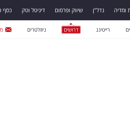
ומדיה
נדל"ן
שיווק ופרסום
דיגיטל וטק
כסף ו
ם
רייטינג
דרושים
ניוזלטרים
מי