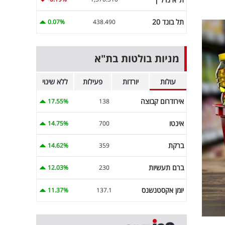
תל בונד 20
0.07%
438.490
מניות בולטות בת"א
עולות
יורדות
פעילות
ללא שינוי
אירודרום קבוצה
17.55%
138
אינטו
14.75%
700
ברקת
14.62%
359
ברם תעשיות
12.03%
230
יומן אקסטנשנס
11.37%
137.1