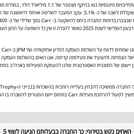
ליום השלמת העסקה, ל- Carr התחייבויות פיננסיות נטו בהיקף מצטבר של 1.1 מיליארד דול
של כ- 4.8 שנים ובעלות מימון משוקללת לשנה של כ- 5.1%. עקב המעבר לשליטה ואיחוד לראשונ
שקלים, יזקפו לדוח רווח והפסד ברבעון השלישי לשנת 2025 כאשר להכרה זו אין כל השפעה על ה
, מסר: "אנו
 את פוטנציאל הצמיחה ולהצעיד את פעילותה קדימה. אנו רואים בהשלמת העסקה 
 מהותית בהתפתחות Carr וכן יישום של התוכנית האסטרטגית שלנו להעמקת הפעילות בארה"ב בת
הוא הוסיף, כי בכוונת החברה להמשיך לפעול להרחבת פעילות Carr בתחום ייזום המגורים להשכרה בו 
האחים נקש בטירוף: כך החברה בבעלותם הגיעה לשווי 5