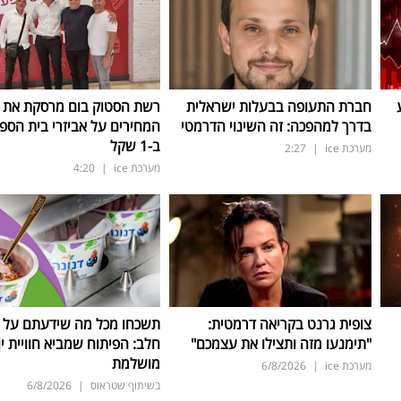
חברת התעופה בבעלות ישראלית
רשת הסטוק בום מרסקת את
בדרך למהפכה: זה השינוי הדרמטי
המחירים על אביזרי בית הספר
ב-1 שקל
מערכת ice
|
2:27
מערכת ice
|
4:20
צופית גרנט בקריאה דרמטית:
תשכחו מכל מה שידעתם על ת
"תימנעו מזה ותצילו את עצמכם"
חלב: הפיתוח שמביא חוויית יו
מושלמת
מערכת ice
|
6/8/2026
בשיתוף שטראוס
|
6/8/2026