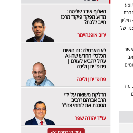
ר, במח"מ ממוצע
האלוף איבד שליטה:
ה של חברת
מדוע מפקד פיקוד מרכז
Carr, קרנות הון מהפרשי תרגום שנצברו בדוחות החברה ביחס להשקעה ב- Carr בסך שלילי של כ- 400 מיליון
חייב ללכת?
הון העצמי של
יריב אופנהיימר
 שמחים לדווח על השלמת העסקה לפדיון אחזקותיה של JPM ב-Carr אשר
לא האבטלה: זה האיום
הכלכלי החדש שה-AI
אבן
עלול להביא לעולם |
חומים
פרופ' ירון זליכה
פרופ' ירון זליכה
לצד זאת, הכריז מנכ"ל אלוני חץ כי החברה ממשיכה להבחין בעלייה רוחבית בהשכרות בבנייני ה-Trophy. עוד
הם
הדלקת משואה על ידי
הרב אברהם זרביב
מסכנת את לוחמי צה"ל
עו"ד יהודה שפר
עוד בנבחרת >>