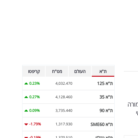
ת"א
העולם
מט"ח
קריפטו
ת"א 125
0.23%
4,032.470
ת"א 35
0.27%
4,128.460
גרתה היא תפדה את אחזקותיה של JPM ב-Carr בתמורה
ת"א 90
0.09%
3,735.440
הון עצמי
ת"א SME60
-1.79%
1,317.930
ת"א נדל"ן
-0.19%
1,370.510