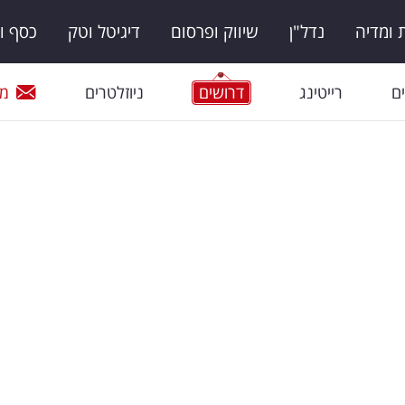
ומדיה
נדל"ן
שיווק ופרסום
דיגיטל וטק
כסף ו
ם
רייטינג
דרושים
ניוזלטרים
מי