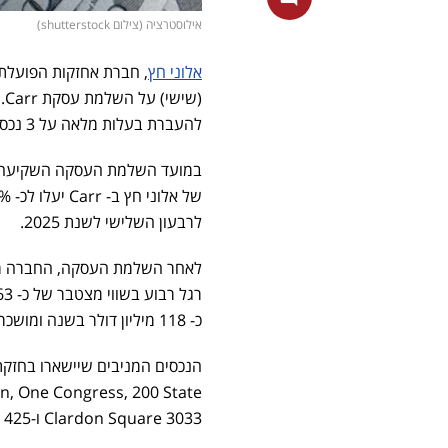
אילוסטרציה (צילום shutterstock)
אלוני חץ
, חברת אחזקות הפועלת 
להעברת בעלות מלאה על 3 נכסים כשהם חופשיים מכל חוב.
במועד השלמת העסקה השקיעה החב
לרבעון השלישי לשנת 2025.
כ- 118 מיליון דולר בשנה ומושכרים בשיעור השכרה גבוה של 91.4% ובמח"מ שכירויות ארוך של 11 שנים.
3033 Clardon Square ו-425 Montgomary.