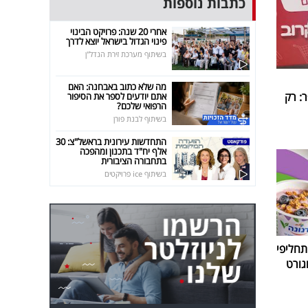
כתבות נוספות
אחרי 20 שנה: פרויקט הבינוי
פינוי הגדול בישראל יוצא לדרך
בשיתוף מערכת זירת הנדל"ן
מה שלא כתוב באבחנה: האם
: רק
אתם יודעים לספר את הסיפור
הרפואי שלכם?
בשיתוף לבנת פורן
התחדשות עירונית בראשל"צ: 30
אלף יח"ד בתכנון ומהפכה
בתחבורה הציבורית
בשיתוף ice פרויקטים
חליפי
גורט