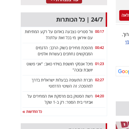
לאה
24/7 | כל הכותרות
וול סטריט נצבעה באדום על רקע המתיחות
00:17
רוך.
עם איראן: מי בכל זאת עלתה?
י
מהפכת מחירים בשוק הרכב: הדגמים
00:42
המבוקשים נחתכים בעשרות אלפים
מיכל אנסקי חושפת בווידוי כואב: "אני פשוט
01:23
יושבת ובוכה"
חברת התעופה בבעלות ישראלית בדרך
02:27
למהפכה: זה השינוי הדרמטי
רשת הסטוק בום מרסקת את המחירים על
04:20
אביזרי בית הספר: רק ב-1 שקל
כל החדשות