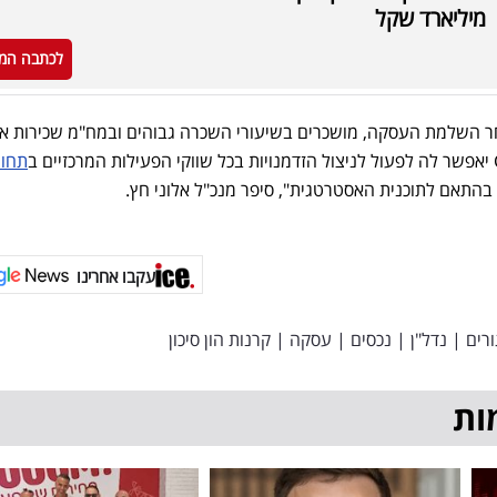
מיליארד שקל
לכתבה המ
ם שנשארים ב- Carr לאחר השלמת העסקה, מושכרים בשיעורי השכרה גבוהים ובמח"מ שכירות א
תחומ
בהתאם לתוכנית האסטרטגית", סיפר מנכ"ל אלוני חץ.
עקבו אחרינו
רים
|
נדל"ן
|
נכסים
|
עסקה
|
קרנות הון סיכון
ות