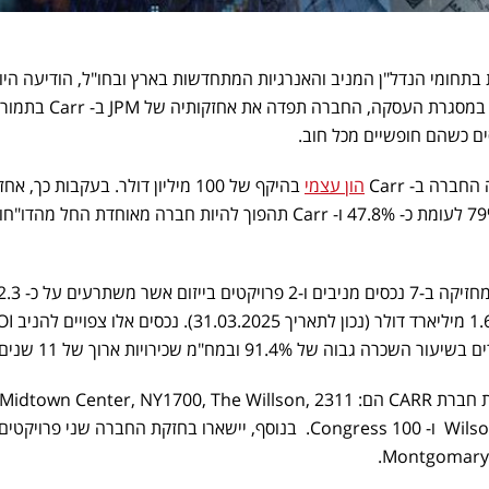
בתחומי הנדל"ן המניב והאנרגיות המתחדשות בארץ ובחו"ל, הודיעה היו
(שישי) על השלמת עסקת Carr. במסגרת העסקה, החברה תפדה את אחזקותיה של JPM
רה ב- Carr
הון עצמי
בהיקף של 100 מיליון דולר. בעקבות כך, א
של אלוני חץ ב- Carr יעלו לכ- 79% לעומת כ- 47.8% ו- Carr תהפוך להיות חברה מאוחדת החל מהדו"
הנכסים המניבים שיישארו בחזקת חברת CARR הם: Midtown Center, NY1700, The Willson, 2311
Wilson, One Congress, 200 State ו- Congress 100. בנוסף, יישארו בחזקת החברה שני פרו