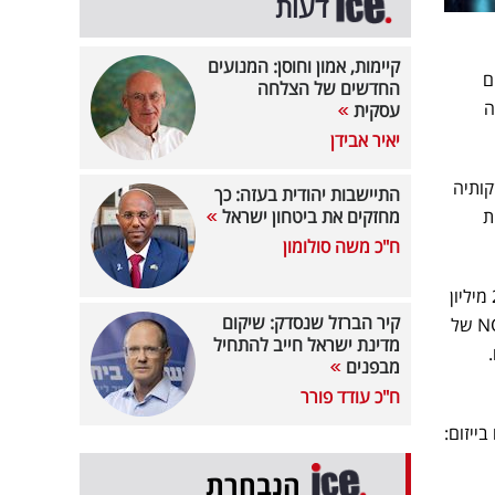
דעות
קיימות, אמון וחוסן: המנועים
ם
החדשים של הצלחה
 ב- Carr בתמורה
עסקית
יאיר אבידן
חזקותיה
התיישבות יהודית בעזה: כך
חות
מחזקים את ביטחון ישראל
ח"כ משה סולומון
לאחר השלמת העסקה, החברה מחזיקה ב-7 נכסים מניבים ו-2 פרויקטים בייזום אשר משתרעים על כ- 2.3 מיליון
קיר הברזל שנסדק: שיקום
רגל רבוע בשווי מצטבר של כ- 1.63 מיליארד דולר (נכון לתאריך 31.03.2025). נכסים אלו צפויים להניב NOI של
מדינת ישראל חייב להתחיל
מבפנים
ח"כ עודד פורר
יקטים בייזום:
הנבחרת