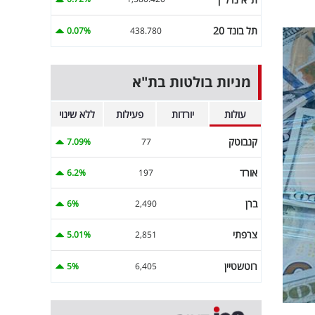
תל בונד 20
0.07%
438.780
מניות בולטות בת"א
עולות
יורדות
פעילות
ללא שינוי
קנבוטק
7.09%
77
אורד
6.2%
197
ברן
6%
2,490
צרפתי
5.01%
2,851
רוטשטיין
5%
6,405