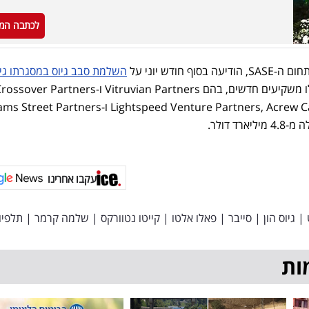
לכתבה המ
 חודש יוני על
השלמת סבב גיוס במסגרתו גי
. את הסבב הובילו משקיעים חדשים, בהם Vitruvian Partners ו-tners
 דולר.
עקבו אחרינו
|
גיוס הון
|
סייבר
|
פאלו אלטו
|
קייטו נטוורקס
|
שלמה קרמר
|
תלפיו
ות