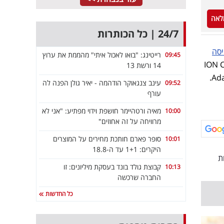
לאה
24/7 | כל הכותרות
יסה
רייטינג: "בואו לאכול איתי" מהממת את ערוץ
09:45
ION Crossover Par
14 ורשת 13
לצד משקיעים קיימים כמו Lightspeed Venture Partners, Acrew Capital ו-Adams Street Partners.
עינב צנגאוקר הודהמה - יאיר גולן הפנה לה
09:52
עורף
מאיה ורטהיימר חושפת וידוי מפתיע: "אני לא
10:00
מרוויחה על זה אחוזים"
סופר פארם חותכת מחירים על המוצרים
10:01
היקרים: 1+1 עד ה-18.8
ת
קבוצת גולד בונד בעסקת מיליונים: זו
10:13
החברה שרכשה
כל החדשות