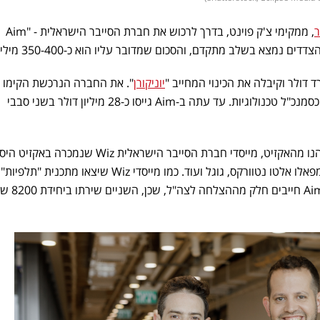
, ממקימי צ'ק פוינט, בדרך לרכוש את חברת הסייבר הישראלית - "Aim
 דולר וקיבלה את הכינוי המחייב "
יוניקורן
". את החברה הנרכשת הקימו מ
שמכהן כמנכ"ל, ואדיר גץ שמכהן כסמנכ"ל טכנולוגיות. עד עתה ב-Aim גייסו כ-28 מיליון דולר בשני סבבי
בין משקיעי החברה הנרכשת שיהנו מהאקזיט, מייסדי חברת הסייבר הישראלית Wiz שנמכרה
לגוגל העולמית, ומשקיעי אנג'ל מפאלו אלטו נטוורקס, גוגל ועוד. כמו מייסדי Wiz שיצאו מתכנית "תלפיות"
היוקרתית של הצבא, גם מייסדי Aim