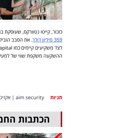
כזכור, קייטו נטוורקס, שעוסקת בתחום ה-SASE, הודיעה בסוף
359 מיליון דולר
ההשקעה משקפת שווי של למעלה מ-4.8 מיליארד
תגיות
aim security
|
אקזיט
הכתבות החמ