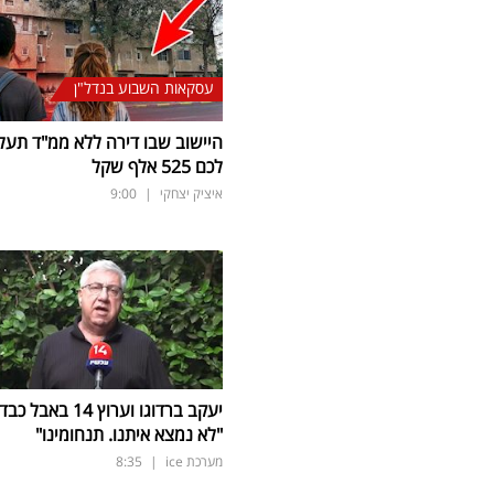
עסקאות השבוע בנדל"ן
היישוב שבו דירה ללא ממ"ד תעל
לכם 525 אלף שקל
איציק יצחקי
|
9:00
יעקב ברדוגו וערוץ 14 באבל כב
"לא נמצא איתנו. תנחומינו"
מערכת ice
|
8:35