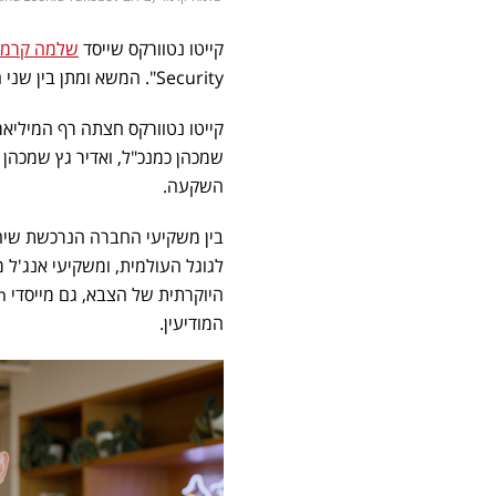
קייטו נטוורקס שייסד
שלמה קרמר
Security". המשא ומתן בין שני הצדדים נמצא בשלב מתקדם, והסכום שמדובר עליו הוא כ-350-400 מיליון דולר.
קייטו נטוורקס חצתה רף המיליארד
השקעה.
המודיעין.