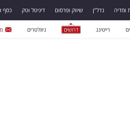
ומדיה
נדל"ן
שיווק ופרסום
דיגיטל וטק
כסף ו
ם
רייטינג
דרושים
ניוזלטרים
מי