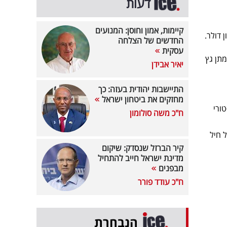
דעות
קיימות, אמון וחוסן: המנועים
החדשים של הצלחה
עסקית
תן גץ
יאיר אבידן
התיישבות יהודית בעזה: כך
מחזקים את ביטחון ישראל
 באקזיט היסטורי
ח"כ משה סולומון
 חייבים חלק מההצלחה לצה"ל, שכן, השניים שירתו ביחידת 8200 של חיל
קיר הברזל שנסדק: שיקום
מדינת ישראל חייב להתחיל
מבפנים
ח"כ עודד פורר
הנבחרת