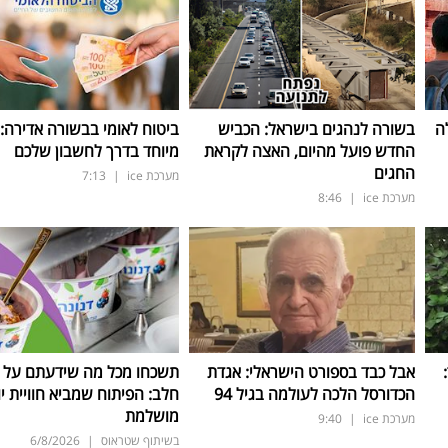
ה
בשורה לנהגים בישראל: הכביש
ביטוח לאומי בבשורה אדירה:
החדש פועל מהיום, האצה לקראת
מיוחד בדרך לחשבון שלכם
החגים
מערכת ice
|
7:13
מערכת ice
|
8:46
ד:
אבל כבד בספורט הישראלי: אגדת
תשכחו מכל מה שידעתם על ת
הכדורסל הלכה לעולמה בגיל 94
חלב: הפיתוח שמביא חוויית יו
מושלמת
מערכת ice
|
9:40
בשיתוף שטראוס
|
6/8/2026