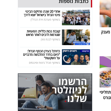
כתבות נוספות
אחרי 20 שנה: פרויקט הבינוי
פינוי הגדול בישראל יוצא לדרך
בשיתוף מערכת זירת הנדל"ן
קצבת נכות כללית: הטעויות
 מענק
שגורמות לרבים לוותר מראש
בשיתוף לבנת פורן
כדורגל בעידן הכסף הגדול:
"היום בחדר ההלבשה מדברים
על השקעות"
בשיתוף מגדל ביטוח ופיננסים
חליפי
גורט