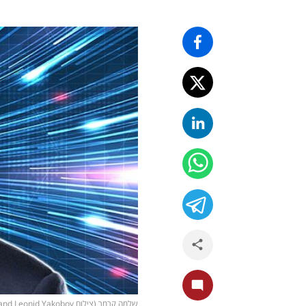
שלמה קרמר (צילום shutterstock, Eclipse Media and Leonid Yakobov)