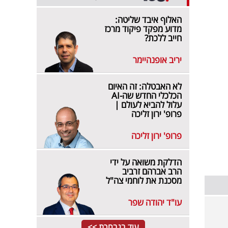
האלוף איבד שליטה:
מדוע מפקד פיקוד מרכז
חייב ללכת?
יריב אופנהיימר
לא האבטלה: זה האיום
הכלכלי החדש שה-AI
עלול להביא לעולם |
פרופ' ירון זליכה
פרופ' ירון זליכה
הדלקת משואה על ידי
הרב אברהם זרביב
מסכנת את לוחמי צה"ל
עו"ד יהודה שפר
עוד בנבחרת >>