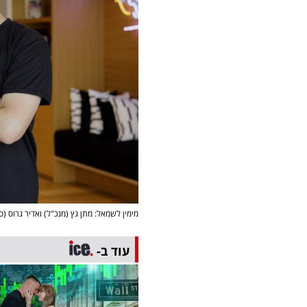
מימין לשמאל: מתן גץ (מנכ"ל) ואדיר גרוס (ס
עוד ב-