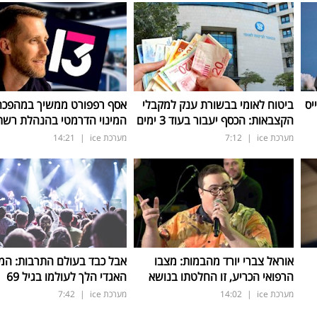
יס
ביטוח לאומי בבשורת ענק למקבלי
אסף רפפורט ממשיך במהפכה:
הקצבאות: הכסף יעבור בעוד 3 ימים
המינוי הדרמטי בהנהלת רשת 3
מערכת ice
|
7:12
מערכת ice
|
14:21
אוראל צברי יורד מהבמות: מצבו
אבל כבד בעולם התרבות: המו
הרפואי הכריע, זו החלטתו בנושא
האגדי הלך לעולמו בגיל 69
מערכת ice
|
14:02
מערכת ice
|
7:42