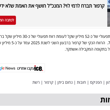
קרפור תברח לרמי לוי? המנכ''ל חושף את האמת שלא יד
לכתבה המ
ברבעון השני הציגה קרפור רווח תפעולי של כ-52 מיליון שקל לעומת רווח תפעולי של 
המקביל אשתקד, זינוק של כ-73%. הרווח הנקי של קרפור ברבעון הש
עקבו אחרינו
ון
|
הפניקס
|
חובות
|
נחום ביתן
|
קרפור
|
רשת
ות