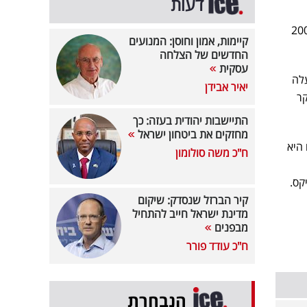
דעות
בין 150 ל-200
קיימות, אמון וחוסן: המנועים
החדשים של הצלחה
עסקית
עלה
יאיר אבידן
הבוקר
התיישבות יהודית בעזה: כך
מחזקים את ביטחון ישראל
 היא
ח"כ משה סולומון
קס.
קיר הברזל שנסדק: שיקום
מדינת ישראל חייב להתחיל
מבפנים
ח"כ עודד פורר
הנבחרת