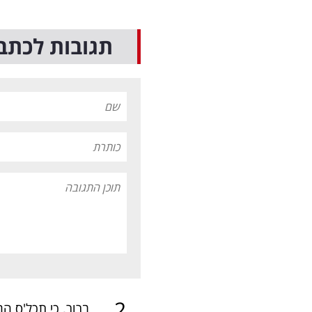
תגובות לכתב
.
2
ברור, כי תכל'ס ה