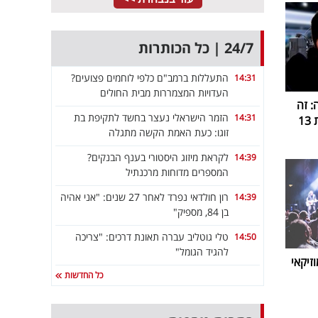
24/7 | כל הכותרות
התעללות ברמב"ם כלפי לוחמים פצועים?
14:31
העדויות המצמררות מבית החולים
 זה
הזמר הישראלי נעצר בחשד לתקיפת בת
14:31
1
זוגו: כעת האמת הקשה מתגלה
לקראת מיזוג היסטורי בענף הבנקים?
14:39
המספרים מדוחות מרכנתיל
רון חולדאי נפרד לאחר 27 שנים: "אני אהיה
14:39
בן 84, מספיק"
טלי גוטליב עברה תאונת דרכים: "צריכה
14:50
להגיד הגומל"
זיקאי
כל החדשות