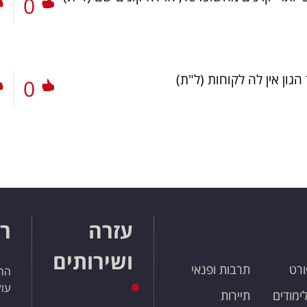
0
הגון אין לה לקוחות
(ל"ת)
0
עזרה
רו
ושירותים
ורט
תרבות ופנאי
הרש
עול
לימודים
תיירות