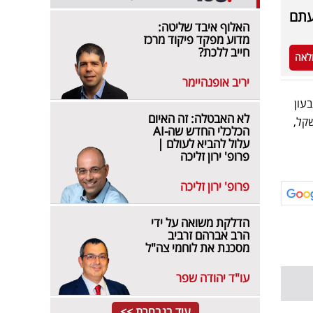
עתם
האלוף איבד שליטה:
מדוע מפקד פיקוד מרכז
חייב ללכת?
לאה
יריב אופנהיימר
כ-30 מיליון שקל ברבעון
לא האבטלה: זה האיום
ני לשנת 2025 עמד על כ-5 מיליון שקל,
הכלכלי החדש שה-AI
עלול להביא לעולם |
פרופ' ירון זליכה
פרופ' ירון זליכה
הדלקת משואה על ידי
הרב אברהם זרביב
מסכנת את לוחמי צה"ל
עו"ד יהודה שפר
עוד בנבחרת >>