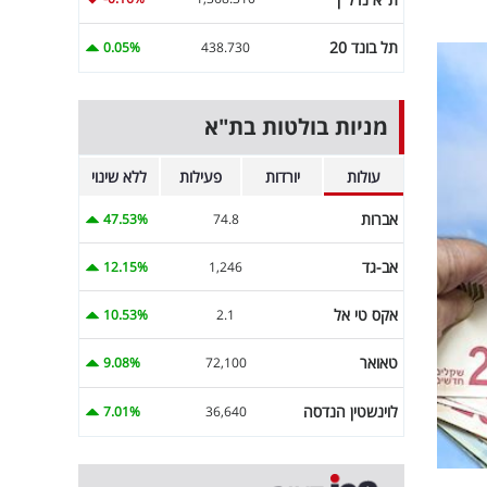
תל בונד 20
0.05%
438.730
מניות בולטות בת"א
עולות
יורדות
פעילות
ללא שינוי
אברות
47.53%
74.8
אב-גד
12.15%
1,246
אקס טי אל
10.53%
2.1
טאואר
9.08%
72,100
לוינשטין הנדסה
7.01%
36,640