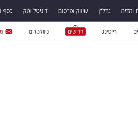
ומדיה
נדל"ן
שיווק ופרסום
דיגיטל וטק
כסף ו
ם
רייטינג
דרושים
ניוזלטרים
מי