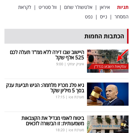
תגיות
איראן
|
אלטשולר שחם
|
וול סטריט
|
לקראת
המסחר
|
נייס
|
נפט
הכתבות החמות
היישוב שבו דירה ללא ממ"ד תעלה לכם
525 אלף שקל
איציק יצחקי
|
9:00
עסקאות השבוע בנדל"ן
גיא פלג מכריז מלחמה: הגיש תביעת ענק
בסך 5 מיליון שקל
מערכת ice
|
17:15
ביטוח לאומי מגדיל את הקצבאות
משמעותית: זו הבשורה לזכאים
מערכת ice
|
18:20