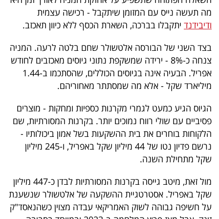
40
מה תעשה נייס עם המזומן שיתקבל - רכישה עצמית
ודיבידנד
יתקבלו בברכה, השארת הכסף ללא כיוון תאכזב.
שיתופי
בצד השני של הבורסה אלטשולר שחם בלטה לרעה. המניה
צנחה כ-8% - ירידה שמשקפת נתוני גיוסים מאכזבים לחודש
פעולה
אפריל. הבעיה אינה בגיוסים הכוללים, שהסתכמו ב-1.44
מיליארד שקל - אלא מה שמסתתר מאחוריהם.
הגיוס הגיע כמעט לגמרי מקרנות כספיות ומחקות - מוצרים
דרושים
פסיביים עם שולי רווח נמוכים יותר. בקרנות המסורתיות, שם
ניוזלטרים
הלקוחות בוחרים את בית ההשקעות בשל אמון ביכולותיו -
נרשם פדיון נטו של 44 מיליון שקל באפריל, ו-245 מיליון
שקל מתחילת השנה.
מייל
מול זאת, מיטב גייסה בקרנות המסורתיות לבדן כ-447 מיליון
אדום
שקל באפריל. אסטרטגיית ההשקעה של אלטשולר שנשענת
על חשיפה גבוהה לשוק האמריקאי עבדה מצוין כשהנאסד"ק