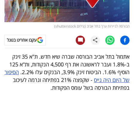
קריפטו
ויראלי
הבורסה לניירות ערך בתל אביב (צילום shutterstock)
טלוויזיה
עקבו אחרינו בגוגל
עסקי
אתמול בתל אביב הבורסה שברה שיא חדש. ת"א 35 זינק
ספורט
ב-1.8% ועבר לראשונה את רף 4,500 הנקודות, ות"א 125
הוסיף 1.6%. הביטוח זינק 3.9%, הבנקים עלו 2.2%.
הסיפור
קריירה
של היום היה נייס
- שקפצה 21% בפתיחה וגרמה לעיכוב
ולימודים
בפתיחת הבורסה בשל עומס הפקודות.
מינויים
רייטינג
רכב