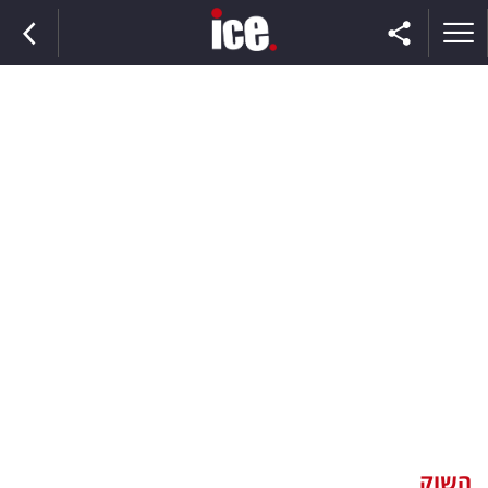
ראשי
הנבחרת
השוק
תקשורת
ומדיה
כסף
וצרכנות
השוק