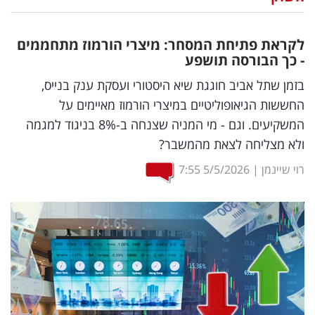
נדל"ן
לקראת פתיחת המסחר: מיצרי הורמוז מתחממים
דיגיטל
- כך הבורסה תושפע
וטק
בזמן שתל אביב חוגגת שיא היסטורי ועסקת ענק בנייס,
החששות הגיאופוליטיים במיצרי הורמוז מאיימים על
שיווק
המשקיעים. וגם - מי המניה שצנחה ב-8% בניגוד למגמה
ופרסום
ולא מצליחה לצאת מהמשבר?
משפט
רוי שיינמן
|
5/5/2026
7:55
מדדים
ומחקרים
דעות
רכילות
עסקית