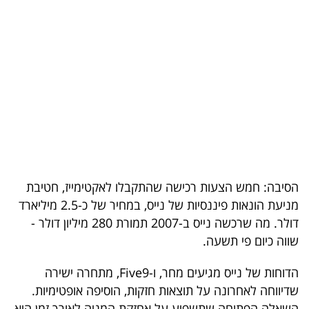
בריאות
תרבות
ופנאי
תיירות
TOP-
5
הסיבה: חמש הצעות רכישה שהתקבלו לאקטימייז, חטיבת
המילון
מניעת הונאות פיננסיות של נייס, במחיר של כ-2.5 מיליארד
הכלכלי
דולר. מה שרכשה נייס ב-2007 תמורת 280 מיליון דולר -
שווה כיום פי תשעה.
פודקאסט
הדוחות של נייס מגיעים מחר, ו-Five9, מתחרה ישירה
40
שדיווחה לאחרונה על תוצאות חזקות, הוסיפה אופטימיות.
UNDER
השאלה הפתוחה שתשפיע על אחזקת המניה לאורך זמן היא