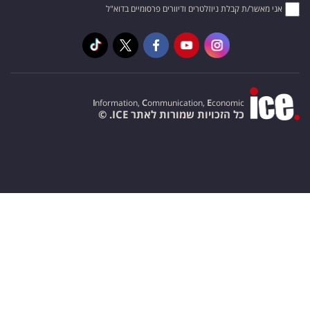
אני מאשר/ת קבלת ניוזלטרים ודיוורים פרסומיים בדוא"ל
I
nformation,
C
ommunication,
E
conomic
כל הזכויות שמורות לאתר ICE. ©