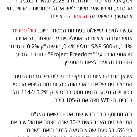
זינק, אבל מאז פרוץ המלחמה ב-2023 ובמיוחד בסביבה
פרסמו
הנוכחית, מי שנשאר חשוף לישראל ולביטחוניות - הרוויח. מי
באייס
שהמשיך להישען על
הנאסד"ק
- שילם.
עקבו
עכשיו לסיפור שישלוט בפתיחת המסחר היום.
בוול סטריט
אחרינו:
אמש חזרו החששות הגיאופוליטיים עם עוצמה. הדאו ירד
1.1%, ה-S&P 500 נחלש 0.4%, הנאסד"ק 0.2%. הגורם:
טראמפ הכריז על "Project Freedom" - תוכנית לסייע
לספינות תקועות לצאת מהמפרץ.
איראן הגיבה באיומים ובתקיפות: מכלית של חברת הנפט
הממשלתית של אבו דאבי הותקפה, ומתחם הייצוא הנפטי
בפוג'יירה נפגע. הנפט מסוג ברנט זינק 5.2% ל-114 דולר
לחבית, ה-WTI חצה את ה-105 דולר.
לזה מתווסף גורם חדש שמדאיג - תשואת האג"ח
הממשלתית האמריקאית ל-30 שנה חצתה אתמול שוב את
רף 5%. כל פעם שהיא הגיעה לרמה הזאת בשנים