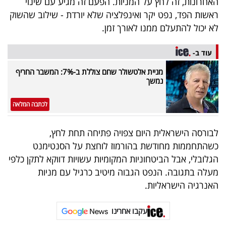
האחרונות, זה לחץ על המניות. הפעם זה מגיע עם שינוי
ראשות הפד, נפט יקר ואינפלציה שלא יורדת - שילוב שהשוק
לא יכול להתעלם ממנו לאורך זמן.
עוד ב-
מניית אלטשולר שחם צוללת ב-7%: המשבר החריף
נמשך
לכתבה המלאה
לבורסה הישראלית היום צפויה פתיחה תחת לחץ,
כשהתחממות מחודשת בהורמוז לוחצת על הסנטימנט
הגלובלי, אבל הביטחוניות המקומיות עשויות דווקא לתקן כלפי
מעלה בתגובה. הנפט הגבוה מיטיב כרגיל עם מניות
האנרגיה הישראליות.
עקבו אחרינו