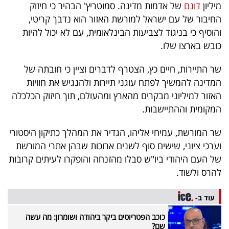
מיליון
דונם
של אדמות מדינה. סמוטריץ' הבהיר כי חיזוק
החיבור של עם ישראל למורשת האזור הוא נדבך קריטי,
והוסיף כי בניגוד לצביעות הבינלאומית, עם לא יכול להיות
כובש בארצו שלו.
שר התיירות, חיים כץ, הצטרף לדברים וציין כי חובתה של
המדינה להמשיך לפתח עוגני תיירות ולהנגיש את חוויות
האזור למיליוני מבקרים מהארץ ומהעולם, תוך חיזוק הכלכלה
המקומית וההתיישבות.
שר המורשת, עמיחי אליהו, הגדיר את המהלך כתיקון היסטורי
וערכי ציוני, שישים סוף לשנים ארוכות שבהן אתרי המורשת
של העם היהודי ביו"ש סבלו מהזנחה והופקרו לעיתים קרובות
להרס ולשוד.
עוד ב-
כוכב הפטריוטים ביקר ביהודה ושומרון: מה עשה
שם?