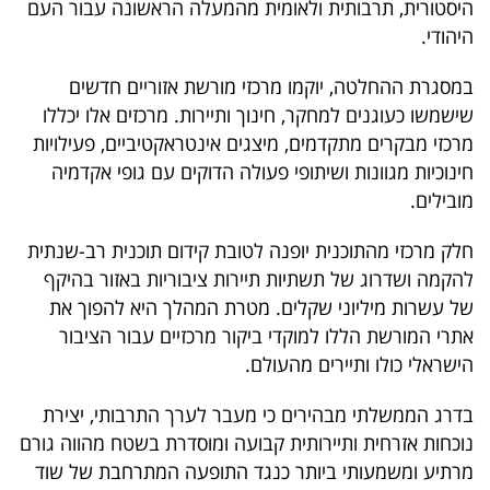
היסטורית, תרבותית ולאומית מהמעלה הראשונה עבור העם
40
היהודי.
במסגרת ההחלטה, יוקמו מרכזי מורשת אזוריים חדשים
שיתופי
שישמשו כעוגנים למחקר, חינוך ותיירות. מרכזים אלו יכללו
פעולה
מרכזי מבקרים מתקדמים, מיצגים אינטראקטיביים, פעילויות
חינוכיות מגוונות ושיתופי פעולה הדוקים עם גופי אקדמיה
מובילים.
דרושים
חלק מרכזי מהתוכנית יופנה לטובת קידום תוכנית רב-שנתית
להקמה ושדרוג של תשתיות תיירות ציבוריות באזור בהיקף
ניוזלטרים
של עשרות מיליוני שקלים. מטרת המהלך היא להפוך את
אתרי המורשת הללו למוקדי ביקור מרכזיים עבור הציבור
הישראלי כולו ותיירים מהעולם.
מייל
אדום
בדרג הממשלתי מבהירים כי מעבר לערך התרבותי, יצירת
נוכחות אזרחית ותיירותית קבועה ומוסדרת בשטח מהווה גורם
מרתיע ומשמעותי ביותר כנגד התופעה המתרחבת של שוד