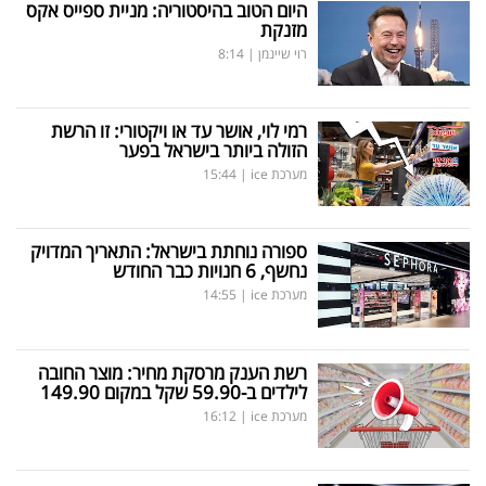
היום הטוב בהיסטוריה: מניית ספייס אקס
מזנקת
רוי שיינמן
|
8:14
רמי לוי, אושר עד או ויקטורי: זו הרשת
הזולה ביותר בישראל בפער
מערכת ice
|
15:44
ספורה נוחתת בישראל: התאריך המדויק
נחשף, 6 חנויות כבר החודש
מערכת ice
|
14:55
רשת הענק מרסקת מחיר: מוצר החובה
לילדים ב-59.90 שקל במקום 149.90
מערכת ice
|
16:12