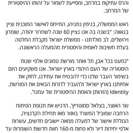
פרסמו
והרס עתיקות במרחב, ומסייעת לשמור על זהותו ההיסטורית
של המרחב.
באייס
ראש הממשלה, בנימין נתניהו, התייחס לאישור התוכנית וציין
עקבו
בגאווה: "בשנה בה אנו נציין 60 שנה לשחרור יהודה, שומרון
אחרינו:
וירושלים, לב מולדתנו - ממשלת ישראל מקבלת החלטה
בעלת חשיבות לאומית והיסטורית מהמעלה הראשונה.
"כמעט בכל אבן, תל ואתר מורשת טמונים אלפי שנות
היסטוריה של העם היהודי בארץ ישראל. אנו משקיעים היום
בשימור העבר שלנו כדי להבטיח את עתידנו, לחזק את
אחיזתנו בארץ ישראל ולהעביר לדורות הבאים את המורשת,
Identity (הזהות) והאמת ההיסטורית של עמנו".
שר האוצר, בצלאל סמוטריץ', הדגיש את תנופת הפיתוח
הרחבה שמוביל המשרד באזור מאז תחילת הקדנציה,
הכוללת אישור של למעלה ממאה יישובים חדשים, עשרות
אלפי יחידות דיור ולא פחות מ-160 חוות חדשות השומרות על