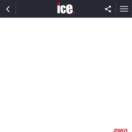
ראשי
הנבחרת
השוק
תקשורת
ומדיה
כסף
וצרכנות
השוק