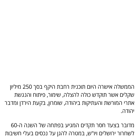
בריאות
תרבות
ופנאי
תיירות
TOP-
5
הממשלה אישרה היום תוכנית רחבת היקף בסך 250 מיליון
המילון
שקלים אשר תוקדש כולה להצלה, שימור, פיתוח והנגשת
הכלכלי
אתרי המורשת והעתיקות ביהודה, שומרון, בקעת הירדן ומדבר
יהודה.
פודקאסט
מדובר בצעד חסר תקדים המגיע בפתחה של השנה ה-60
40
לשחרור ירושלים ויו"ש, במטרה להגן על נכסים בעלי חשיבות
UNDER