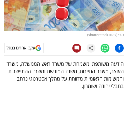
קריפטו
ויראלי
כסף (צילום shutterstock)
טלוויזיה
עקבו אחרינו בגוגל
עסקי
ספורט
הודעה משותפת ומשמחת של משרד ראש הממשלה, משרד
האוצר, משרד התיירות, משרד המורשת ומשרד ההתיישבות
קריירה
והמשימות הלאומיות מדווחת על מהלך אסטרטגי נרחב
ולימודים
בחבלי יהודה ושומרון.
מינויים
רייטינג
רכב