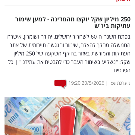
נדל"ן
250 מיליון שקל יוקצו מהמדינה - למען שימור
דיגיטל
עתיקות ביו"ש
וטק
בפתח השנה ה-60 לשחרור ירושלים, יהודה ושומרון, אישרה
הממשלה מהלך להצלה, שימור והנגשה תיירותית של אתרי
שיווק
העתיקות והמורשת באזור בהיקף השקעה של 250 מיליון
ופרסום
שקל: "נשקיע בשימור העבר כדי להבטיח את עתידנו" | כל
הפרטים
משפט
מערכת ice
|
20/5/2026
19:20
מדדים
ומחקרים
דעות
רכילות
עסקית