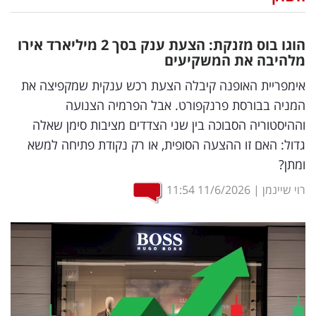
נדל"ן
הוגו בוס מזנקת: הצעת ענק בסך 2 מיליארד אירו
דיגיטל
מלהיבה את המשקיעים
וטק
אימפריית האופנה קיבלה הצעת רכש ענקית שמקפיצה את
המניה בבורסת פרנקפורט. אבל הפרמיה הצנועה
שיווק
וההיסטוריה הסבוכה בין שני הצדדים מציבות סימן שאלה
ופרסום
גדול: האם זו ההצעה הסופית, או רק נקודת פתיחה למשא
ומתן?
משפט
רוי שיינמן
|
11/6/2026
11:54
מדדים
ומחקרים
דעות
רכילות
עסקית