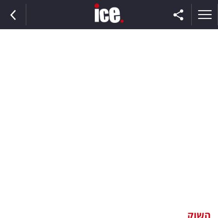
ראשי
הנבחרת
השוק
תקשורת
ומדיה
כסף
וצרכנות
השוק