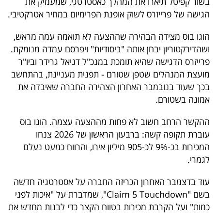
בשור קפיטל תיארו את המהלך כאסטרטגי, שמעמיק את
פרסמו
הגישה של פרייזרס לשוק אופנת הפרימיום במחיר אטרקטיבי.
באייס
הוגו בוס מצידה הבהירה שההצעה לא תואמה עמה מראש,
עקבו
ושהדירקטוריון יבחן אותה "ביסודיות" ויפרסם עמדה מנומקת.
אחרינו:
פרייזרס הדגישה שהיא תומכת במנכ"ל דניאל גרידר וביו"ר
מועצת המנהלים שטפן שטורם - תפנית מעניינת, בהתחשב
בכך שעוד בנובמבר האחרון הצהירה החברה שאיבדה את
אמונה בשטורם.
ההקשר הרחב חשוב לא פחות מההצעה עצמה. הוגו בוס
עוברת תקופה קשה: ברבעון הראשון של 2026 צנחו
המכירות בכ-9% לכ-905 מיליון אירו, והרווח כמעט נעלם
לגמרי.
עוד בדצמבר האחרון הכריזה החברה על אסטרטגיה חדשה
בשם "Claim 5 Touchdown", שמדברת על "איכות לפני
כמות" ועל הקרבת מכירות בטווח הקצר כדי לבנות מחדש את