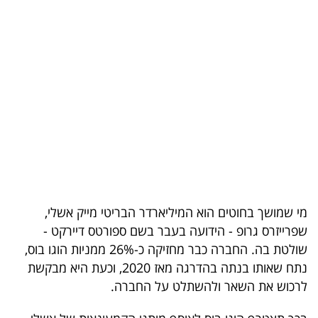
בריאות
תרבות
ופנאי
תיירות
TOP-
5
המילון
מי שמושך בחוטים הוא המיליארדר הבריטי מייק אשלי,
הכלכלי
שפרייזרס גרופ - הידועה בעבר בשם ספורטס דיירקט -
שולטת בה. החברה כבר מחזיקה כ-26% ממניות הוגו בוס,
פודקאסט
נתח שאותו בנתה בהדרגה מאז 2020, וכעת היא מבקשת
לרכוש את השאר ולהשתלט על החברה.
40
UNDER