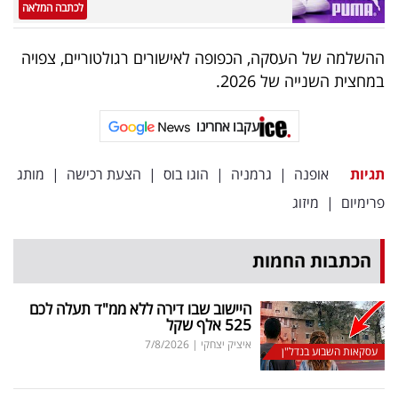
לכתבה המלאה
ההשלמה של העסקה, הכפופה לאישורים רגולטוריים, צפויה
במחצית השנייה של 2026.
עקבו אחרינו
תגיות
אופנה
|
גרמניה
|
הוגו בוס
|
הצעת רכישה
|
מותג
פרימיום
|
מיזוג
הכתבות החמות
היישוב שבו דירה ללא ממ"ד תעלה לכם
525 אלף שקל
איציק יצחקי
|
7/8/2026
עסקאות השבוע בנדל"ן