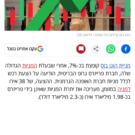
קריפטו
ויראלי
הוגו בוס (צילום נתי שוחט / פלאש 90)
טלוויזיה
עקבו אחרינו בגוגל
עסקי
ספורט
מניית הוגו בוס
קופצת בכ-7%, אחרי שבעלת
המניות
הגדולה
שלה, חברת פרייזרס גרופ הבריטית, הודיעה על הצעת רכש
קריירה
לכלל מניות חברת האופנה הגרמנית. ההצעה, של 38 אירו
ולימודים
למניה
במזומן, מעריכה את יתרת המניות שאינן בידי פרייזרס
בכ-1.98 מיליארד אירו (כ-2.3 מיליארד דולר).
מינויים
רייטינג
רכב