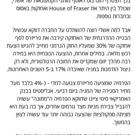
בכך תצטרף הוגו בוס לאוסף מותגי הקמעונאות של אשלי,
40
שכולל בין היתר את House of Fraser ואחזקות באסוס
ובחברות נוספות.
שיתופי
אבל למה אשלי רוצה להשתלט על החברה דווקא עכשיו?
הבנייה ההדרגתית של האחזקה קירבה את פרייזרס לסף
פעולה
אחזקה של 30% שמעליו החוק הגרמני מחייב להגיש הצעת
רכש מלאה. במילים אחרות, ההצעה הנוכחית היא במידה
רבה מהלך יזום שמקדים את החובה הרגולטורית, ולא רק
דרושים
ניצול הזדמנות במניה שאיבדה 17% ב-5 השנים האחרונות.
ניוזלטרים
הפרמיה שמציעה פרייזרס צנועה למדי - כ-4% בלבד מעל
מחיר הסגירה של המניה ביום רביעי. אנליסטים בבנק
האמריקאי סיטי ציינו שדווקא הפרמיה ה"מתונה" עשויה
מייל
להגביל צבירת מניות מצד גורמים אחרים, אך בה בעת היא
אדום
מציתה ספקולציות שהצעה גבוהה יותר עוד עשויה לצוץ
בהמשך.