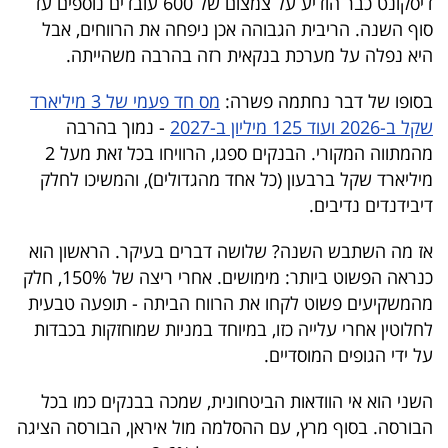
דיסקונט כבר הודיע על צמצום של 600 עובדים נוספים עד
סוף השנה. הריבית הגבוהה אכן ניפחה את הרווחים, אבל
היא נפלה על מערכת בנקאית רזה בהרבה משהייתה.
בסופו של דבר נחתמה פשרה:
מס חד פעמי של 3 מיליארד
שקל ב-2026 ועוד 125 מיליון ב-2027
- נמוך בהרבה
מהמתווה המקורי. הבנקים ספגו, הרוויחו בכל זאת מעל 2
מיליארד שקל ברבעון (כל אחד מהגדולים), והמשיכו לחלק
דיבידנדים נדיבים.
אז מה השתבש השנה? שלושה דברים בעיקר. הראשון הוא
כנראה הפשוט ביותר: מימושים. אחרי ריצה של 150%, חלק
מהמשקיעים פשוט לקחו את הרווח הביתה - תופעה טבעית
לחלוטין אחרי עלייה כזו, במיוחד במניות שמוחזקות בכבדות
על ידי הגופים המוסדיים.
השני הוא אי הוודאות הביטחונית, שמכה בבנקים כמו בכל
הבורסה. בסוף מרץ, עם ההסלמה מול איראן, הבורסה הציגה