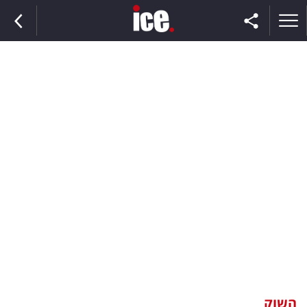
ראשי
הנבחרת
השוק
תקשורת
ומדיה
כסף
וצרכנות
השוק