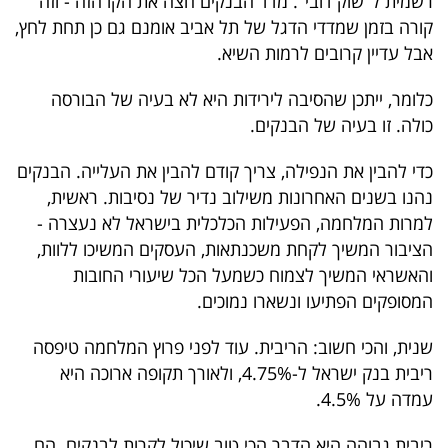
רשמית ל"שוק דובי". מדד הבנקים חצה את הקו הזה - וזה
40
קורה בזמן שמדדי הדגל של תל אביב אומנם גם כן תחת לחץ,
אבל עדיין קרובים לרמות השיא.
שיתופי
כלומר, ייתכן שהסיבה לירידות היא לא בעיה של הבורסה
כולה. זו בעיה של הבנקים.
פעולה
כדי להבין את הנפילה, צריך קודם להבין את העלייה. הבנקים
נהנו בשנים האחרונות משילוב נדיר של נסיבות. ראשית,
דרושים
למרות המלחמה, הפעילות הכלכלית בישראל לא נעצרה -
הציבור המשיך לקחת משכנתאות, העסקים המשיכו ללוות,
ניוזלטרים
והאשראי המשיך לצמוח כשמעל הכל שיעורי החובות
המסופקים הפתיעו ונשארו נמוכים.
שנית, והכי חשוב: הריבית. עוד לפני פרוץ המלחמה טיפסה
מייל
ריבית בנק ישראל ל-4.75%, ולאורך תקופה ארוכה היא
אדום
עמדה על 4.5%.
ריבית גבוהה היא הדבר הכי טוב שיכול לקרות לבנקים. הם