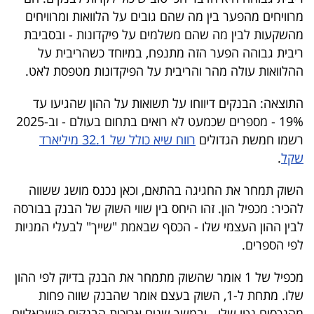
פרסמו
מרוויחים מהפער בין מה שהם גובים על הלוואות ומרוויחים
באייס
מהשקעות לבין מה שהם משלמים על פיקדונות - ובסביבת
ריבית גבוהה הפער הזה מתנפח, במיוחד כשהריבית על
עקבו
ההלוואות עולה מהר והריבית על הפיקדונות מטפסת לאט.
אחרינו:
התוצאה: הבנקים דיווחו על תשואות על ההון שהגיעו עד
19% - מספרים שכמעט לא רואים בתחום בעולם - וב-2025
רשמו חמשת הגדולים
רווח שיא כולל של 32.1 מיליארד
שקל
.
השוק תמחר את החגיגה בהתאם, וכאן נכנס מושג ששווה
להכיר: מכפיל הון. זהו היחס בין שווי השוק של הבנק בבורסה
לבין ההון העצמי שלו - הכסף שבאמת "שייך" לבעלי המניות
לפי הספרים.
מכפיל של 1 אומר שהשוק מתמחר את הבנק בדיוק לפי ההון
שלו. מתחת ל-1, השוק בעצם אומר שהבנק שווה פחות
מהנכסים נטו שלו - ובמשך שנים ארוכות הבנקים הישראליים