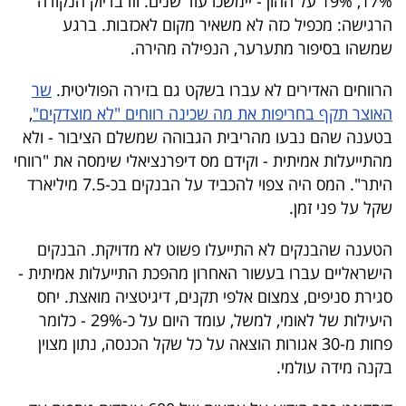
17%, 19% על ההון - יימשכו עוד שנים. וזו בדיוק הנקודה
הרגישה: מכפיל כזה לא משאיר מקום לאכזבות. ברגע
שמשהו בסיפור מתערער, הנפילה מהירה.
הרווחים האדירים לא עברו בשקט גם בזירה הפוליטית.
שר
האוצר תקף בחריפות את מה שכינה רווחים "לא מוצדקים"
,
בטענה שהם נבעו מהריבית הגבוהה שמשלם הציבור - ולא
מהתייעלות אמיתית - וקידם מס דיפרנציאלי שימסה את "רווחי
היתר". המס היה צפוי להכביד על הבנקים בכ-7.5 מיליארד
שקל על פני זמן.
הטענה שהבנקים לא התייעלו פשוט לא מדויקת. הבנקים
הישראליים עברו בעשור האחרון מהפכת התייעלות אמיתית -
סגירת סניפים, צמצום אלפי תקנים, דיגיטציה מואצת. יחס
היעילות של לאומי, למשל, עומד היום על כ-29% - כלומר
פחות מ-30 אגורות הוצאה על כל שקל הכנסה, נתון מצוין
בקנה מידה עולמי.