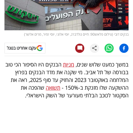
קריפטו
ויראלי
בנקים דובי (צילום פלאש90: חיים גולדברג, יוסי אלוני, יוסי זמיר, מרים אלשר)
טלוויזיה
עקבו אחרינו בגוגל
עסקי
ספורט
במשך כמעט שלוש שנים,
מניות
הבנקים היו הסיפור הכי טוב
בבורסה של תל אביב. מי שקנה את מדד הבנקים בפרוץ
קריירה
המלחמה באוקטובר 2023 והחזיק עד סוף 2025, ראה את
ולימודים
ההשקעה שלו מזנקת ב-150% -
תשואה
שהפכה את
הסקטור לכוכב הבלתי מעורער של השוק הישראלי.
מינויים
רייטינג
רכב