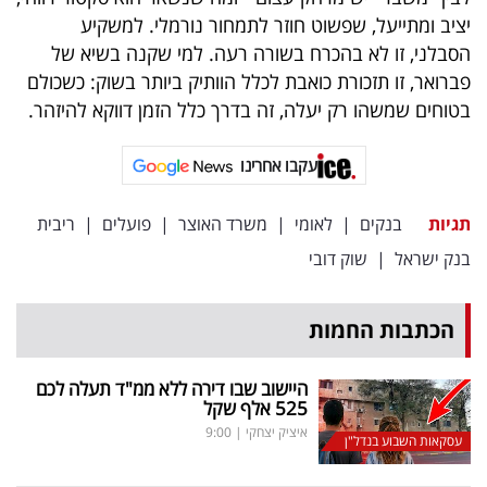
יציב ומתייעל, שפשוט חוזר לתמחור נורמלי. למשקיע
הסבלני, זו לא בהכרח בשורה רעה. למי שקנה בשיא של
פברואר, זו תזכורת כואבת לכלל הוותיק ביותר בשוק: כשכולם
בטוחים שמשהו רק יעלה, זה בדרך כלל הזמן דווקא להיזהר.
עקבו אחרינו
תגיות
בנקים
|
לאומי
|
משרד האוצר
|
פועלים
|
ריבית
בנק ישראל
|
שוק דובי
הכתבות החמות
היישוב שבו דירה ללא ממ"ד תעלה לכם
525 אלף שקל
איציק יצחקי
|
9:00
עסקאות השבוע בנדל"ן