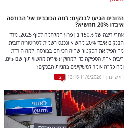
נדל"ן
הדובים הגיעו לבנקים: למה הכוכבים של הבורסה
דיגיטל
איבדו 20
%
מהשיא?
וטק
אחרי ריצה של 150% בין פרוץ המלחמה לסוף 2025, מדד
הבנקים איבד 20% מהשיא ונכנס רשמית לטריטוריה דובית.
שיווק
מה הפיל את הסקטור שהיה הכי חם בבורסה, למה הורדת
ופרסום
ריבית אחת הספיקה כדי למחוק עשירית מהשווי תוך שבועיים,
ומה כל זה אומר למשקיעים במניות הבנקים?
משפט
רוי שיינמן
|
11/6/2026
13:16
2
מדדים
ומחקרים
דעות
רכילות
עסקית