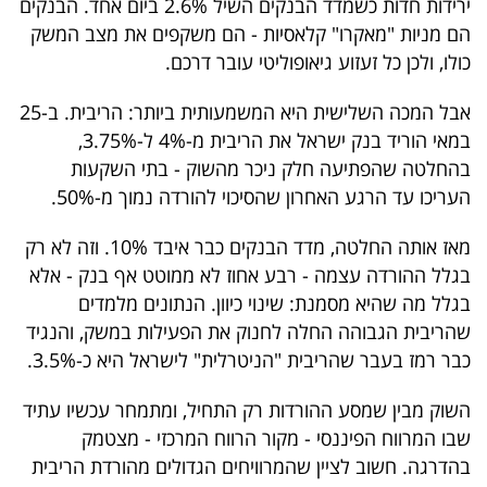
ירידות חדות כשמדד הבנקים השיל 2.6% ביום אחד. הבנקים
הם מניות "מאקרו" קלאסיות - הם משקפים את מצב המשק
כולו, ולכן כל זעזוע גיאופוליטי עובר דרכם.
אבל המכה השלישית היא המשמעותית ביותר: הריבית. ב-25
במאי הוריד בנק ישראל את הריבית מ-4% ל-3.75%,
בהחלטה שהפתיעה חלק ניכר מהשוק - בתי השקעות
העריכו עד הרגע האחרון שהסיכוי להורדה נמוך מ-50%.
מאז אותה החלטה, מדד הבנקים כבר איבד 10%. וזה לא רק
בגלל ההורדה עצמה - רבע אחוז לא ממוטט אף בנק - אלא
בגלל מה שהיא מסמנת: שינוי כיוון. הנתונים מלמדים
שהריבית הגבוהה החלה לחנוק את הפעילות במשק, והנגיד
כבר רמז בעבר שהריבית "הניטרלית" לישראל היא כ-3.5%.
השוק מבין שמסע ההורדות רק התחיל, ומתמחר עכשיו עתיד
שבו המרווח הפיננסי - מקור הרווח המרכזי - מצטמק
בהדרגה. חשוב לציין שהמרוויחים הגדולים מהורדת הריבית