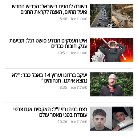
בשורה לנהגים בישראל: הכביש החדש
פועל מהיום, האצה לקראת החגים
מערכת ice
|
8:46
איש העסקים הנודע פושט רגל: תביעות
ענק, חובות כבדים
מערכת ice
|
10:51
יעקב ברדוגו וערוץ 14 באבל כבד: "לא
נמצא איתנו. תנחומינו"
מערכת ice
|
8:35
רצח בניהו רזי ז"ל: האקסית אגם צרפי
עומדת בפני מאסר עולם
מערכת ice
|
10:26