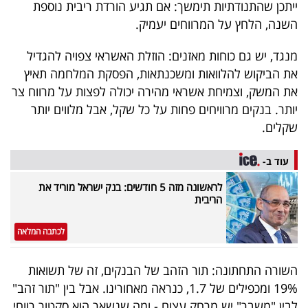
ייתכן שהתנודתיות תימשך: אם תגיע הורדת ריבית נוספת
השנה, הלחץ על המרווחים יעמיק.
מנגד, יש גם כוחות מאזנים: הוזלת האשראי צפויה להגדיל
את הביקוש להלוואות ומשכנתאות, הפסקת המלחמה תאיץ
את המשק, וצמיחת אשראי מהירה יכולה לפצות על מרווח צר
יותר. בנקים מרוויחים פחות על כל שקל, אבל מלווים יותר
שקלים.
עוד ב-
לראשונה מזה 5 חודשים: בנק ישראל מוריד את
הריבית
לכתבה המלאה
השורה התחתונה: תור הזהב של הבנקים, זה של תשואות
19% ומכפילים של 1.7, כנראה מאחורינו. אבל בין "תור זהב"
לבין "משבר" יש מרחק עצום - ומה שנשאר הוא סקטור רווחי,