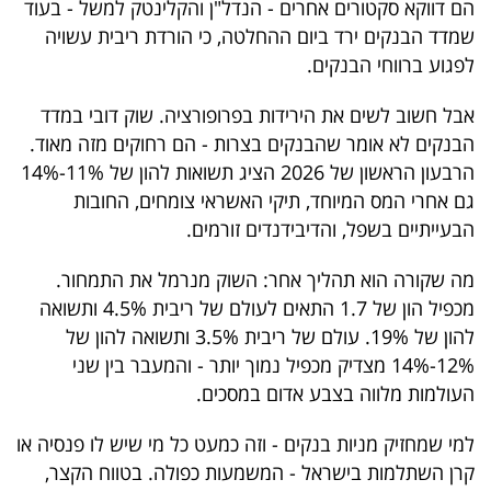
הם דווקא סקטורים אחרים - הנדל"ן והקלינטק למשל - בעוד
שמדד הבנקים ירד ביום ההחלטה, כי הורדת ריבית עשויה
לפגוע ברווחי הבנקים.
אבל חשוב לשים את הירידות בפרופורציה. שוק דובי במדד
הבנקים לא אומר שהבנקים בצרות - הם רחוקים מזה מאוד.
הרבעון הראשון של 2026 הציג תשואות להון של 11%-14%
גם אחרי המס המיוחד, תיקי האשראי צומחים, החובות
הבעייתיים בשפל, והדיבידנדים זורמים.
מה שקורה הוא תהליך אחר: השוק מנרמל את התמחור.
מכפיל הון של 1.7 התאים לעולם של ריבית 4.5% ותשואה
להון של 19%. עולם של ריבית 3.5% ותשואה להון של
12%-14% מצדיק מכפיל נמוך יותר - והמעבר בין שני
העולמות מלווה בצבע אדום במסכים.
למי שמחזיק מניות בנקים - וזה כמעט כל מי שיש לו פנסיה או
קרן השתלמות בישראל - המשמעות כפולה. בטווח הקצר,