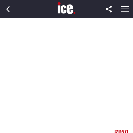
ראשי
הנבחרת
השוק
תקשורת
ומדיה
כסף
וצרכנות
השוק