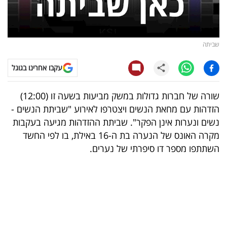
קריפטו
ויראלי
שביתה
טלוויזיה
עקבו אחרינו בגוגל
עסקי
שורה של חברות גדולות במשק מביעות בשעה זו (12:00)
ספורט
הזדהות עם מחאת הנשים ויצטרפו לאירוע "שביתת הנשים -
נשים ונערות אינן הפקר". שביתת ההזדהות מגיעה בעקבות
קריירה
מקרה האונס של הנערה בת ה-16 באילת, בו לפי החשד
ולימודים
השתתפו מספר דו סיפרתי של נערים.
מינויים
רייטינג
רכב