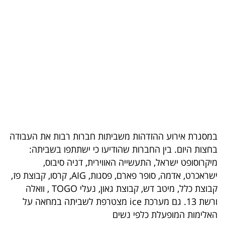
בריאות
תרבות
ופנאי
תיירות
TOP-
5
במסגרת אירוע ההזדהות משביתות חברות רבות את העבודה
המילון
בחצות היום. בין החברות שהודיעו כי ישתתפו בשביתה:
הכלכלי
מיקרוסופט ישראל, התעשייה האווירית, דניה סיבוס,
ישראכרט, אדמה, סופר פארם, פסגות, AIG, קרסו, קבוצת פז,
פודקאסט
קבוצת כלל, מיטב דש, קבוצת גאון, נעלי TOGO , וואלה
ורשת 13. גם מערכת ice מצטרפת לשביתה במחאה על
40
האלימות המופעלת כלפי נשים
UNDER