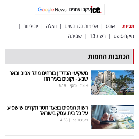
40
עקבו אחרינו
תגיות
אונס
|
אלימות נגד נשים
|
וואלה
|
יוניליוור
|
שיתופי
מיקרוסופט
|
רשת 13
|
שביתה
פעולה
הכתבות החמות
דרושים
משקיעי הנדל"ן בורחים מתל אביב ובאר
שבע - וקונים בעיר הזו
ניוזלטרים
איציק יצחקי
|
6:19
רשות המסים בצעד חסר תקדים שישפיע
מייל
על כל בית עסק בישראל
אדום
מערכת ice
|
4:38