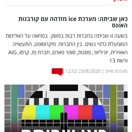
נדל"ן
כאן שביתה: מערכת
ice
מזדהה עם קורבנות
דיגיטל
האונס
וטק
בשעה זו שביתה בחברות רבות במשק במחאה על האלימות
המופעלת כלפי נשים. בין החברות: מיקרוסופט, התעשייה
שיווק
האווירית, יוניליוור, פסגות, סופר פארם, חברת פז, קרסו, AIG
ופרסום
ורשת 13
משפט
מערכת אייס
|
23/8/2020
12:02
מדדים
ומחקרים
דעות
רכילות
עסקית