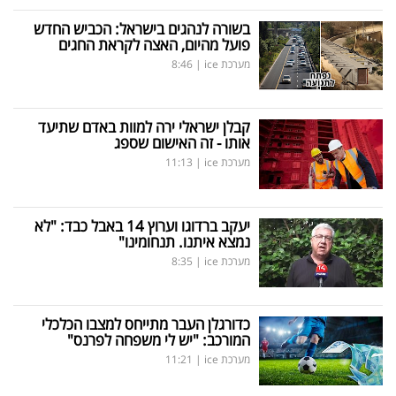
בשורה לנהגים בישראל: הכביש החדש
פועל מהיום, האצה לקראת החגים
מערכת ice
|
8:46
קבלן ישראלי ירה למוות באדם שתיעד
אותו - זה האישום שספג
מערכת ice
|
11:13
יעקב ברדוגו וערוץ 14 באבל כבד: "לא
נמצא איתנו. תנחומינו"
מערכת ice
|
8:35
כדורגלן העבר מתייחס למצבו הכלכלי
המורכב: "יש לי משפחה לפרנס"
מערכת ice
|
11:21