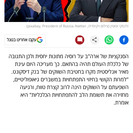
קריפטו
ויראלי
זלנסקי ופוטין (צילום ויקיפדיה, pixabay, President of Russia /twitter)
טלוויזיה
עקבו אחרינו בגוגל
עסקי
הסנקציות של ארה"ב על רוסיה מתונות יחסית ולכן התגובה
ספורט
של כלכלת העולם תהיה בהתאם. כך מעריכה היום עינת
מאיר אנליסטית מקרו בחטיבת השווקים של בנק דיסקונט.
קריירה
"למרות הקושי בחיזוי התפתחויות במשברים גיאופוליטיים,
ולימודים
השפעתם על השווקים הינה לרוב קצרת טווח, ורגיעה
מחזירה את תשומת הלב להתפתחויות הכלכליות" היא
מינויים
אומרת.
רייטינג
רכב