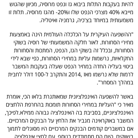
פרסמו
להיות בעקבות התלות ביבוא גז ונפט מרוסיה, מכיוון שהגוש
מייבא 40% מצרכי הנפט שלו ו20%- מהגז מרוסיה. תלות זו
באייס
משמעותית במיוחד בצ'כיה, גרמניה ואיטליה.
עקבו
"ההשפעה העיקרית על הכלכלה העולמית הינה באמצעות
אחרינו:
מחירי הסחורות. לאור חלקה המשמעותי של רוסיה בשוקי
הסחורות, ובכלל זה בשוקי הגז, הנפט, המתכות והסחורות
החקלאיות, נרשמות עליות במחירי הסחורות, כפי שבא לידי
ביטוי בעליה החדה במחיר הנפט שעלה בעקבות המשבר
לרמות שלא נרשמו מאז ,2014 והתקרב ל-100 דולר לחבית
במהלך המסחר".
באשר להשפעה האינפלציונית שמאותגרת בלאו הכי, אומרת
מאיר כי "העליות במחירי הסחורות תומכות בהחרפת הלחצים
האינפלציוניים, בסביבת בה האינפלציה גבוהה ממילא.לפיכך,
המשבר באוקראינה מגביר את הלחץ על הבנקים המרכזיים.
אם במשברים קודמים הבנקים המרכזיים היו מסוגלים לתמוך
בשווקים, היום הם מתמודדים בנוסף, עם לחצי אינפלציה