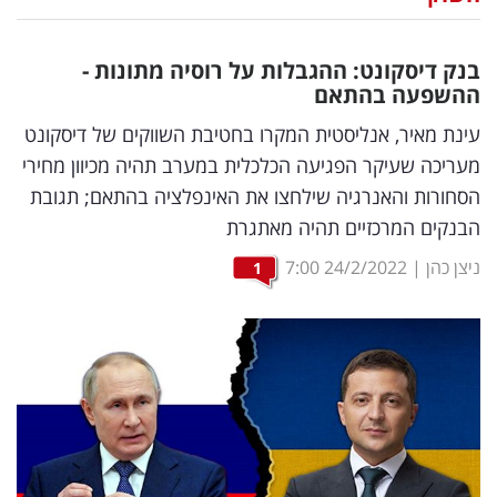
נדל"ן
בנק דיסקונט: ההגבלות על רוסיה מתונות -
דיגיטל
ההשפעה בהתאם
וטק
עינת מאיר, אנליסטית המקרו בחטיבת השווקים של דיסקונט
מעריכה שעיקר הפגיעה הכלכלית במערב תהיה מכיוון מחירי
שיווק
הסחורות והאנרגיה שילחצו את האינפלציה בהתאם; תגובת
ופרסום
הבנקים המרכזיים תהיה מאתגרת
משפט
ניצן כהן
|
24/2/2022
7:00
1
מדדים
ומחקרים
דעות
רכילות
עסקית