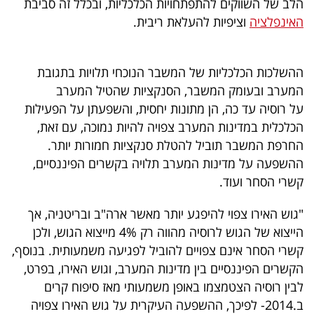
הלב של השווקים להתפתחויות הכלכליות, ובכלל זה סביבת
40
האינפלציה
וציפיות להעלאת ריבית.
שיתופי
ההשלכות הכלכליות של המשבר הנוכחי תלויות בתגובת
פעולה
המערב ובעומק המשבר, הסנקציות שהטיל המערב
על רוסיה עד כה, הן מתונות יחסית, והשפעתן על הפעילות
הכלכלית במדינות המערב צפויה להיות נמוכה, עם זאת,
החרפת המשבר תוביל להטלת סנקציות חמורות יותר.
דרושים
ההשפעה על מדינות המערב תלויה בקשרים הפיננסיים,
קשרי הסחר ועוד.
ניוזלטרים
"גוש האירו צפוי להיפגע יותר מאשר ארה"ב ובריטניה, אך
הייצוא של הגוש לרוסיה מהווה רק 4% מייצוא הגוש, ולכן
מייל
קשרי הסחר אינם צפויים להוביל לפגיעה משמעותית. בנוסף,
אדום
הקשרים הפיננסיים בין מדינות המערב, וגוש האירו, בפרט,
לבין רוסיה הצטמצמו באופן משמעותי מאז סיפוח קרים
ב.2014- לפיכך, ההשפעה העיקרית על גוש האירו צפויה