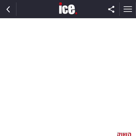
ראשי
הנבחרת
השוק
תקשורת
ומדיה
כסף
וצרכנות
השוק