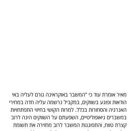
בריאות
תרבות
ופנאי
תיירות
TOP-
5
המילון
הכלכלי
מאיר אומרת עוד כי "המשבר באוקראינה גורם לעליה באי
הודאות ופוגע בשווקים, במקביל נרשמה עליה חדה במחירי
פודקאסט
האנרגיה והסחורות בכלל. למרות הקושי בחיזוי התפתחויות
במשברים גיאופוליטיים, השפעתם על השווקים הינה לרוב
40
קצרת טווח, והתפוגגות המשבר לרוב מחזירה את תשומת
UNDER