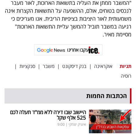
"המשבר ממתן את העליה בתשואות הארוכות, לאור מעבר
לנכסים בטוחים, אולם, ההשפעה על התשואות הקצרות אינה
משמעותית לאור היציבות בציפיות הריבית. אנו מעריכים כי
רגיעה במשבר תוביל להמשך עליית התשואות הארוכות"
מסיימת מאיר.
עקבו אחרינו
תגיות
אוקראינה
|
בנק דיסקונט
|
משבר
|
סנקציות
|
רוסיה
הכתבות החמות
היישוב שבו דירה ללא ממ"ד תעלה לכם
525 אלף שקל
איציק יצחקי
|
9:00
עסקאות השבוע בנדל"ן