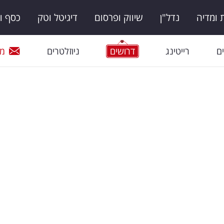
ומדיה
נדל"ן
שיווק ופרסום
דיגיטל וטק
כסף ו
ם
רייטינג
דרושים
ניוזלטרים
מי