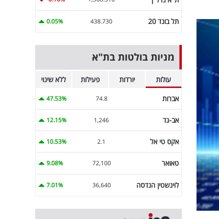
תל בונד 20
0.05%
438.730
מניות בולטות בת"א
עולות
יורדות
פעילות
ללא שינוי
אברות
47.53%
74.8
אב-גד
12.15%
1,246
אקס טי אל
10.53%
2.1
טאואר
9.08%
72,100
לוינשטין הנדסה
7.01%
36,640