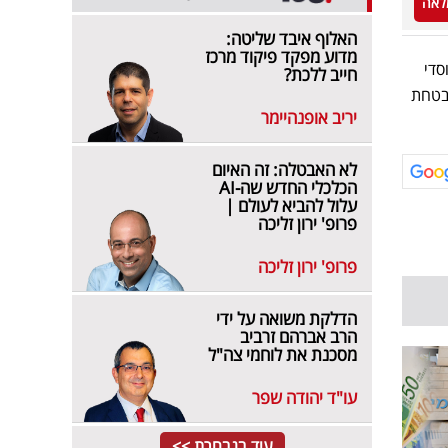
לאה
האלוף איבד שליטה:
מדוע מפקד פיקוד מרכז
ב המוסדי
חייב ללכת?
אשר סדרה אחת מובטחת
יריב אופנהיימר
לא האבטלה: זה האיום
הכלכלי החדש שה-AI
עלול להביא לעולם |
פרופ' ירון זליכה
פרופ' ירון זליכה
הדלקת משואה על ידי
הרב אברהם זרביב
מסכנת את לוחמי צה"ל
עו"ד יהודה שפר
עוד בנבחרת >>