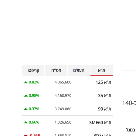
ת"א
העולם
מט"ח
קריפטו
ת"א 125
0.82%
4,065.600
ת"א 35
0.98%
4,168.970
חברת MLP, זרוע הפארקים הלוגיסטיים של הכשרת היישוב, מדווחת היום (ראשון) שהשלימה גיוס הון בסך של כ-140
ת"א 90
0.37%
3,749.080
ת"א SME60
0.66%
1,326.650
בגוגל
ת"א נדל"ן
-0.16%
1,368.310