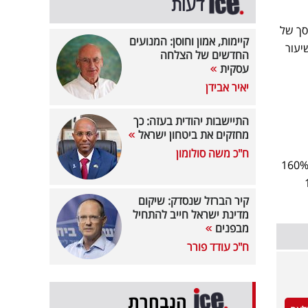
דעות
ך של
קיימות, אמון וחוסן: המנועים
ה על שיעור
החדשים של הצלחה
עסקית
יאיר אבידן
התיישבות יהודית בעזה: כך
מחזקים את ביטחון ישראל
ח"כ משה סולומון
פי דוחותיה הכספיים של החברה, בתשעה החודשים הראשונים של השנה היא סיימה עם עלייה של כ-160%
השלישי, עומד על כ-1.8
קיר הברזל שנסדק: שיקום
מדינת ישראל חייב להתחיל
מבפנים
ח"כ עודד פורר
הנבחרת