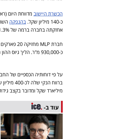
הכשרת היישוב
מדווחת היום (ראש
כ-140 מיליון שקל.
בהנפקה
אחזקתה בחברה ברמה של 41.3%.
חברת MLP מ
כ-930,000 מ"ר. הליך גיוס ההון נועד להגדיל את שטחי הפארקים המושכרים לרמה של כ-1.6 מיליון מ"ר.
מיליארד שקל ומדובר בקצב גידול ש
עוד ב-