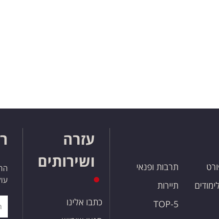
עזרה
רו
ושירותים
ורט
תרבות ופנאי
הרש
עול
לימודים
תיירות
כתבו אלינו
TOP-5