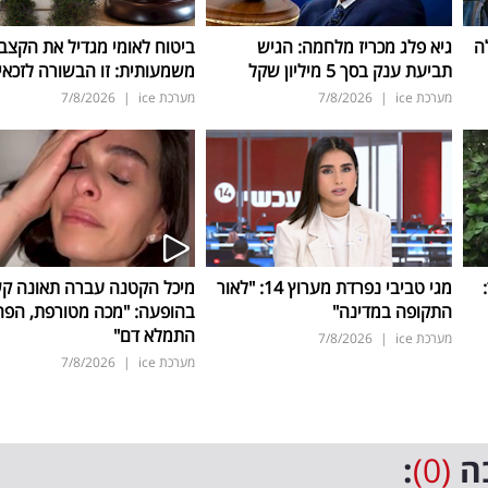
ה
גיא פלג מכריז מלחמה: הגיש
ביטוח לאומי מגדיל את הקצב
תביעת ענק בסך 5 מיליון שקל
משמעותית: זו הבשורה לזכאי
מערכת ice
|
7/8/2026
מערכת ice
|
7/8/2026
ד:
מגי טביבי נפרדת מערוץ 14: "לאור
מיכל הקטנה עברה תאונה ק
התקופה במדינה"
בהופעה: "מכה מטורפת, הפה
התמלא דם"
מערכת ice
|
7/8/2026
מערכת ice
|
7/8/2026
ה
(0)
: