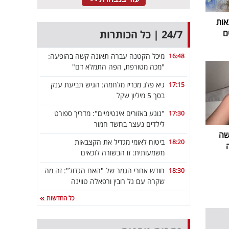
אות
24/7 | כל הכותרות
ם
מיכל הקטנה עברה תאונה קשה בהופעה:
16:48
"מכה מטורפת, הפה התמלא דם"
גיא פלג מכריז מלחמה: הגיש תביעת ענק
17:15
בסך 5 מיליון שקל
"נוגע באזורים אינטימיים": מדריך ספורט
17:30
לילדים נעצר בחשד חמור
שה
ביטוח לאומי מגדיל את הקצבאות
18:20
משמעותית: זו הבשורה לזכאים
חודש אחרי הגמר של "האח הגדול": זה מה
18:30
שקרה עם גל רובין ורפאלה טווינה
כל החדשות