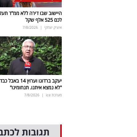
היישוב שבו דירה ללא ממ"ד תעל
לכם 525 אלף שקל
איציק יצחקי
|
7/8/2026
יעקב ברדוגו וערוץ 14 באבל כב
"לא נמצא איתנו. תנחומינו"
מערכת ice
|
7/8/2026
תגובות לכתב