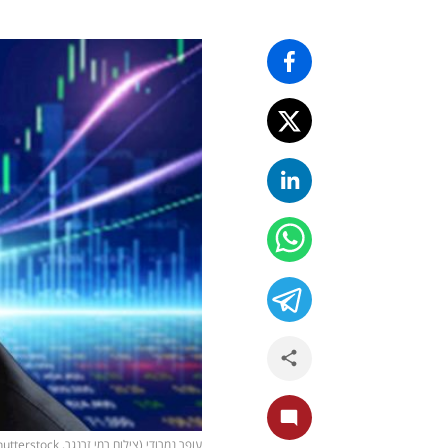
עופר נמרודי (צילום רמי זרנגר, shutterstock)