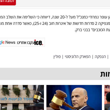
לכתבה המ
במקביל, הכשרה הישוב, בה מכהן עופר נמרודי כמנכ"ל מעל ל-20 שנה, דיווחה כי השלימה את השל
של הנפקת איגרות חוב. החברה מנפיקה 2 סדרות חדשות של איגרות חוב (24 ו-25), כ
 הכוכבים" בבני ברק.
עקבו אחרינו
|
הנפקה
|
הפארק הלוגיסטי
|
פולין
ות