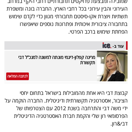
שמובילה ומבצעת פרויקטים תחבורתיים רחבי היקף במרחב
40
העירוני והבין עירוני בכל רחבי הארץ. החברה בונה ומשפרת
תשתיות ויוצרת אקו-סיסטם תחבורתי מגוון כדי לקדם שימוש
בתחבורה ציבורית איכותית ופתרונות נוספים שיאפשרו
שיתופי
הפחתת שימוש ברכב הפרטי.
פעולה
עוד ב-
מרינה קפלון-דיגמי מונתה למשנה למנכ"ל דבי
תקשורת
דרושים
לכתבה המלאה
ניוזלטרים
קבוצת דבי היא אחת מהמובילות בישראל בתחום יחסי
הציבור, אסטרטגיה תקשורתית ודיגיטלית. החברה הוקמה על
מייל
ידי משה דבי והתרחבה בשנת 2012 עם הצטרפותו של
אדום
הפרסומאי רון שלי והקמת חברת האסטרטגיה הדיגיטלית
דבי&רון.