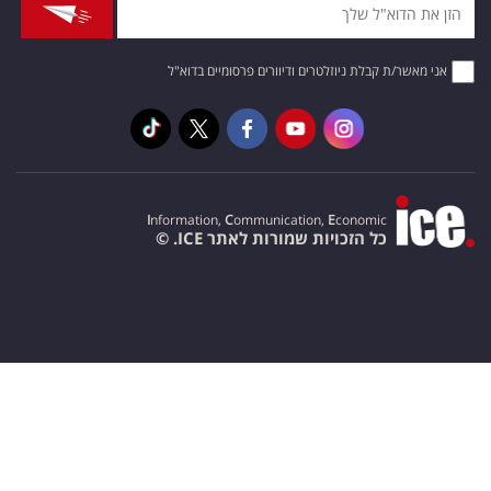
אני מאשר/ת קבלת ניוזלטרים ודיוורים פרסומיים בדוא"ל
I
nformation,
C
ommunication,
E
conomic
כל הזכויות שמורות לאתר ICE. ©