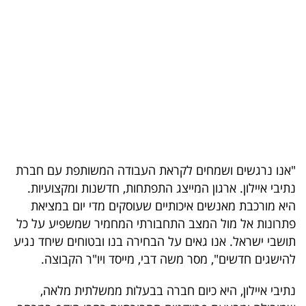
בריאות
תרבות
ופנאי
תיירות
TOP-
5
"אנו נרגשים ושמחים לקראת העבודה המשותפת עם חברת
נתיבי איילון. ארגון המייצג התפתחות, חדשנות ומקצועיות.
המילון
היא מורכבת מאנשים איכותיים שעוסקים מדי יום במציאת
הכלכלי
פתרונות אל מול המצב התחבורתי המחמיר שמשפיע על כל
תושבי ישראל. אנו גאים על הבחירה בנו ובטוחים שיחד נגיע
פודקאסט
להישגים חדשים", מסר משה דבי, מייסד ויו"ר הקבוצה.
40
נתיבי איילון, היא כיום חברה בבעלות ממשלתית מלאה,
UNDER