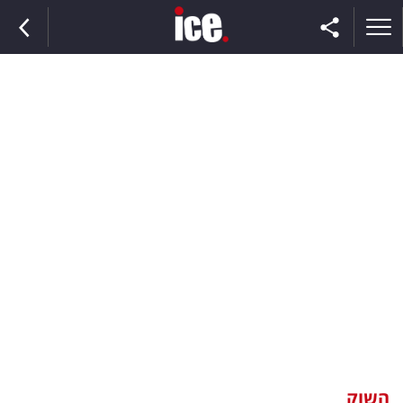
ראשי
הנבחרת
השוק
תקשורת
ומדיה
כסף
וצרכנות
השוק