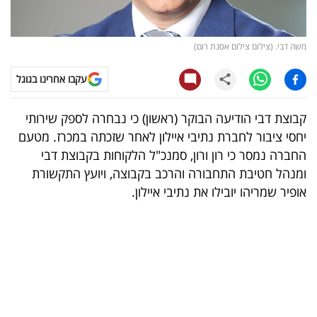
קריפטו
משה דבי. (צילום צילום אסנת רום)
ויראלי
עקבו אחרינו בגוגל
טלוויזיה
קבוצת דבי הודיעה הבוקר (ראשון) כי נבחרה לספק שירותי
עסקי
יחסי ציבור לחברת נתיבי איילון לאחר שזכתה במכרז. מטעם
ספורט
החברה נמסר כי רון ורון, סמנכ"ל הלקוחות בקבוצת דבי
ומנהל חטיבת התחבורה והרכב בקבוצה, ויועץ התקשורת
קריירה
אופיר שמריהו יובילו את נתיבי איילון.
ולימודים
מינויים
רייטינג
רכב