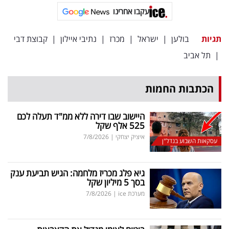
פרסמו
עקבו אחרינו
באייס
תגיות
בולען
|
ישראל
|
מכרז
|
נתיבי איילון
|
קבוצת דבי
עקבו
|
תל אביב
אחרינו:
הכתבות החמות
היישוב שבו דירה ללא ממ"ד תעלה לכם
525 אלף שקל
איציק יצחקי
|
7/8/2026
עסקאות השבוע בנדל"ן
גיא פלג מכריז מלחמה: הגיש תביעת ענק
בסך 5 מיליון שקל
מערכת ice
|
7/8/2026