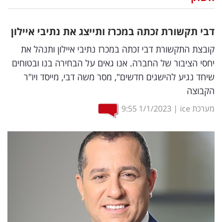
נדל"ן
דבי תקשורת זכתה במכרז ותייצג את נתיבי איילון
דיגיטל
קובצת התקשורת דבי זכתה במכרז נתיבי איילון ותנהל את
וטק
יחסי הציבור של החברה. אנו גאים על הבחירה בנו ובטוחים
שיחד נגיע להישגים חדשים", מסר משה דבי, מייסד ויו"ר
שיווק
הקבוצה
ופרסום
מערכת ice
|
1/1/2023
9:55
משפט
מדדים
ומחקרים
דעות
רכילות
עסקית