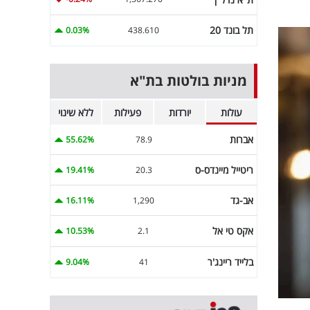
תל בונד 20
0.03%
438.610
מניות בולטות בת"א
עולות
יורדות
פעילות
ללא שינוי
אברות
55.62%
78.9
ריטייל מיינדס-ס
19.41%
20.3
אב-גד
16.11%
1,290
אקס טי אל
10.53%
2.1
בלייד ריינג'ר
9.04%
41