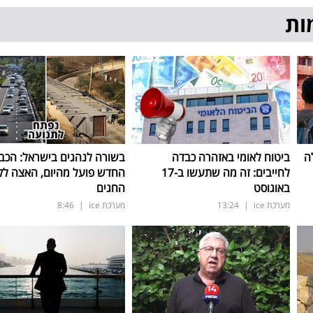
ות
ה
ביטוח לאומי באזהרה כבדה
בשורה לנהגים בישראל: הכב
לחייבים: זה מה שתעשו ב-17
החדש פועל מהיום, האצה ל
באוגוסט
החגים
מערכת ice
|
13:24
מערכת ice
|
8:46