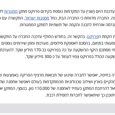
כנת היום (שני) על התקדמות נוספת בקידום פרויקט מתקן
ממגורות
לק
. החברה מדווחת כי החברה הבת, נמל
מספנות ישראל
, התקשרה עם ס
נדסה אזרחית להכנה והקמה של תשתיות למתקן הממגורות.
ת הקמת ה
פרויקט
. בהקשר זה, בחודש החולף עדכנה החברה על התקשו
מעותי בתחום, בהסכם לאספקת סילוסים, מערכות ומתן שירותים נוספים
לפרויקט, וביחד עם ההסכם הנוכחי מסתכם היקף ההשקעה עד כה בפרויקט בכ-170 מיליון שקל. להערכת
ל בפרויקט צפוי לעמוד על כ-300 מיליון שקל.
 בחיפה, יאפשר לחברה שינוע של תבואות מרציף הפריקה באמצעות ש
הקיים בארץ ושילוב טכנולוגיות מהמתקדמות בעולם ויאפשר אחסנה של
כ-60,000 טון תבואה, עם פוטנציאל להרחבת המתקן בעתיד לאחסנה של 110,000 טון. בנ
תוכנן כך שיתאפשר לחברות למסילת רכבת.