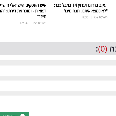
יעקב ברדוגו וערוץ 14 באבל כבד:
איש העסקים הישראלי חושף
"לא נמצא איתנו. תנחומינו"
רפואית - ומוכר את דירתו: "ה
חייזר"
מערכת ice
|
8:35
מערכת ice
|
12:54
ה
(0)
:
הוסף תגובה