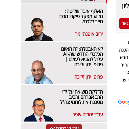
 תבואה בהשקעה של 96 מיליון
האלוף איבד שליטה:
מדוע מפקד פיקוד מרכז
חייב ללכת?
לאה
יריב אופנהיימר
לא האבטלה: זה האיום
הכנת
הכלכלי החדש שה-AI
 הבא
עלול להביא לעולם |
פרופ' ירון זליכה
מהיר
ט
פרופ' ירון זליכה
וש
הדלקת משואה על ידי
הרב אברהם זרביב
מסכנת את לוחמי צה"ל
עו"ד יהודה שפר
עוד בנבחרת >>