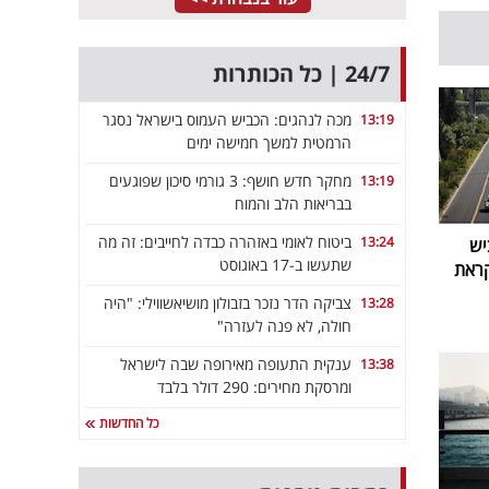
24/7 | כל הכותרות
מכה לנהגים: הכביש העמוס בישראל נסגר
13:19
הרמטית למשך חמישה ימים
מחקר חדש חושף: 3 גורמי סיכון שפוגעים
13:19
בבריאות הלב והמוח
ביטוח לאומי באזהרה כבדה לחייבים: זה מה
13:24
יש
שתעשו ב-17 באוגוסט
קראת
צביקה הדר נזכר בזבולון מושיאשווילי: "היה
13:28
חולה, לא פנה לעזרה"
ענקית התעופה מאירופה שבה לישראל
13:38
ומרסקת מחירים: 290 דולר בלבד
כל החדשות