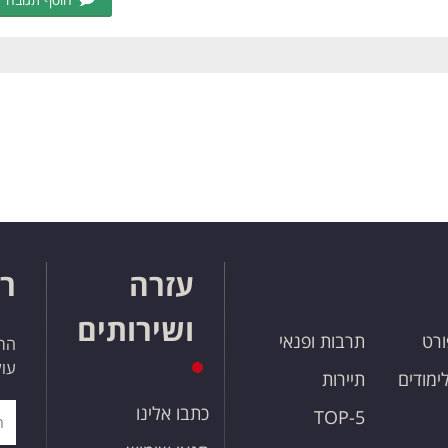
עזרה
רו
ושירותים
ורט
תרבות ופנאי
הרש
עול
לימודים
תיירות
כתבו אלינו
TOP-5