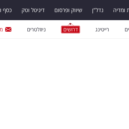
ומדיה
נדל"ן
שיווק ופרסום
דיגיטל וטק
כסף ו
ם
רייטינג
דרושים
ניוזלטרים
מי