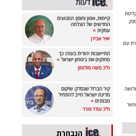
דעות
ליטת
קיימות, אמון וחוסן: המנועים
פק
החדשים של הצלחה
עסקית
יאיר אבידן
רת עם
התיישבות יהודית בעזה: כך
מחזקים את ביטחון ישראל
ח"כ משה סולומון
לושה
קיר הברזל שנסדק: שיקום
מדינת ישראל חייב להתחיל
מבפנים
וסף, המתקן יאפשר
ח"כ עודד פורר
הנבחרת