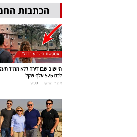
הכתבות החמ
עסקאות השבוע בנדל"ן
היישוב שבו דירה ללא ממ"ד תעל
לכם 525 אלף שקל
איציק יצחקי
|
9:00