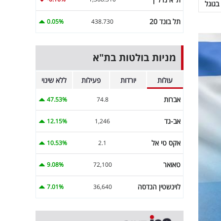
בגוגל
תל בונד 20
0.05%
438.730
מניות בולטות בת"א
עולות
יורדות
פעילות
ללא שינוי
אברות
47.53%
74.8
אב-גד
12.15%
1,246
אקס טי אל
10.53%
2.1
טאואר
9.08%
72,100
לוינשטין הנדסה
7.01%
36,640