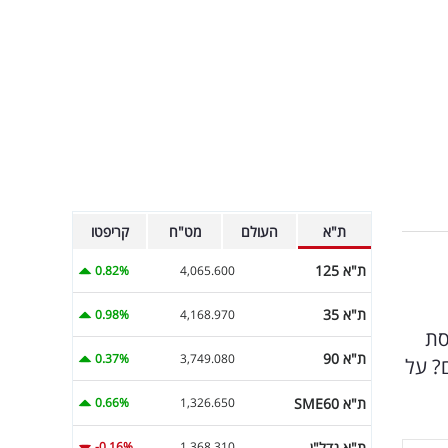
ת"א
העולם
מט"ח
קריפטו
ת"א 125
0.82%
4,065.600
ת"א 35
0.98%
4,168.970
סת
ת"א 90
0.37%
3,749.080
? על
ת"א SME60
0.66%
1,326.650
ת"א נדל"ן
-0.16%
1,368.310