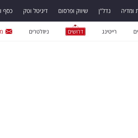
ומדיה
נדל"ן
שיווק ופרסום
דיגיטל וטק
כסף ו
ם
רייטינג
דרושים
ניוזלטרים
מי