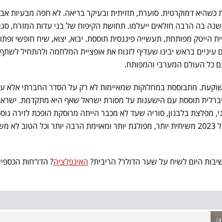
ת כשהיא דמוקרטית. סוערת, תזזיתית ובעיקר בריאה. לא חפה מבעיות אב
דינה, תהיה שנה בה הרבה חולאים ייעלמו. תחושת הקיפוח של בני עדות המזרח, סג
ית הייטק מפותחת, תעשייה פיננסית תוססת. יבוא, יצוא, שיח חופשי ופתו
עיניים בראש יבינו שעדיף לזנוח את אופציית המלחמה ולהתחיל לשתף
ם כל העולם המערבי והמפותח.
 שוקעת. מתבוססת במחלוקות שמאיימות לא רק על הסדר החברתי אלא ע
יברלית תוססת עם הישענות על מסורת ישראל שאף היא מתקדמת. ישרא
איראני, מפלצת בלבנון, סוריה שעד לא מכבר הייתה מרוסקת הופכת לזירה נוס
שצריך להתעסק איתה. ישראל של 2023 משיחית יותר, מפולגת יותר ומאוימת הרבה יותר וכל הטוב לא 
יבות היום לשיח על שער הדולר? הריבית?
האינפלציה
? הדו"חות הכספיי