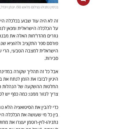
בנימין נתניהו (צילום פלאש 90/ יונתן זינדל, shutterstock, freepik)
זה לא היה עוד שבוע בכלכלה הי
על הכלכלה הישראלית ומכאן לנס
גוזרים מהדו"חות האלה את מבנה
פורסם ספר התקציב ולהוציא שנה
סבירות.
אבל כל זה תהליך שקורה במדינה 
היגיון לבזבז את הזמן לנתח את 
החלטות ההשקעה של הנהלות הבנק
צריך לגזור ממנו: כמה כסף יש ל
כדי להבין את הסיטואציה הלא נו
בין כל מי שעושה את הכלכלה הי
נתניהו-לוין-רוטמן יעצרו את מחו