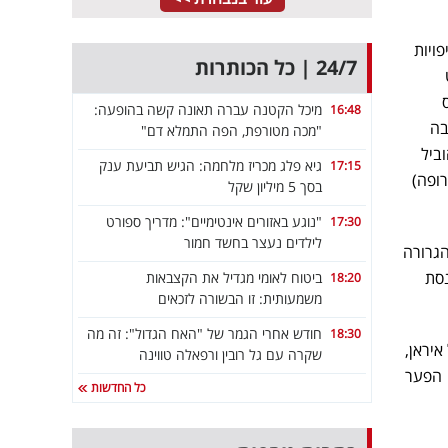
ויות
24/7 | כל הכותרות
מיכל הקטנה עברה תאונה קשה בהופעה:
16:48
בה
"מכה מטורפת, הפה התמלא דם"
ביל
גיא פלג מכריז מלחמה: הגיש תביעת ענק
17:15
רופה)
בסך 5 מיליון שקל
"נוגע באזורים אינטימיים": מדריך ספורט
17:30
לילדים נעצר בחשד חמור
הגרורה
נסת
ביטוח לאומי מגדיל את הקצבאות
18:20
משמעותית: זו הבשורה לזכאים
חודש אחרי הגמר של "האח הגדול": זה מה
18:30
יראן,
שקרה עם גל רובין ורפאלה טווינה
 הפער
כל החדשות