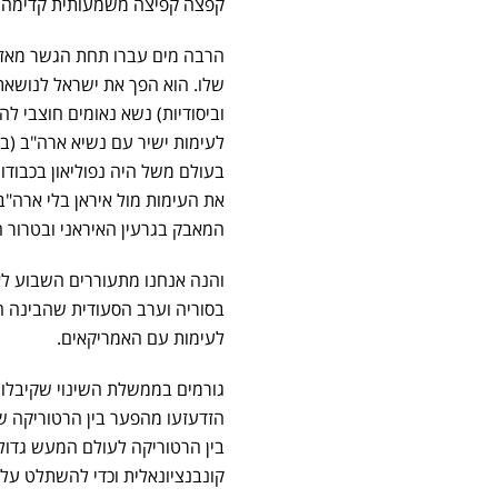
קפצה קפיצה משמעותית קדימה.
הרבה מים עברו תחת הגשר מאז 
שלו. הוא הפך את ישראל לנושאת
וביסודיות) נשא נאומים חוצבי לה
לעימות ישיר עם נשיא ארה"ב (
בעולם משל היה נפוליאון בכבודו 
את העימות מול איראן בלי ארה"ב.
המאבק בגרעין האיראני ובטרור הא
והנה אנחנו מתעוררים השבוע לא
בסוריה וערב הסעודית שהבינה 
לעימות עם האמריקאים.
גורמים בממשלת השינוי שקיבלו 
הזדעזעו מהפער בין הרטוריקה ש
בין הרטוריקה לעולם המעש גדול. 
קונבנציונאלית וכדי להשתלט על 