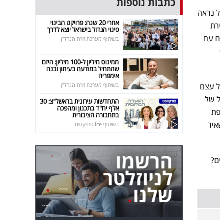
כתבות נוספות
ל נראה
אחרי 20 שנה: פרויקט הבינוי
ירת
פינוי הגדול בישראל יוצא לדרך
ח עם
בשיתוף מערכת זירת הנדל"ן
ממינוס מיליון ל-100 מיליון: היזם
שהתחיל במודעה בעיתון ובנה
אימפריה
ל עצם
בשיתוף מערכת זירת הנדל"ן
ל של
התחדשות עירונית בראשל"צ: 30
אלף יח"ד בתכנון ומהפכה
פת
בתחבורה הציבורית
משאיר
בשיתוף ice פרויקטים
ם?