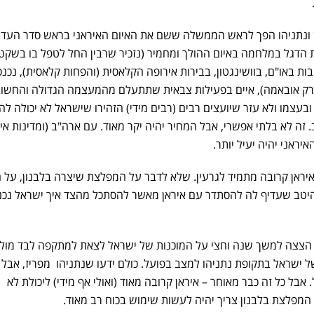
ונתניהו הפך לראש הממשלה ששם את האיום האיראני בראש סדר העדיפ
 הדגל במלחמה באיום ההולך ומחמיר (נזכיר שרבין החל לטפל בו בשקט
בות באו"ם, בוושינגטון, בבירות אירופה הקלאסית (והפחות קלאסית), נכנס
ברק אובאמה), איים בפעילות צבאית שתתעלם מהמעצמה הגדולה והחשו
ובעצמו ולא עזר שיועצים רבים (רבים מידי) הזהירו שישראל לא יכולה להו
 זה לא בלתי אפשרי, אבל המחיר יהיה יקר מאוד. עם ארה"ב (ומדינות אי
יראני יהיה יעיל יותר.
יראן קרובה מתמיד לגרעין. שלא לדבר על המפלצת שיצרה בלבנון, על 
היטב שעדיף לה להסתדר עם איראן מאשר להסתכל מהצד איך ישראל נכ
הצצה למשך שנה וחצי על המוכנות של ישראל לצאת למתקפה לבד מול א
ל ישראל בתקופת נתניהו למצב בפועל. כולם ידעו שנתניהו מפריז, אבל
אבל כל זה כבר מאוחר – איראן קרובה מאוד (ואולי אף מידי) ליכולת לא
המפלצת בלבנון צריך יהיה לעשות שימוש בכוח רב מאוד.