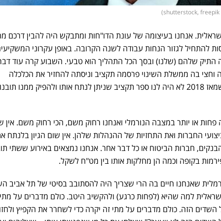
שראלית. אנחנו בעיצומה של עונת הדו"חות ומתבקש היה להבין דרכם מה
ות להתחיל לגזור הנחות עבודה לשנה הקרובה. באופן עקרוני המשקיעים
 התיק שלהם (שלנו) ובסך הכל התהליך הוא טבעי. השבוע קרה עוד דבר
 וחצי בה ממשלת השינוי פרסמה תקציב וניסתה להחזיר את הכלכלה
הישראלית למצבה הטבעי, הרי שמאז 2018 לא היה לנו ספר תקציב שניתן לנתח אותו ולהפיק ממנו תובנ
פחות או יותר במצבה הנורמלי ואנחנו רחוק משם, הכי רחוק משם. אין ש
ביצועי החברות ואת התחזיות של ההנהלות שלהן. אין שום הגיון בלנתח א
ים, חברות הביטוח או כל דבר אחר. אנחנו נמצאים באירוע ששתי תוב
פירמות בקופה וכמה הן מחלקות אותו בין מט"ח לשקל.
רמלית שאנחנו חיים בה הרי שצריך היה להסתובב בסיטי של תל אביב הש
שראלית למה שהיא (לפחות כרגע) ולהקשיב היטב. כולם מדברים על מתי
ל השדים הזה. כולם מדברים על מתי זה יקרה כדי לשחרר את הקפיץ ולחזו