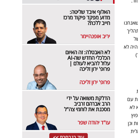
ור.
האלוף איבד שליטה:
מדוע מפקד פיקוד מרכז
שאנחנו
חייב ללכת?
תהליך
יריב אופנהיימר
ל
היה לא
לא האבטלה: זה האיום
)
הכלכלי החדש שה-AI
עלול להביא לעולם |
פרופ' ירון זליכה
פרופ' ירון זליכה
הדלקת משואה על ידי
ת עם
הרב אברהם זרביב
 לא
מסכנת את לוחמי צה"ל
פוץ
עו"ד יהודה שפר
 וכן
לית
עוד בנבחרת >>