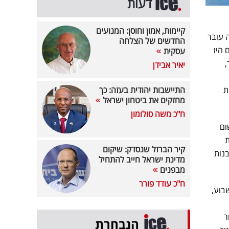
דעות
קיימות, אמון וחוסן: המנועים
 עובר
החדשים של הצלחה
 היו
עסקית
,
יאיר אבידן
ות
התיישבות יהודית בעזה: כך
מחזקים את ביטחון ישראל
ח"כ משה סולומון
ום
ת
קיר הברזל שנסדק: שיקום
נות
מדינת ישראל חייב להתחיל
מבפנים
ח"כ עודד פורר
בוע,
ר
הנבחרת