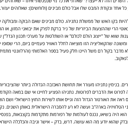
השדים הזה לא ייעצר?" שאלתי את כל מי שנפגשתי איתו – שאלוהים יעז
 כל אחד ונקודת המבט שלו אבל כולם מבינים (ולוחשים): שאלוהים יעזור.
 להיות בקו האש של ממשלת נתניהו. כולם מבינים שאם הבוקה ומבולקה 
טי הרי שההצעות הביזריות של ניר ברקת לפרק את יבואני המזון, או ה
ות שווא של "ייצוג הולם לכולם" או השתלטות על מערכי תכנון הנדל"ן ש
משונה שהקואליציה הזו מוציאה לחלל האוויר פעמיים ביום, הרי שסופו י
לא מדבר בקול רם משל היינו חלק פעיל בספר האלמותי (והרלוונטי מתמיד
גאקוב.
ם. בנימין נתניהו מעורר את תחושת האכזבה הגדולה ביותר שהציבוריות
לפרוט את הדברים לפרוטות. נתניהו הפציע לחיינו אי שם במאה הקודמ
 ראה את האורטור הגדול הזה וגייס אותו לשירות החוץ הישראלי ושם הוא
ני הטלוויזיה בארה"ב ועשה לא רע להסברה הישראלית באותן השנים. נק
וא היה בשיאו, נכנס לעולמות של רפורמות מתקדמות בקצבאות, בפנסיות
 ובדק שהוא יודע מה הוא עושה. דרש, בדק – אישר וגיבה והכלכלה הישרא