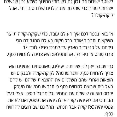
לשוטר ישירות וזה נכון גם לשירותי החינוך כשלא נכון שנשלם
40
ישירות למורה כדי שתלמד את הילדים שלנו טוב יותר. אבל
קוקה-קולה?
שיתופי
פעולה
אז בואו נספר לכם איך העולם עובד. כדי שקוקה-קולה תייצר
משקאות ותמכור אותם בכל מקום בעולם מהנקודה הכי
נידחת על פני כדור הארץ עד למרכז פריז/ לונדון/1
פרנקפורט או ניו-יורק. אז תתפלאו: היא צריכה להרוויח כסף.
דרושים
כדי שבנק ייתן לנו שירותים יעילים, מאובטחים ואמינים הוא
ניוזלטרים
צריך להרוויח כסף. ותנחשו מה? לקוקה-קולה ולבנקים יש
הוצאות ואחרי שהם משלמים את ההוצאות שלהם יש להם
בעל בית שרוצה להרוויח כסף כי תנחשו מה? אם העסק
מייל
יקרוס הוא זה שישלם את המחיר. כלומר כל הסיכון אצל בעל
אדום
הבית כי אם לא יהיה קוקה-קולה יהיה את פפסי, ואם לא את
פפסי יהיה RC קולה אבל תנחשו מה? גם שם רוצים להרוויח
כסף.