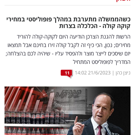
נדל"ן
כשהממשלה מתערבת במהלך פופוליסטי במחירי
דיגיטל
קוקה קולה - הכלכלה בצרות
וטק
הרשות להגנת הצרכן הודיעה היום לקוקה-קולה להוריד
מחירים; נכון, הכי כיף זה לקבל קולה זירו בחינם אבל תמצאו
שיווק
יזם שיסכים לייצר מוצר ולהפסיד עליו - שיהיה לכם בהצלחה;
ופרסום
המדריך לפופוליסט המתחיל
משפט
ניצן כהן
|
21/6/2023
14:02
11
מדדים
ומחקרים
דעות
רכילות
עסקית