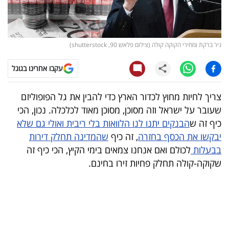
קריפטו
ויראלי
ניר ברקת ומחירי הקוקה קולה (צילום פלאש 90, shutterstock)
טלוויזיה
עקבו אחרינו בגוגל
עסקי
צריך לחיות מחוץ לכדור הארץ כדי להבין את גל הפופוליזם
ספורט
שעובר על ישראל וזה מסוכן, מסוכן מאוד לכלכלה. נכון, הכי
כיף זה ש
הבנקים יתנו לנו הלוואות בלי ריבית ואולי גם שלא
קריירה
יבקשו את הכסף בחזרה
, זה כיף
שהמדינה תחלק דירות
ולימודים
בבעלות
לכולם ואם אנחנו צמאים בימי הקיץ, הכי כיף זה
שקוקה-קולה תחלק פחיות זירו בחינם.
מינויים
רייטינג
רכב