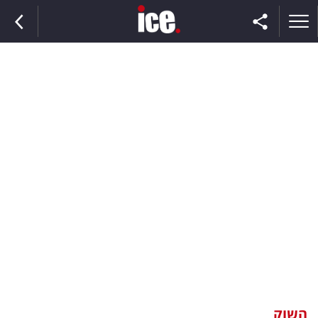
ראשי
הנבחרת
השוק
תקשורת
ומדיה
כסף
וצרכנות
השוק