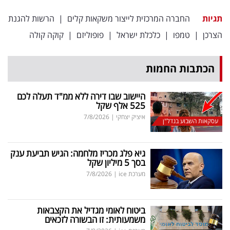
תגיות
החברה המרכזית לייצור משקאות קלים
|
הרשות להגנת
הצרכן
|
טמפו
|
כלכלת ישראל
|
פופוליזם
|
קוקה קולה
הכתבות החמות
היישוב שבו דירה ללא ממ"ד תעלה לכם
525 אלף שקל
איציק יצחקי
|
7/8/2026
עסקאות השבוע בנדל"ן
גיא פלג מכריז מלחמה: הגיש תביעת ענק
בסך 5 מיליון שקל
מערכת ice
|
7/8/2026
ביטוח לאומי מגדיל את הקצבאות
משמעותית: זו הבשורה לזכאים