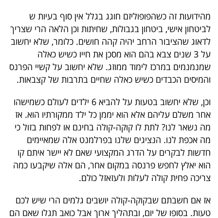
פרסמו
מהידועות זה כשהפופוליזם חוגג בגלל אין סוף בעיות ש
באייס
לביטחון אישי, ביטחון בגבולות, שחיתות וכן הלאה הרי שצריך
לדאוג שהציבור הרחב יהיה קהה חושים. כלומר, שלא יחשוב
עקבו
על 3 שנים צבא בהם הוא מסכן את חייו כשיש כאלה
אחרינו:
שמנמנמים במרכז לימוד ממוזג. שלא יחשוב על קשיי הפרנס
והמיסים הכבדים כשיש כאלה שחיים בתרבות של קצבאות.
וכן, שלא יחשוב בטעות על להביא 6 ילדים לעולם כשמישהו
אחר משלם עליהם אלא הוא יממן כל ילד ממקורתיו הוא. אז
מה נשאר לנו? לתת לו קוקה-קולה בחינם או לפחות בזול כי
מה אכפת לנו. הנציגים שלנו בפרלמנט אלה שמאיימים
חדשות לבקרים על הדרג המקצועי שאם לא יישר איתם קו
הוא יאלץ לחפש פרנסה במקום אחר, הם אלה שיקבעו כמה
צריכה פחית קולה לעלות ולעזאזל כולם.
אז אם חשבתם שבקוקה-קולה יושבים גלמים הרי שיש לכם
טעות. בסופו של יום, ובתהליך ארוך אבל כואב תגלו שאם הם