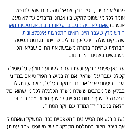
פרסמו
פרופ' אמיר ירון, נגיד בנק ישראל מהטובים שהיו לנו כאן
באייס
אומר לכל מי שמוכן להקשיב (ואנחנו מדברים על לא מעט
אנשים)
שאם לא היה מגיב בהעלאות ריבית אגרסיביות מאז
עקבו
חודש מרץ שעבר היינו רואים התפרצות אינפלציונית
אחרינו:
שהנזקים שלה היו כל-כך גדולים שהייתה נגרמת תסיסה
חברתית שהייתה בתורה משבשת את החיים שבלאו הכי
משובשים בשנים האחרונות.
עד כאן סיפורי הרקע וכעת נעבור לשבוע החולף. גל פופוליזם
קטלני עובר על ישראל. אם זה במישור הפוליטי אם במדיני
ואם בביטחוני אבל אנחנו נתמקד בכלכלי. השבוע נתקלנו
בבליץ של מכתבים ששלח משרד הכלכלה לכל מי שהוא יכול
במטרה לחשוף דוחות כספיים, לחשוף סודות מסחריים וכן
הלאה במטרה להתמודד עם יוקר המחיה.
נעזוב רגע את הטיעונים המשפטיים כבדי המשקל (שאתמול
אף קיבלו חיזוק בהחלטה מתבקשת של השופט יצחק עמית)