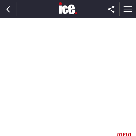
ראשי
הנבחרת
השוק
תקשורת
ומדיה
כסף
וצרכנות
השוק