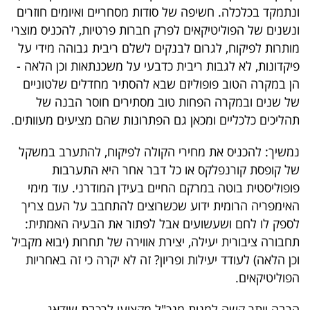
ונתמקד בכלכלה. חשיפה של סודות מסחריים ואיומים חוזרים
ונשנים של הפוליטיקאים לפרק חברות פרטיות, להכניס מוצרי
מותרות לפיקוח, לגרום לבנקים לשלם ריבית גבוהה מידי על
פיקדונות, לא לגבות ריבית כדבעי על משכנתאות וכן הלאה -
הן במקרה הטוב פופוליזם שבא להסתיר מחדלים שלטוניים
של שנים ובמקרה הפחות טוב מסתירים חוסר הבנה של
תהליכים כלכליים ומכאן גם הפתרונות שהם מציעים מעוותים.
נמשיך: להכניס את מחירי הקולה לפיקוח, להתערב במשקל
של קופסת קורנפלקס או כל דבר אחר היא התערבות
פופוליסטית בוטה במרקם החיים בעידן המודרני. עוד מימי
האימפריה הרומית ידוע שכשרוצים להתחבב על העם צריך
לספק לו לחם ושעשועים אבל לפתור את הבעיה האמתית:
תחבורה ציבורית יעילה, יצירת אווירה של תחרות (יבוא מקביל
וכן הלאה) לעודד יעילות ופריון? זה לא יקרה כי זה באחריות
הפוליטיקאים.
הרבה יותר קשה למנות מנכ"ל מקצועי לרכבת שידאג