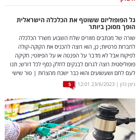
נדל"ן
גל הפופוליזם ששוטף את הכלכלה הישראלית
דיגיטל
הופך מסוכן ביותר
וטק
שורה של מכתבים מוזרים שלח השבוע משרד הכלכלה
לחברות פרטיות; כן, הוא רוצה להכניס את הקוקה-קולה
שיווק
לפיקוח אבל לא מדבר על הפנטה או על הפיוזטי; חקיקה
ופרסום
פופוליסטית רוצה לגרום לבנקים לחלק כסף לכל דורש; תנו
לעם לחם ושעשועים והוא כבר ישכח מהצרות | טור שישי
משפט
ניצן כהן
|
23/6/2023
12:01
5
מדדים
ומחקרים
דעות
רכילות
עסקית