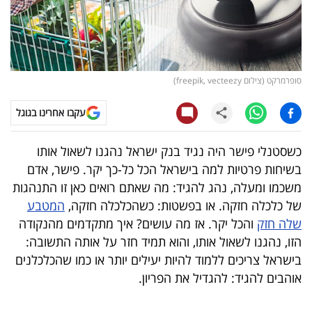
קריפטו
ויראלי
סופרמרקט (צילום freepik, vecteezy)
טלוויזיה
עקבו אחרינו בגוגל
עסקי
ספורט
כשסטנלי פישר היה נגיד בנק ישראל נהגנו לשאול אותו
בשיחות פרטיות למה בישראל הכל כל-כך יקר. פישר, אדם
קריירה
משכמו ומעלה, נהג להגיד: מה שאתם רואים כאן זו התנהגות
ולימודים
של כלכלה חזקה. או בפשטות: כשהכלכלה חזקה,
המטבע
שלה חזק
והכל יקר. אז מה עושים? איך מתקדמים מהנקודה
מינויים
הזו, נהגנו לשאול אותו, והוא תמיד חזר על אותה התשובה:
בישראל צריכים ללמוד להיות יעילים יותר או כמו שהכלכלנים
רייטינג
אוהבים להגיד: להגדיל את הפריון.
רכב