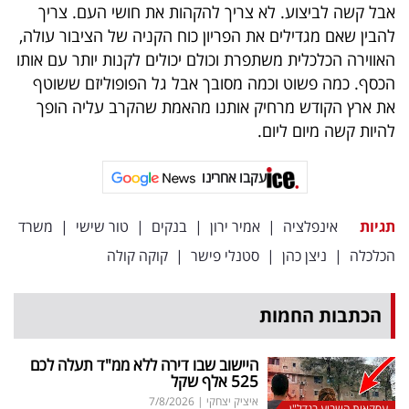
אבל קשה לביצוע. לא צריך להקהות את חושי העם. צריך
להבין שאם מגדילים את הפריון כוח הקניה של הציבור עולה,
האווירה הכלכלית משתפרת וכולם יכולים לקנות יותר עם אותו
הכסף. כמה פשוט וכמה מסובך אבל גל הפופוליזם ששוטף
את ארץ הקודש מרחיק אותנו מהאמת שהקרב עליה הופך
להיות קשה מיום ליום.
עקבו אחרינו
תגיות
אינפלציה
|
אמיר ירון
|
בנקים
|
טור שישי
|
משרד
הכלכלה
|
ניצן כהן
|
סטנלי פישר
|
קוקה קולה
הכתבות החמות
היישוב שבו דירה ללא ממ"ד תעלה לכם
525 אלף שקל
איציק יצחקי
|
7/8/2026
עסקאות השבוע בנדל"ן