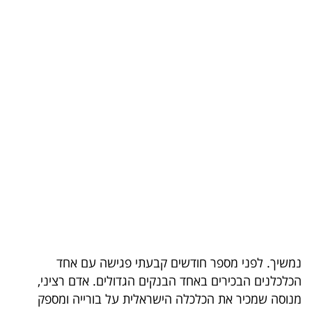
בריאות
תרבות
ופנאי
תיירות
TOP-
5
המילון
הכלכלי
פודקאסט
נמשיך. לפני מספר חודשים קבעתי פגישה עם אחד
הכלכלנים הבכירים באחד הבנקים הגדולים. אדם רציני,
40
מנוסה שמכיר את הכלכלה הישראלית על בורייה ומספק
UNDER