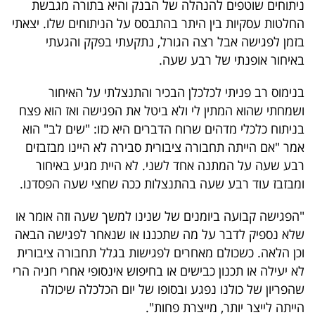
ניתוחים שוטפים להנהלה של הבנק והיא בתורה מגבשת
40
החלטות עסקיות בין היתר בהתבסס על הניתוחים שלו. יצאתי
בזמן לפגישה אבל רצה הגורל, נתקעתי בפקק והגעתי
באיחור אופנתי של רבע שעה.
שיתופי
פעולה
בנימוס רב פניתי לכלכלן הבכיר והתנצלתי על האיחור
ושמחתי שהוא המתין לי ולא ביטל את הפגישה ואז הוא פצח
בניתוח כלכלי מדהים שרוח הדברים היא כזו: "שים לב" הוא
אמר "אם הייתה תחבורה ציבורית סבירה לא היינו מבזבזים
דרושים
רבע שעה על המתנה אחד לשני. לא היית מגיע באיחור
ומבזבז עוד רבע שעה בהתנצלות ככה שחצי שעה הפסדנו.
ניוזלטרים
"הפגישה קבועה ביומנים של שנינו למשך שעה וזה אומר או
שלא נספיק לדבר על מה שתכננו או שנאחר לפגישה הבאה
מייל
וכן הלאה. כשכולם מאחרים לפגישות בגלל תחבורה ציבורית
אדום
לא יעילה או תכנון כבישים או בחיפוש אינסופי אחרי חניה הרי
שהפריון של כולנו נפגע ובסופו של יום הכלכלה שיכולה
הייתה לייצר יותר, מייצרת פחות".