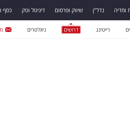
ומדיה
נדל"ן
שיווק ופרסום
דיגיטל וטק
כסף ו
ם
רייטינג
דרושים
ניוזלטרים
מי