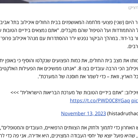
רצ׳יק)
 היום (שני) פצועי מלחמה המאושפזים בבית החולים איכילוב בתל אביב.
ההתמודדות ועל הטיפול שהם מקבלים. "אתם נמצאים בידיים הטובות 
בר-דוד. במהלך הביקור נפגש יו"ר ההסתדרות עם מנהל איכילוב פרופ' ר
רבים.
וותו את מצב בית החולים, את כמות הפצועים שנקלטו והוסיף כי באופן יח
למוסדות רפואיים אחרים גויסו מאיכילוב הכי הרבה עובדים בצו 8. "אנחנו ממשיכים את הפעילות האלק
ל הארץ, וזאת – כדי לשמר את חוסנה של המערכת".
יכילוב: "אתם בידיים הטובות של מערכת הבריאות הישראלית" >>>
https://t.co/PWD0C8YGaq
pi
November 13, 2023
 האחרון כדי לתמוך ולחזק את הצוותים הרפואיים, העובדים והמטופלים", 
שהיא פועל יוצא של יחסי העבודה המצוינים, היא אדירה. אני פה כדי לה