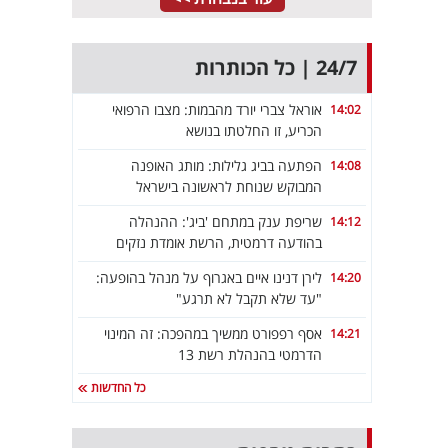
24/7 | כל הכותרות
אוראל צברי יורד מהבמות: מצבו הרפואי
14:02
הכריע, זו החלטתו בנושא
הפתעה בביג גלילות: מותג האופנה
14:08
המבוקש שנוחת לראשונה בישראל
שריפת ענק במתחם 'ביג': ההנהלה
14:12
בהודעה דרמטית, הרשת אומדת נזקים
לירן דנינו איים באגרוף על מנהל בהופעה:
14:20
"עד שלא תקבל לא תרגע"
אסף רפפורט ממשיך במהפכה: זה המינוי
14:21
הדרמטי בהנהלת רשת 13
כל החדשות