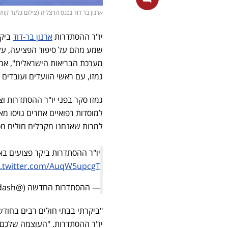
ארנון בר דוד בכנס הרצליה (צילום גלעד קוול
יו"ר ההסתדרות
ארנון בר-דוד
ביקר
שמע מהם על סיפור הפציעה, על 
מערכת הבריאות הישראלית", אמר 
גמזו, עם ראשי הוועדים ועובדים 
גמזו סקר בפני יו"ר ההסתדרות וצ
למרות שאנחנו מקבלים חולים מכ
יו"ר ההסתדרות ביקר פצועים בא
c.twitter.com/AuqW5upcgT
— ההסתדרות החדשה (@histadruthadash)
"ביקרתי בבתי חולים רבים בחודש
יו"ר ההסתדרות. "העוצמה שלכם, 