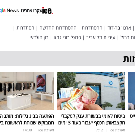
עקבו אחרינו
|
ארנון בר-דוד
|
ההסתדרות
|
ההסתדרות החדשה
|
הסתדרות
|
ת ברזל
|
עיריית תל אביב
|
פרופ' רוני גמזו
|
רון חולדאי
ות
יס
ביטוח לאומי בבשורת ענק למקבלי
הפתעה בביג גלילות: מותג ה
הקצבאות: הכסף יעבור בעוד 3 ימים
המבוקש שנוחת לראשונה בי
מערכת ice
|
7:12
מערכת ice
|
14:08