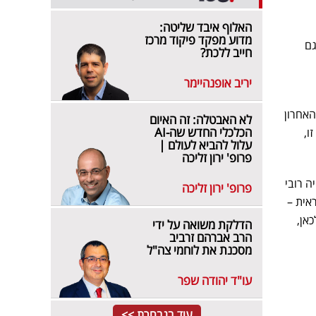
האלוף איבד שליטה:
מדוע מפקד פיקוד מרכז
גם
חייב ללכת?
יריב אופנהיימר
 בחודש האחרון
לא האבטלה: זה האיום
הכלכלי החדש שה-AI
ו,
עלול להביא לעולם |
פרופ' ירון זליכה
ה רובי
פרופ' ירון זליכה
אית –
אן,
הדלקת משואה על ידי
הרב אברהם זרביב
מסכנת את לוחמי צה"ל
עו"ד יהודה שפר
עוד בנבחרת >>