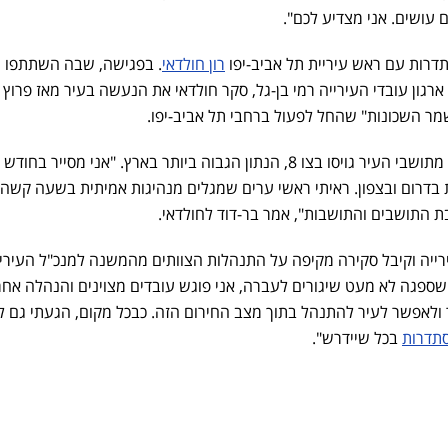
עושים. אני מצדיע לכם".
תדרות עם ראש עיריית תל אביב-יפו
רון חולדאי
. בפגישה, שבה השתתפו 
 ארגון עובדי העירייה רמי בן-גל, סקר חולדאי את הנעשה בעיר מאז פרוץ
מר השכונות" שהחל לפעול ברחבי תל אביב-יפו.
ראש העיר ציין כי יותר מ-25 אלף מתושבי העיר גויסו בצו 8, הנתון הגבוה ביותר בארץ. "אני מסייר
ת בדרום ובצפון. ראיתי ראשי ערים שמגלים מנהיגות אמיתית בשעה קשה ז
ת התושבים והתושבות", אמר בר-דוד לחולדאי.
ייה וקיבל סקירה מקיפה על התנהלות הצוותים מהמשנה למנכ"ל העיריי
יר שספגה לא מעט שיגורים לעברה, אני פוגש עובדים מצוינים והנהלה אחר
לאפשר לעיר להתנהל בתוך מצב החירום הזה. כבכל מקום, הגעתי גם לכ
תדרות
בכל שיידרש".