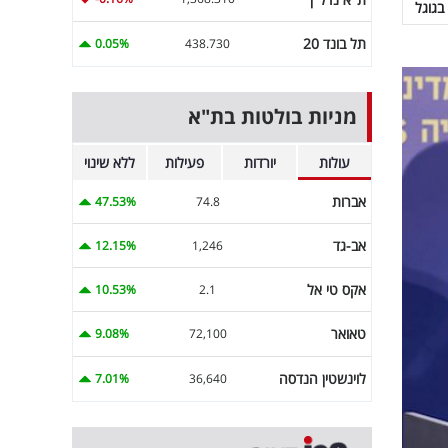
בגוגל
תל בונד 20
0.05%
438.730
מניות בולטות בת"א
עולות
יורדות
פעילות
ללא שינוי
אברות
47.53%
74.8
אב-גד
12.15%
1,246
אקס טי אל
10.53%
2.1
טאואר
9.08%
72,100
לוינשטין הנדסה
7.01%
36,640