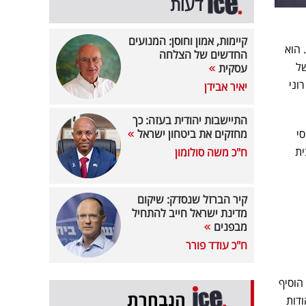
דעות
קיימות, אמון וחוסן: המנועים
 הוא
החדשים של הצלחה
של
עסקית
וני
יאיר אבידן
התיישבות יהודית בעזה: כך
סי
מחזקים את ביטחון ישראל
טיבית
ח"כ משה סולומון
קיר הברזל שנסדק: שיקום
מדינת ישראל חייב להתחיל
מבפנים
ח"כ עודד פורר
הוסיף
הנבחרת
ודות