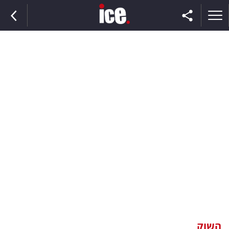
ראשי
הנבחרת
השוק
תקשורת
ומדיה
כסף
וצרכנות
השוק