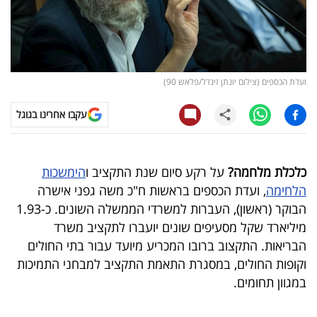
קריפטו
ויראלי
ועדת הכספים (צילום יונתן זינדל/פלאש 90)
טלוויזיה
עקבו אחרינו בגוגל
עסקי
ספורט
כלכלת מלחמה?
על רקע סיום שנת התקציב ו
הימשכות
קריירה
הלחימה
, ועדת הכספים בראשות ח"כ משה גפני אישרה
ולימודים
הבוקר (ראשון), העברות למשרדי הממשלה השונים. כ-1.93
מיליארד שקל מסעיפים שונים יועברו לתקציב משרד
מינויים
הבריאות. התקצוב ברובו המכריע מיועד עבור בתי החולים
וקופות החולים, במסגרת התאמת התקציב למבחני התמיכות
רייטינג
במגוון תחומים.
רכב