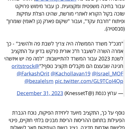
עבור בחינה משפטית ומקצועית. כן עבור מימוש פרויקט
שזכה בקול הקורא לאתרי מורשת, שהינו הצלת עתיקות
ופיתוח "חרבת עקד", ועבור "שיקום פארק (גן לאומי) שומרון"
(סבסטיה).
"מנכ"ל משרד הממשלה היה צריך לשבת פה ולהשיב" - כך
אמרה השרה לשעבר ח"כ אורית פרקש בדיון על התקציב
לשנת 2023 עבור המשרד להתיישבות: "למה פה יש איזשהי
חגיגה שבעצם הם מקבלים תקציב נוסף?"
@oritstrock
@FarkashOrit
@Kachollavan19
@Israel_MOF
@bezalelsm
pic.twitter.com/GL9TCoI4Qp
— ערוץ כנסת (@KnessetT)
December 31, 2023
נוסף על כך, התקציב מיועד ליחידת הפיקוח, נוכח הגברת
הפעילות בתחום ההריסות הריסת מבנים בלתי חוקיים, פינוי
פלישות ואדמות מדינה. נציג רשות העתיקות תאר לשאלות