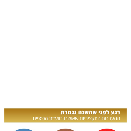
בריאות
תרבות
ופנאי
תיירות
TOP-
5
המילון
הכלכלי
פודקאסט
40
UNDER