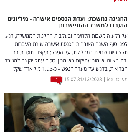
נדל"ן
החגיגה נמשכת: ועדת הכספים אישרה - מיליונים
דיגיטל
הועברו למשרד ההתיישבות
וטק
על רקע הימשכות הלחימה ובעקבות החלטת הממשלה, רגע
לפני סוף השנה האזרחית הכנסת אישרה שורת העברות
שיווק
תקציביות שנויות במחלוקת. על הפרק: תקצוב תוכנית בר
ופרסום
ובת מצווה ושימור עתיקות בשומרון. סכום עתק יוקצה למשרד
הבריאות, בדגש על מערך הנפש - כ-1.93 מיליארד שקל
משפט
מערכת ice
|
31/12/2023
15:07
1
מדדים
ומחקרים
דעות
רכילות
עסקית