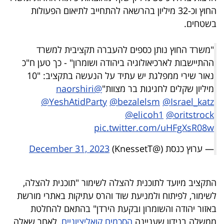
פרסמו
החוץ וכ-32 מיליון בהרשאה להתחייב לתיאום הפעולות
באייס
בשטחים.
עקבו
"משרד החוץ נותן כספים להעברה תקציבית למשרד
אחרינו:
ההתיישבות לארכיאולוגיה ביהודה ושומרון" - כך טען ח"כ
נאור שירי ממפלגת יש עתיד על הנעשה בתקציב: "10
מיליון שקלים לחגיגות בר מצוות"
@naorshiri
@YeshAtidParty
@bezalelsm
@Israel_katz
@elicoh1
@oritstrock
pic.twitter.com/uHFgXsR08w
— ערוץ כנסת (@KnessetT)
December 31, 2023
התקציב מיועד לתוכנית להצלה לשימור "תוכנית להצלה,
לשימור, לפיתוח ולמניעת שוד והרס עתיקות באתרי מורשת
באזור יהודה והשומרון ובקעת הירדן" בהתאם להחלטת
ממשלה בנידון שעניינה
הסכמים קואליציוניים
, לאחר שאלה