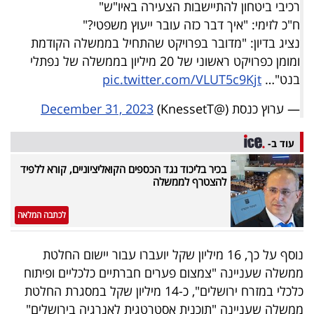
רכיבי ביטחון להתיישבות הצעירה באיו"ש"
ח"כ לזימי: "איך דבר כזה עובר ייעוץ משפטי?"
נציג בדיון: "מדובר בפרויקט שהתחיל בממשלה הקודמת
ומומן כפרויקט ראשוני של 20 מיליון בממשלה של נפתלי
בנט"…
pic.twitter.com/VLUT5c9Kjt
— ערוץ כנסת (@KnessetT)
December 31, 2023
עוד ב-
בכיר בליכוד נגד הכספים הקואליציוניים, קורא ללפיד
להצטרף לממשלה
לכתבה המלאה
נוסף על כך, 16 מיליון שקל יועברו עבור יישום החלטת
ממשלה שעניינה "צמצום פערים חברתיים כלכליים ופיתוח
כלכלי במזרח ירושלים", כ-14 מיליון שקל במסגרת החלטת
ממשלה שעניינה "תוכנית אסטרטגית לאנרגיה בירושלים"