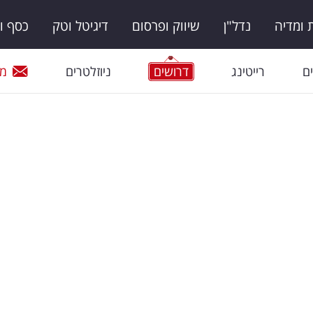
ומדיה
נדל"ן
שיווק ופרסום
דיגיטל וטק
כסף ו
ם
רייטינג
דרושים
ניוזלטרים
מי