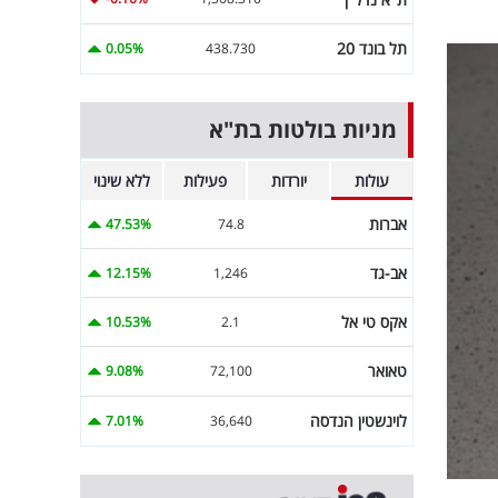
תל בונד 20
0.05%
438.730
מניות בולטות בת"א
עולות
יורדות
פעילות
ללא שינוי
אברות
47.53%
74.8
אב-גד
12.15%
1,246
אקס טי אל
10.53%
2.1
טאואר
9.08%
72,100
לוינשטין הנדסה
7.01%
36,640