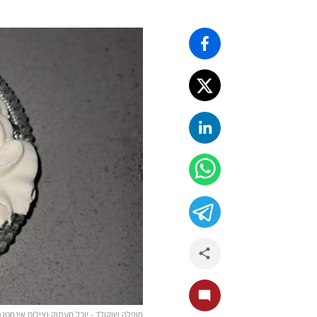
סופלה שוקולד - יובל מעתוק (צילום אינסטגרם/ @maatook