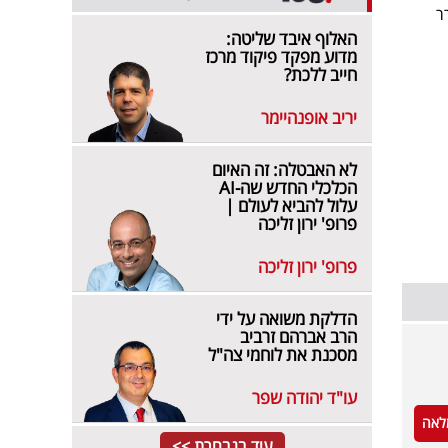
ר
האלוף איבד שליטה:
מדוע מפקד פיקוד מרכז
חייב ללכת?
יריב אופנהיימר
לא האבטלה: זה האיום
הכלכלי החדש שה-AI
עלול להביא לעולם |
פרופ' ירון זליכה
פרופ' ירון זליכה
הדלקת משואה על ידי
הרב אברהם זרביב
מסכנת את לוחמי צה"ל
עו"ד יהודה שפר
לאה
עוד בנבחרת >>