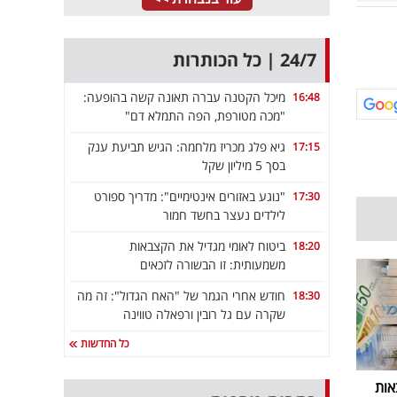
24/7 | כל הכותרות
מיכל הקטנה עברה תאונה קשה בהופעה:
16:48
"מכה מטורפת, הפה התמלא דם"
גיא פלג מכריז מלחמה: הגיש תביעת ענק
17:15
בסך 5 מיליון שקל
"נוגע באזורים אינטימיים": מדריך ספורט
17:30
לילדים נעצר בחשד חמור
ביטוח לאומי מגדיל את הקצבאות
18:20
משמעותית: זו הבשורה לזכאים
חודש אחרי הגמר של "האח הגדול": זה מה
18:30
שקרה עם גל רובין ורפאלה טווינה
כל החדשות
אות