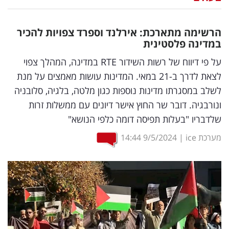
נדל"ן
הרשימה מתארכת: אירלנד וספרד צפויות להכיר
דיגיטל
במדינה פלסטינית
וטק
על פי דיווח של רשות השידור RTE במדינה, המהלך צפוי
לצאת לדרך ב-21 במאי. המדינות עושות מאמצים על מנת
שיווק
לשלב במסגרתו מדינות נוספות כגון מלטה, בלגיה, סלובניה
ופרסום
ונורבגיה. דובר שר החוץ אישר דיונים עם ממשלות זרות
שלדבריו "בעלות תפיסה דומה כלפי הנושא"
משפט
מערכת ice
|
9/5/2024
14:44
מדדים
ומחקרים
דעות
רכילות
עסקית