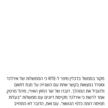
בריאות
תרבות
ופנאי
תיירות
TOP-
5
המילון
הכלכלי
מקור בממשל בדבלין סיפר ל-RTE כי הממשלות של אירלנד
וספרד נמצאות בקשר אחת עם השנייה על מנת לתאם
פודקאסט
ולהוביל את המהלך. דוברו של שר החוץ האירי, מיהל מרטין,
אמר לרשת כי אירלנד מקיימת דיונים עם ממשלות "בעלות
40
תפיסה דומה כלפי הנושא". עם זאת, הדובר לא התחייב
UNDER