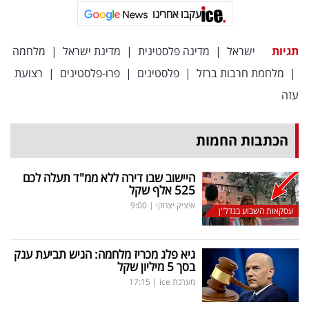
פרסמו
עקבו אחרינו
באייס
תגיות
ישראל
|
מדינה פלסטינית
|
מדינת ישראל
|
מלחמה
עקבו
|
מלחמת חרבות ברזל
|
פלסטינים
|
פרו-פלסטינים
|
רצועת
אחרינו:
עזה
הכתבות החמות
היישוב שבו דירה ללא ממ"ד תעלה לכם
525 אלף שקל
איציק יצחקי
|
9:00
עסקאות השבוע בנדל"ן
גיא פלג מכריז מלחמה: הגיש תביעת ענק
בסך 5 מיליון שקל
מערכת ice
|
17:15