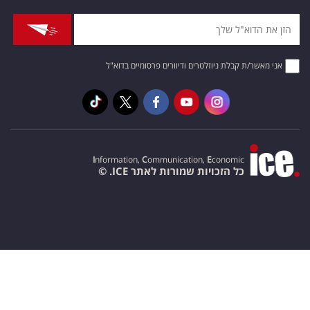
אני מאשר/ת קבלת ניוזלטרים ודיוורים פרסומיים בדוא"ל
I
nformation,
C
ommunication,
E
conomic
כל הזכויות שמורות לאתר ICE. ©