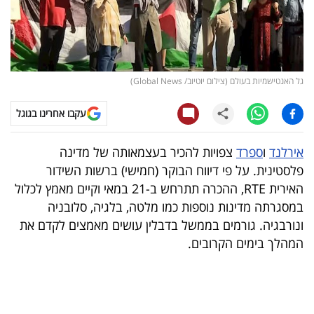
קריפטו
ויראלי
גל האנטישמיות בעולם (צילום יוטיוב/ Global News)
טלוויזיה
עקבו אחרינו בגוגל
עסקי
ספורט
אירלנד
ו
ספרד
צפויות להכיר בעצמאותה של מדינה
פלסטינית. על פי דיווח הבוקר (חמישי) ברשות השידור
קריירה
האירית RTE, ההכרה תתרחש ב-21 במאי וקיים מאמץ לכלול
ולימודים
במסגרתה מדינות נוספות כמו מלטה, בלגיה, סלובניה
ונורבגיה. גורמים בממשל בדבלין עושים מאמצים לקדם את
מינויים
המהלך בימים הקרובים.
רייטינג
רכב