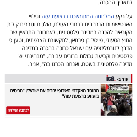
לתאריך ההכרה.
40
על רקע
המלחמה המתמשכת ברצועת עזה
וגילויי
האנטישמיות הנרחבים ברחבי העולם, הולכים וגוברים קולות
שיתופי
הקוראים להכרה במדינה פלסטינית. לאחרונה התראיין שר
פעולה
החוץ הסעודי, פייסל בן פרחאן, לתקשורת הצרפתית, וטען כי
הדרך לנורמליזציה עם ישראל כרוכה בהכרה במדינה
פלסטינית וקביעת גבולות ברורים עבורה. "מבחינתי יש
מדינה פלסטינית בשטח, ואנחנו הכרנו בה", אמר.
דרושים
עוד ב-
ניוזלטרים
המוסד האקדמי האירופי יחרים את ישראל? "מביטים
בזעזוע ברצועת עזה"
מייל
לכתבה המלאה
אדום