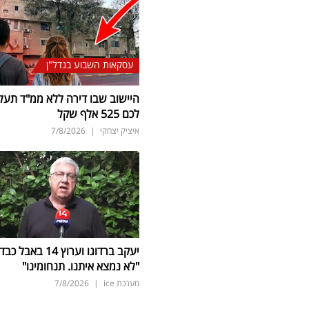
עסקאות השבוע בנדל"ן
היישוב שבו דירה ללא ממ"ד תעל
לכם 525 אלף שקל
איציק יצחקי
|
7/8/2026
יעקב ברדוגו וערוץ 14 באבל כב
"לא נמצא איתנו. תנחומינו"
מערכת ice
|
7/8/2026