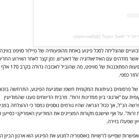
‎‏ (@‏‎taylorswift‎‏)
עיים שהצליחה לסכל פיגוע באחת מהופעותיה של טיילור סויפט בווינה.
אשר מזדהים עם האידיאולוגיה של דאע"ש. זמן קצר לאחר האירוע החריג
הוחלט לבטל את כל שלושת ההופעות המתוכננות של סוויפט, מה שהוביל לאכזבה גדולה בקרב 170 אלף
זר כספי.
של פרסומים בעיתונות המקומית חשפו שמניעת הפיגוע, התרחשה בזכות
 עם "ארגוני ביון ממדינות זרות". מרבית הדיווחים טענו שהמודיעין
רשה הנ"ל, אך ככול הנראה שהיו גורמים נוספים נמסר כי ההצלחה במני
ות זרות". על אף שישנם מקורות המציינים את המודיעין האמריקני כסייען ה
ון שפעלו בזירה.
רות שסייעו לרשויות באוסטריה למנוע את הפיגוע הוא ארגון הביון ה