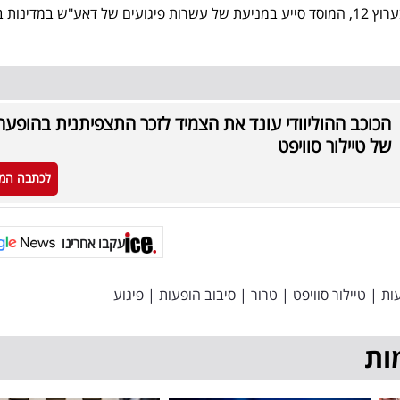
המוסד. על פי נתונים שפורסמו בערוץ 12, המוסד סייע במניעת של עשרות פיגועים של דאע"ש במדינו
הכוכב ההוליוודי עונד את הצמיד לזכר התצפיתנית בהופעה
של טיילור סוויפט
לכתבה המ
עקבו אחרינו
ות
|
טיילור סוויפט
|
טרור
|
סיבוב הופעות
|
פיגוע
ות