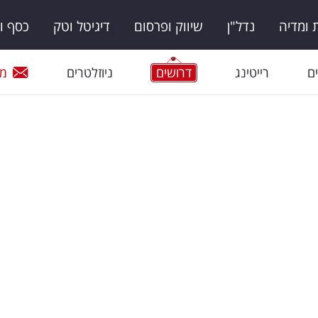
ומדיה
נדל"ן
שיווק ופרסום
דיגיטל וטק
כסף ו
ם
רייטינג
דרושים
ניוזלטרים
מי