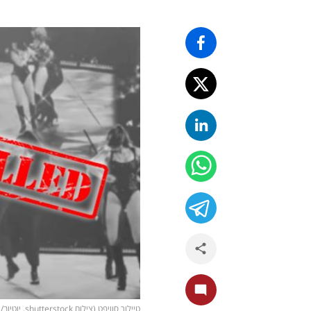
טיילור סוויפט (צילום shutterstock, יוטיוב/ Taylor Swift)