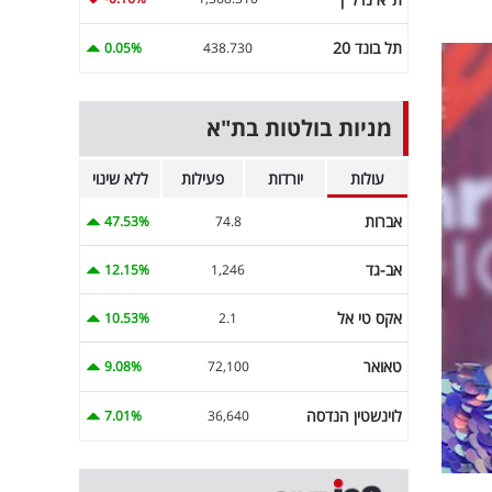
תל בונד 20
0.05%
438.730
מניות בולטות בת"א
עולות
יורדות
פעילות
ללא שינוי
אברות
47.53%
74.8
אב-גד
12.15%
1,246
אקס טי אל
10.53%
2.1
טאואר
9.08%
72,100
לוינשטין הנדסה
7.01%
36,640