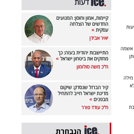
דעות
קיימות, אמון וחוסן: המנועים
החדשים של הצלחה
עות
עסקית
יאיר אבידן
 אשמה
התיישבות יהודית בעזה: כך
תן
מחזקים את ביטחון ישראל
ח"כ משה סולומון
מילה
א
קיר הברזל שנסדק: שיקום
מדינת ישראל חייב להתחיל
מבפנים
בת
ח"כ עודד פורר
הנבחרת