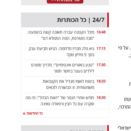
24/7 | כל הכותרות
מיכל הקטנה עברה תאונה קשה בהופעה:
16:48
"מכה מטורפת, הפה התמלא דם"
 על פי
גיא פלג מכריז מלחמה: הגיש תביעת ענק
17:15
בסך 5 מיליון שקל
,
"נוגע באזורים אינטימיים": מדריך ספורט
17:30
לילדים נעצר בחשד חמור
ביטוח לאומי מגדיל את הקצבאות
18:20
משמעותית: זו הבשורה לזכאים
חודש אחרי הגמר של "האח הגדול": זה מה
18:30
עתו
שקרה עם גל רובין ורפאלה טווינה
מרכזי,
כל החדשות
ישראלי