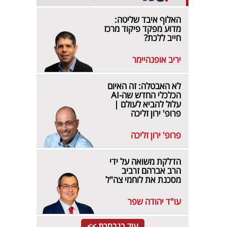
האלוף איבד שליטה:
מדוע מפקד פיקוד מרכז
חייב ללכת?
יריב אופנהיימר
לא האבטלה: זה האיום
הכלכלי החדש שה-AI
עלול להביא לעולם |
פרופ' ירון זליכה
פרופ' ירון זליכה
הדלקת משואה על ידי
הרב אברהם זרביב
מסכנת את לוחמי צה"ל
עו"ד יהודה שפר
עוד בנבחרת >>