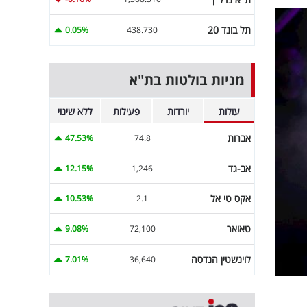
תל בונד 20
0.05%
438.730
מניות בולטות בת"א
עולות
יורדות
פעילות
ללא שינוי
אברות
47.53%
74.8
אב-גד
12.15%
1,246
אקס טי אל
10.53%
2.1
טאואר
9.08%
72,100
לוינשטין הנדסה
7.01%
36,640