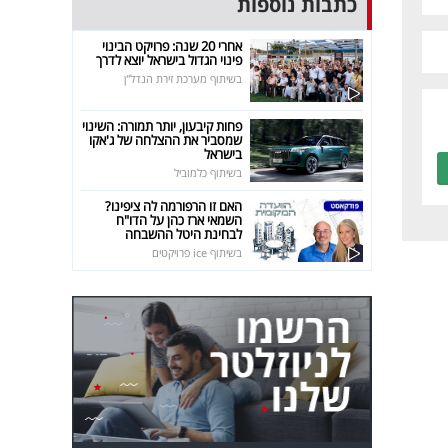
כתבות נוספות
אחרי 20 שנה: פרויקט הבינוי
פינוי הגדול בישראל יוצא לדרך
בשיתוף מערכת זירת הנדל"ן
פחות קיבעון, יותר תמורה: השינוי
שמסביר את ההצלחה של ג'אקו
בישראל
בשיתוף כלמוביל
האם זו הרפורמה לה ציפינו?
השמאי ארז כהן על הדו"ח
לבחינת היטל ההשבחה
בשיתוף ice פרויקטים