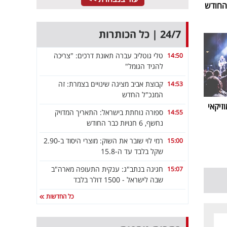
24/7 | כל הכותרות
טלי גוטליב עברה תאונת דרכים: "צריכה
14:50
להגיד הגומל"
קבוצת אביב מציגה שינויים בצמרת: זה
14:53
המנכ"ל החדש
זיקאי
ספורה נוחתת בישראל: התאריך המדויק
14:55
נחשף, 6 חנויות כבר החודש
רמי לוי שובר את השוק: מוצרי היסוד ב-2.90
15:00
שקל בלבד עד ה-15.8
חגיגה בנתב"ג: ענקית התעופה מארה"ב
15:07
שבה לישראל - 1500 דולר בלבד
כל החדשות