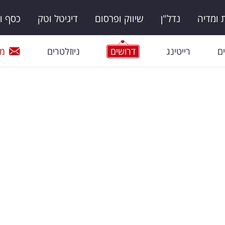
ומדיה
נדל"ן
שיווק ופרסום
דיגיטל וטק
כסף ו
ם
רייטינג
דרושים
ניוזלטרים
מי