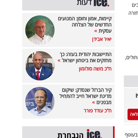
דעות
בים
חזרה
קיימות, אמון וחוסן: המנועים
החדשים של הצלחה
עסקית
יאיר אבידן
התיישבות יהודית בעזה: כך
חולים,
מחזקים את ביטחון ישראל
ח"כ משה סולומון
קיר הברזל שנסדק: שיקום
מדינת ישראל חייב להתחיל
מבפנים
ח"כ עודד פורר
לאה
הנבחרת
 בעוטף