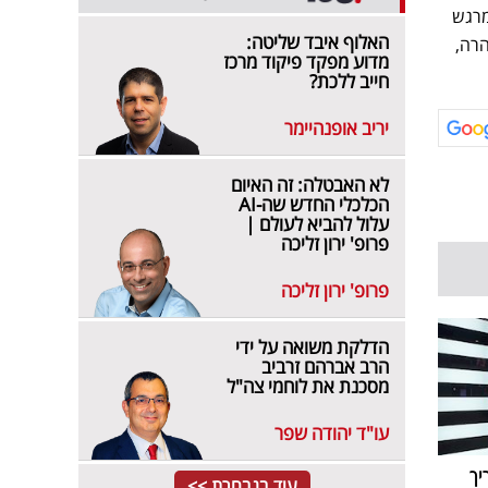
ת שירו המרגש
האלוף איבד שליטה:
הרה,
מדוע מפקד פיקוד מרכז
חייב ללכת?
יריב אופנהיימר
לא האבטלה: זה האיום
הכלכלי החדש שה-AI
עלול להביא לעולם |
פרופ' ירון זליכה
פרופ' ירון זליכה
הדלקת משואה על ידי
הרב אברהם זרביב
מסכנת את לוחמי צה"ל
עו"ד יהודה שפר
יך
עוד בנבחרת >>