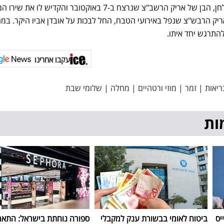
עזה. במלך ההופעה, שבת פנה לחן, הבן של אריק הרשב"צ שנרצח ב-7 באוקטובר והקדיש לו א
אריק הרבש"צ שנפל באירועי הטבח, החל לבכות על אובדן אביו היקר. במ
להתרגש יחד איתו.
עקבו אחרינו
ריאות
|
זמר
|
מוזי ורטהיים
|
מחלה
|
שלומי שבת
ות
יס
ביטוח לאומי בבשורת ענק למקבלי
ספורה נוחתת בישראל: התאר