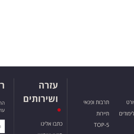
עזרה
רו
ושירותים
ורט
תרבות ופנאי
הרש
עול
לימודים
תיירות
כתבו אלינו
TOP-5