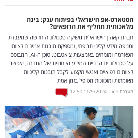
נדל"ן
הסטארט-אפ הישראלי בפיתוח ענק: בינה
דיגיטל
מלאכותית תחליף את הרופאים?
וטק
חברת קאהון הישראלית משיקה טכנולוגיה חדשה שמעבדת
וממפה מידע קליני תרופתי, ומספקת תובנות אמינות לצוותי
שיווק
הפארמה ומומחים באמצעות צ'אטבוט. סוכן ה-AI, המבוסס
ופרסום
על טכנולוגיית הבניית המידע הייחודית של החברה, יאפשר
לצוותים רפואיים ואנשי מקצוע לקבל תובנות קליניות
משפט
מאומתות ומוכוונות מטופל בזמן אמת
מדדים
מערכת ice
|
11/9/2024
12:50
ומחקרים
דעות
רכילות
עסקית