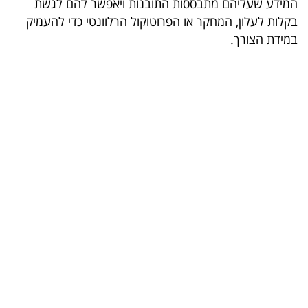
המידע שעליהם מתבססות התובנות ויאפשר להם לגשת
בריאות
בקלות לעלון, המחקר או הפרוטוקול הרלוונטי כדי להעמיק
במידת הצורך.
תרבות
ופנאי
תיירות
TOP-
5
המילון
הכלכלי
פודקאסט
40
UNDER