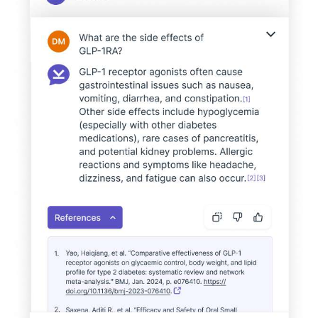
פרסמו
באייס
עקבו
אחרינו: