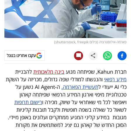
קריפטו
ויראלי
טלוויזיה
פארמה-אילוסטרציה (צילום shutterstock, freepik)
עסקי
עקבו אחרינו בגוגל
ספורט
חברת Kahun, שפיתחה מנוע
בינה מלאכותית
להבניית
קריירה
מידע רפואי
והנגשתו למודלי שפה גדולים, מכריזה על השקת
ולימודים
כלי AI ייעודי ל
תעשיית הפארמה.
ה-AI Agent נשען על
טכנולוגיית מיפוי וארגון המידע הרפואי שפיתחה קאהון
מינויים
ויאפשר לכל מי שאחראי על שיווק, מכירה ו
רישום תרופות
לשאול כל שאלה בשפה חופשית ולקבל תובנות קליניות
רייטינג
מגובות במידע קליני המגיע ממחקרים ועלונים באופן מיידי.
הסוכן החדש של קאהון גם יציג למשתמשים את מקורות
רכב