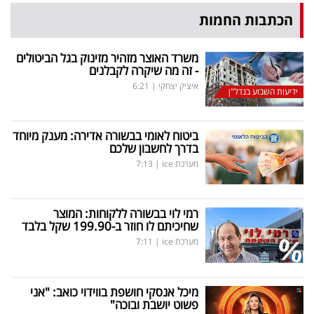
הכתבות החמות
משרד האוצר מזהיר מזינוק בגל הביטולים
- זה מה שיקרה לקבלנים
איציק יצחקי
|
6:21
ידיעות השבוע בנדל"ן
ביטוח לאומי בבשורה אדירה: מענק מיוחד
בדרך לחשבון שלכם
מערכת ice
|
7:13
רמי לוי בבשורה ללקוחות: המוצר
שחיכיתם לו חוזר ב-199.90 שקל בלבד
מערכת ice
|
7:11
מיכל אנסקי חושפת בווידוי כואב: "אני
פשוט יושבת ובוכה"