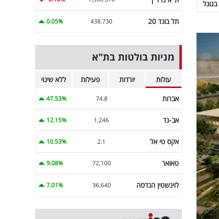
בגוגל
תל בונד 20
0.05%
438.730
מניות בולטות בת"א
עולות
יורדות
פעילות
ללא שינוי
אברות
47.53%
74.8
אב-גד
12.15%
1,246
אקס טי אל
10.53%
2.1
טאואר
9.08%
72,100
לוינשטין הנדסה
7.01%
36,640