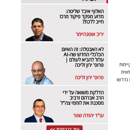
האלוף איבד שליטה:
מדוע מפקד פיקוד מרכז
חייב ללכת?
יריב אופנהיימר
לא האבטלה: זה האיום
הכלכלי החדש שה-AI
עלול להביא לעולם |
יימות
פרופ' ירון זליכה
ווית
פרופ' ירון זליכה
 נדרשו
הדלקת משואה על ידי
הרב אברהם זרביב
מסכנת את לוחמי צה"ל
עו"ד יהודה שפר
עוד בנבחרת >>