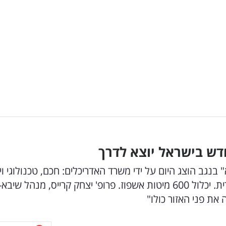
נגב הוצג היום על ידי משרד האדריכלים: חכם, טכנולוגי וי
עם גן בוטני, פארק ונגישות מרבית לתחבורה ציבורית. יכלול 600 מיטות אשפוז. פרופ' יצחק קרייס, מנהל 
את פני האזור כולו"