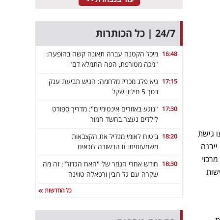
24/7 | כל הכותרות
מיכל הקטנה עברה תאונה קשה בהופעה:
16:48
"מכה מטורפת, הפה התמלא דם"
גיא פלג מכריז מלחמה: הגיש תביעת ענק
17:15
בסך 5 מיליון שקל
"נוגע באזורים אינטימיים": מדריך ספורט
17:30
לילדים נעצר בחשד חמור
ו גישת
ביטוח לאומי מגדיל את הקצבאות
18:20
ייבנה
משמעותית: זו הבשורה לזכאים
מרכזי
חודש אחרי הגמר של "האח הגדול": זה מה
18:30
ישות
שקרה עם גל רובין ורפאלה טווינה
כל החדשות