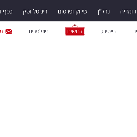
ומדיה
נדל"ן
שיווק ופרסום
דיגיטל וטק
כסף ו
ם
רייטינג
דרושים
ניוזלטרים
מי