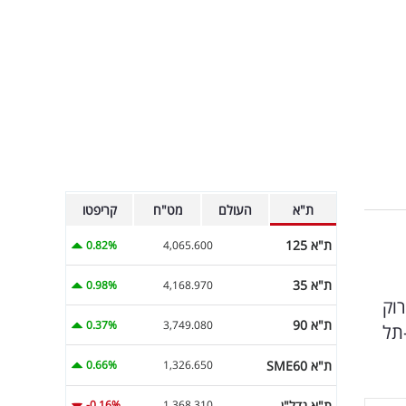
ת"א
העולם
מט"ח
קריפטו
ת"א 125
0.82%
4,065.600
ת"א 35
0.98%
4,168.970
רוק
ת"א 90
0.37%
3,749.080
שיבא-תל
ת"א SME60
0.66%
1,326.650
ת"א נדל"ן
-0.16%
1,368.310