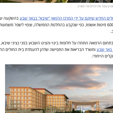
יין עופר אדריכלים וטיי פארו)
לים החדש שיוקם על ידי המרכז הרפואי "שיבא" בבאר שבע
בהשקעה ש
כ-300 מיליון שקל, אשר יכלול כ-600 מיטות אשפוז, כפי שנקבע בהחלטת הממשלה, וצפוי לשפר משמ
.
תחום הרפואה התחרו על חלופות בינוי והציגו השבוע בפני נציגי שיבא, 
 באר שבע
ומשרד הבריאות את התפישה שלהן להעמדת בית החולים הח
ים הייחודי.