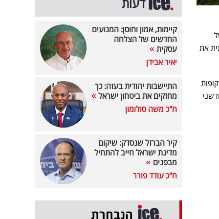
דעות
קיימות, אמון וחוסן: המנועים
ל
החדשים של הצלחה
עותית את
עסקית
יאיר אבידן
קופות
התיישבות יהודית בעזה: כך
דשני
מחזקים את ביטחון ישראל
ח"כ משה סולומון
קיר הברזל שנסדק: שיקום
מדינת ישראל חייב להתחיל
מבפנים
ח"כ עודד פורר
הנבחרת