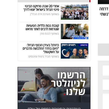
אחרי 20 שנה: פרויקט הבינוי
 דרמה
פינוי הגדול בישראל יוצא לדרך
רגשתי
בשיתוף מערכת זירת הנדל"ן
קצבת נכות כללית: הטעויות
שגורמות לרבים לוותר מראש
בשיתוף לבנת פורן
כדורגל בעידן הכסף הגדול:
"היום בחדר ההלבשה מדברים
על השקעות"
בשיתוף מגדל ביטוח ופיננסים
העידכונים והסיפורים החמים של עולם