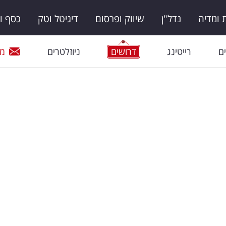
ומדיה
נדל"ן
שיווק ופרסום
דיגיטל וטק
כסף ו
ם
רייטינג
דרושים
ניוזלטרים
מי