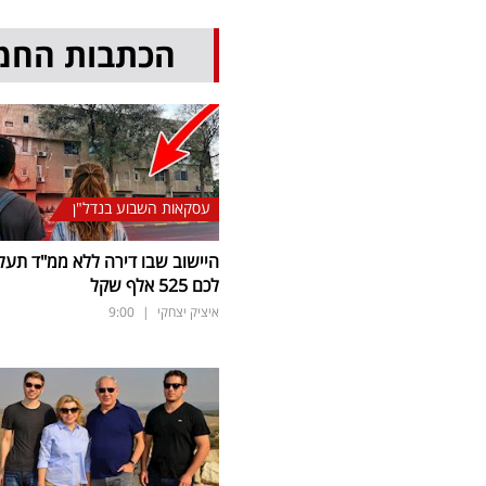
הכתבות החמ
עסקאות השבוע בנדל"ן
היישוב שבו דירה ללא ממ"ד תעל
לכם 525 אלף שקל
איציק יצחקי
|
9:00