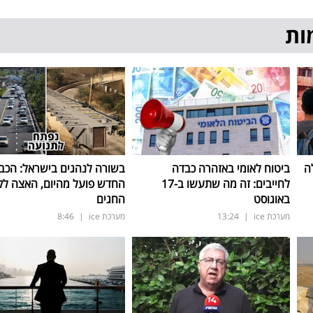
ות
ה
ביטוח לאומי באזהרה כבדה
בשורה לנהגים בישראל: הכב
לחייבים: זה מה שתעשו ב-17
החדש פועל מהיום, האצה ל
באוגוסט
החגים
מערכת ice
|
13:24
מערכת ice
|
8:46