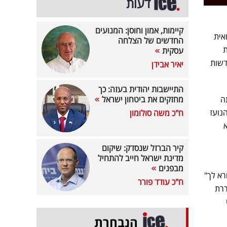
דעות
קיימות, אמון וחוסן: המנועים
ואית
החדשים של הצלחה
ת
עסקית
דשות
יאיר אבידן
התיישבות יהודית בעזה: כך
ה
מחזקים את ביטחון ישראל
נועז
ח"כ משה סולומון
קיר הברזל שנסדק: שיקום
מדינת ישראל חייב להתחיל
מבפנים
רא לך"
ח"כ עודד פורר
רת
הנבחרת