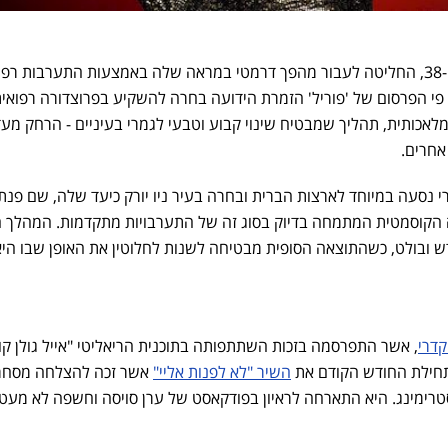
, הזמרת האהובה בן ה-38, החליטה לעבור מהפך דרמטי במראה שלה באמצעות התערבות רפ
ל פי הפרסום של 'פוריל' הזמרת הידועה בחרה להשקיע בפרוצדורה רפואי
אכותית, תהליך שמבטיח שינוי קבוע וטבעי לגמרי בעיניים - הרחק מע
אחרים.
נסעה במיוחד לארצות הברית ובחרה בעיר ניו יורק כיעד שלה, שם פנת
 הקוסמטית המתמחה בדיוק בסוג זה של התערבויות מתקדמות. המהלך ה
 ובולט, כשהתוצאה הסופית מבטיחה לשנות לחלוטין את האופן שבו היא
קדרי
, אשר התפרסמה בזכות השתתפותה בתוכנית הריאליטי "אייל גולן קו
בתחילת החודש הקודם את
השיר "לא לפנות אליי"
אשר זכה להצלחה מסחר
רימינג. היא התארחה לראיון בפודקאסט של ערן סויסה וחשפה לא מעט