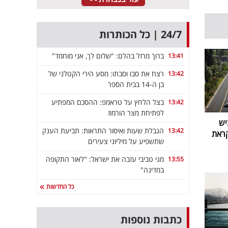
24/7 | כל הכותרות
ברוך מרזל בהלם: "שלום לך, אני מוחמד"
13:41
רצח את סבו וסבתו: מסע הירי הקטלני של
13:42
בן ה-14 בבית הספר
בצל הלחץ על טראמפ: ההסכם המפתיע
13:42
לפתיחת מצר הורמוז
יש
הגבלת שעות ואיסור התראות: תביעת הענק
13:42
קראת
שתשפיע על מיליוני צעירים
מגי טביבי עזבה את ישראל: "לאור התקופה
13:55
במדינה"
כל החדשות
כתבות נוספות