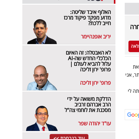
האלוף איבד שליטה:
מדוע מפקד פיקוד מרכז
חייב ללכת?
חרה
יריב אופנהיימר
לאה
לא האבטלה: זה האיום
הכלכלי החדש שה-AI
עלול להביא לעולם |
את
פרופ' ירון זליכה
ר, אני
פרופ' ירון זליכה
תה לי
הדלקת משואה על ידי
הרב אברהם זרביב
מסכנת את לוחמי צה"ל
עו"ד יהודה שפר
עוד בנבחרת >>