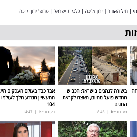
י
|
חיל האוויר
|
ירון זליכה
|
כלכלת ישראל
|
פרופ' ירון זליכה
ות
חה
בשורה לנהגים בישראל: הכביש
אבל כבד בעולם העסקים היש
החדש פועל מהיום, האצה לקראת
התעשיין הנודע הלך לעולמו ב
החגים
104
מערכת ice
|
8:46
מערכת ice
|
14:47