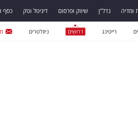
ומדיה
נדל"ן
שיווק ופרסום
דיגיטל וטק
כסף ו
ם
רייטינג
דרושים
ניוזלטרים
מי