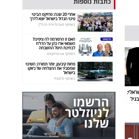
כתבות נוספות
אחרי 20 שנה: פרויקט הבינוי
פינוי הגדול בישראל יוצא לדרך
בשיתוף מערכת זירת הנדל"ן
האם זו הרפורמה לה ציפינו?
השמאי ארז כהן על הדו"ח
לבחינת היטל ההשבחה
בשיתוף ice פרויקטים
פחות קיבעון, יותר תמורה: השינוי
שמסביר את ההצלחה של ג'אקו
בישראל
בשיתוף כלמוביל
ראלי:
גיל