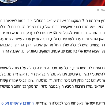
במשך הרבה מאוד שנים ועד לפרוץ מלחמת ה-7 באוקטובר צעדה ישראל במסלול יציב ובטוח לשיפור דיר
יכון שעומדת בפני משקיעים זרים. אולם, גם בשנים הכי טובות לכלכלה
הישראלית וגם כאשר צנח נטל החוב הממשלתי בתוצר לשפל של 60 אחוזים בלבד (בעודו ממריא במדינו
מאזן התשלומים עבר לעודפים גדולים, נותרה עדיין עננה עצומה שמנעה
 העצומים שיש לכלכלה שלנו החל מההון האנושי, דרך החריצות הגבוה
ל היצוא הישראלי בין מוצרים, ענפים ושווקים גיאוגרפיים. העננה הזו הי
ו ואמרו לנו מפורשות, כי כל עוד מכריזה מדינה גדולה על רצונה להשמיד
שיג כלי נשק גרעיניים, אנו לא נוכל לקבל את דירוג האשראי המגיע לנו
לים אחרות, את דירוג ה-AA שהגיע לנו כבר מזמן אנו נזכה לראות רק מלמטה. שימו לב כי עמדה קשוח
 ישראל עמדו רזרבות מטבע חוץ בגובה גדול יותר מסך כל החוב הממשלת
מדינת ישראל ולא פחות מכך לכלכלה הישראלית.
החורבן שהשיתו מטוסי 