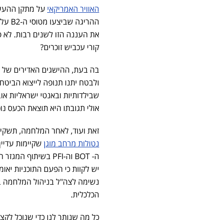
האוויר האמריקאי
על מתקן ההעשרה
ההריג
את העננה הזו לשנים רבות. לא פ
קורי עכביש זוכרים?
בה בעת, ההישגים האדירים של צ
ולבטח יתנו תנופה לייצוא הביטח
שבילדותיות ובאנטי ישראליות אוב
אולי תגובתו היא תוצאת הכעס נו
זאת ועוד, לאחר המלחמה, תשקיע
נטולות מרחב מוגן
שקיימות עדיין
ה- BOT וה-PFI בשי
יש לקוות כי הפעם התוכניות יאו
נשימה לצה"ל בניהול המלחמה בכ
הכלכלית.
כל מה שנותר לנו כדי שנוכל לקצו