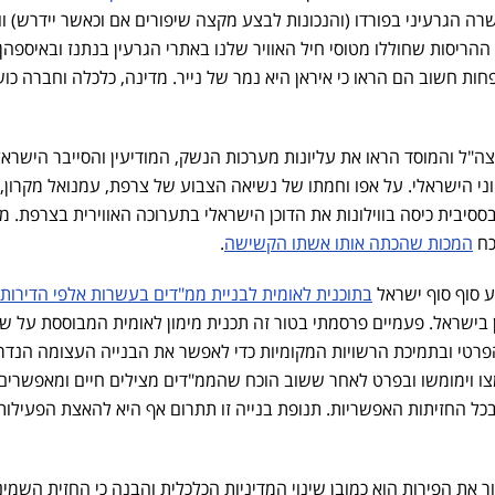
 הגרעיני בפורדו (והנכונות לבצע מקצה שיפורים אם וכאשר יידרש) ווי
ה שביצעו מטוסי ה-B2 על ההריסות שחוללו מטוסי חיל האוויר שלנו באתרי הגרעין בנתנז ובאיספה
חות חשוב הם הראו כי איראן היא נמר של נייר. מדינה, כלכלה וחברה כוש
ה"ל והמוסד הראו את עליונות מערכות הנשק, המודיעין והסייבר הישראל
וני הישראלי. על אפו וחמתו של נשיאה הצבוע של צרפת, עמנואל מקרון,
ססיבית כיסה בווילונות את הדוכן הישראלי בתערוכה האווירית בצרפת. מי
כח
המכות שהכתה אותו אשתו הקשישה
.
 סוף סוף ישראל
בתוכנית לאומית לבניית ממ"דים בעשרות אלפי הדירות
 בישראל. פעמיים פרסמתי בטור זה תכנית מימון לאומית המבוססת על ש
תוף המגזר הפרטי ובתמיכת הרשויות המקומיות כדי לאפשר את הבנייה העצומה הנד
מצו וימומשו ובפרט לאחר ששוב הוכח שהממ"דים מצילים חיים ומאפשרים
ל החזיתות האפשריות. תנופת בנייה זו תתרום אף היא להאצת הפעילות
ר את הפירות הוא כמובן שינוי המדיניות הכלכלית והבנה כי החזית השמינ