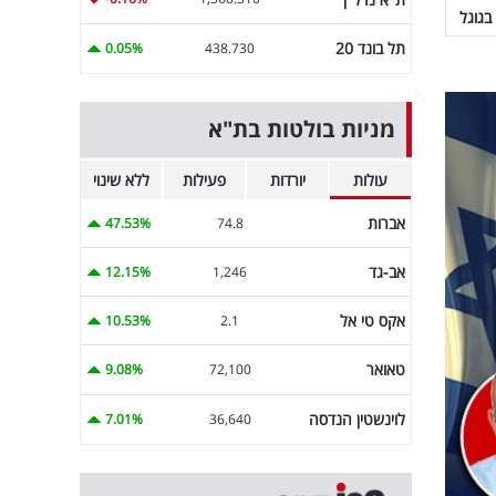
בגוגל
תל בונד 20
0.05%
438.730
מניות בולטות בת"א
עולות
יורדות
פעילות
ללא שינוי
אברות
47.53%
74.8
אב-גד
12.15%
1,246
אקס טי אל
10.53%
2.1
טאואר
9.08%
72,100
לוינשטין הנדסה
7.01%
36,640