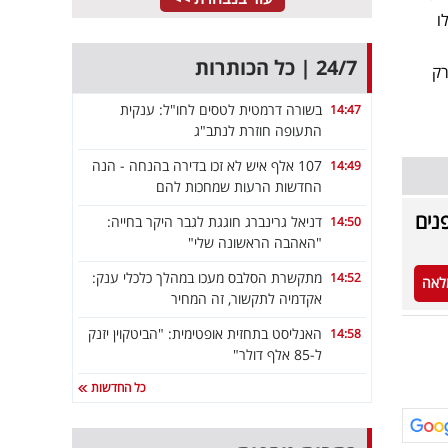
ו
24/7 | כל הכותרות
רק
בשורה דרמטית לטסים לחו"ל: ענקית
14:47
התעופה חוזרת לנתב"ג
107 אלף איש לא זכו בדירה בהנחה - הנה
14:49
החדשות הרעות שמחכות להם
נים
דניאל גרינברג חוגגת לגבר היקר בחייה:
14:50
"האהבה הראשונה שלי"
מתקשרת הסלבס מעכו במהלך כלכלי ענק:
14:52
לאה
אקדמיה לתקשור, זה המחיר
האנליסט בתחזית אופטימית: "הביטקוין יזנק
14:58
ל-85 אלף דולר"
כל החדשות