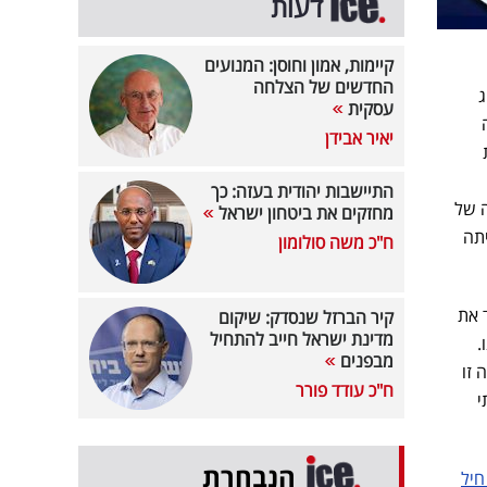
דעות
קיימות, אמון וחוסן: המנועים
החדשים של הצלחה
וג
עסקית
יאיר אבידן
ת
התיישבות יהודית בעזה: כך
ה של
מחזקים את ביטחון ישראל
יתה
ח"כ משה סולומון
 את
קיר הברזל שנסדק: שיקום
מדינת ישראל חייב להתחיל
.
מבפנים
ה זו
ח"כ עודד פורר
י
הנבחרת
חיל