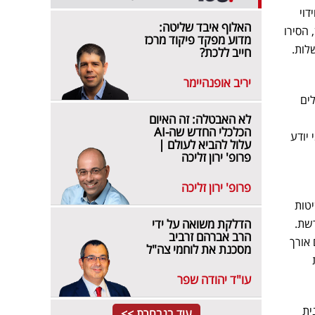
דוי
האלוף איבד שליטה:
ן, הסירו
מדוע מפקד פיקוד מרכז
לות.
חייב ללכת?
יריב אופנהיימר
ים
לא האבטלה: זה האיום
הכלכלי החדש שה-AI
 יודע
עלול להביא לעולם |
פרופ' ירון זליכה
פרופ' ירון זליכה
יטות
רשת.
הדלקת משואה על ידי
הרב אברהם זרביב
 אורך
מסכנת את לוחמי צה"ל
עו"ד יהודה שפר
ית
עוד בנבחרת >>