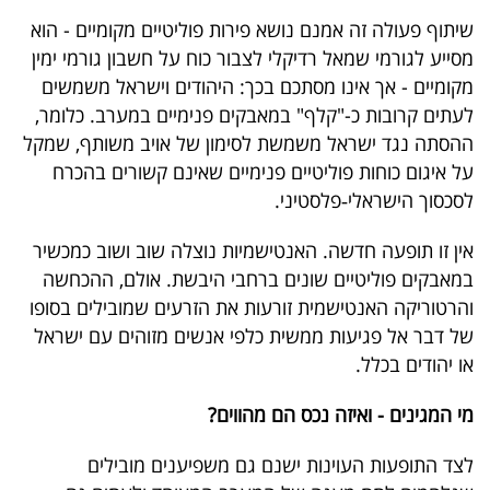
40
שיתוף פעולה זה אמנם נושא פירות פוליטיים מקומיים - הוא
מסייע לגורמי שמאל רדיקלי לצבור כוח על חשבון גורמי ימין
מקומיים - אך אינו מסתכם בכך: היהודים וישראל משמשים
שיתופי
לעתים קרובות כ-"קלף" במאבקים פנימיים במערב. כלומר,
פעולה
ההסתה נגד ישראל משמשת לסימון של אויב משותף, שמקל
על איגום כוחות פוליטיים פנימיים שאינם קשורים בהכרח
לסכסוך הישראלי‑פלסטיני.
דרושים
אין זו תופעה חדשה. האנטישמיות נוצלה שוב ושוב כמכשיר
במאבקים פוליטיים שונים ברחבי היבשת. אולם, ההכחשה
ניוזלטרים
והרטוריקה האנטישמית זורעות את הזרעים שמובילים בסופו
של דבר אל פגיעות ממשית כלפי אנשים מזוהים עם ישראל
או יהודים בכלל.
מייל
אדום
מי המגינים - ואיזה נכס הם מהווים?
לצד התופעות העוינות ישנם גם משפיענים מובילים