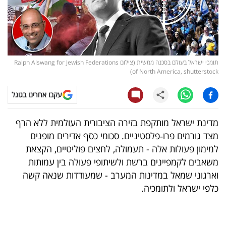
קריפטו
ויראלי
תומכי ישראל בעולם בסכנה ממשית (צילום Ralph Alswang for Jewish Federations
טלוויזיה
of North America, shutterstock)
עסקי
עקבו אחרינו בגוגל
ספורט
מדינת ישראל מותקפת בזירה הציבורית העולמית ללא הרף
קריירה
מצד גורמים פרו‑פלסטיניים. סכומי כסף אדירים מופנים
ולימודים
למימון פעולות אלה - תעמולה, לחצים פוליטיים, הקצאת
משאבים לקמפיינים ברשת ולשיתופי פעולה בין עמותות
מינויים
וארגוני שמאל במדינות המערב - שמעודדות שנאה קשה
כלפי ישראל ולתומכיה.
רייטינג
רכב