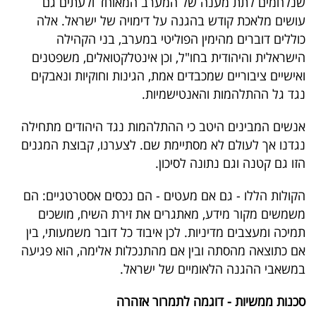
שנלחמים לתת מענה של המערב המאוחד ולעתים גם
פרסמו
עושים מלאכת קודש בהגנה על דימויה של ישראל. אלה
באייס
כוללים דוברים מהימין הפוליטי במערב, בני הקהילה
הישראלית והיהודית בחו"ל, וכן אינטלקטואלים, משפטנים
עקבו
ואישיים ציבוריים שמכבדים אמת, הגינות וחוקיות ונאבקים
אחרינו:
נגד גל ההתלהמות והאנטישמיות.
אנשים המבינים היטב כי ההתלהמות נגד היהודים מתחילה
נגדנו אך לעולם לא מסתיימת שם. לצערנו, קבוצת המגנים
הזו גם קטנה וגם נתונה לסיכון.
הקולות הללו - גם אם מעטים - הם נכסים אסטרטגיים: הם
משמשים מקור מידע, מאתגרים את זירת השיח, מושכים
תמיכה ומעצבים מדיניות. לכן איבוד כל דובר משמעותי, בין
אם כתוצאה מהסתה ובין אם מהתנכלות אלימה, הוא פגיעה
במשאבי ההגנה הלאומיים של ישראל.
סכנות ממשיות - דוגמה לתמרור אזהרה