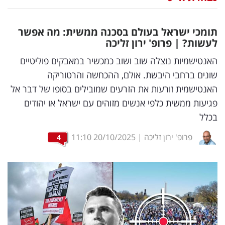
נדל"ן
תומכי ישראל בעולם בסכנה ממשית: מה אפשר
דיגיטל
לעשות? | פרופ' ירון זליכה
וטק
האנטישמיות נוצלה שוב ושוב כמכשיר במאבקים פוליטיים
שונים ברחבי היבשת. אולם, ההכחשה והרטוריקה
שיווק
האנטישמית זורעות את הזרעים שמובילים בסופו של דבר אל
ופרסום
פגיעות ממשית כלפי אנשים מזוהים עם ישראל או יהודים
בכלל
משפט
פרופ' ירון זליכה
|
20/10/2025
11:10
4
מדדים
ומחקרים
דעות
רכילות
עסקית