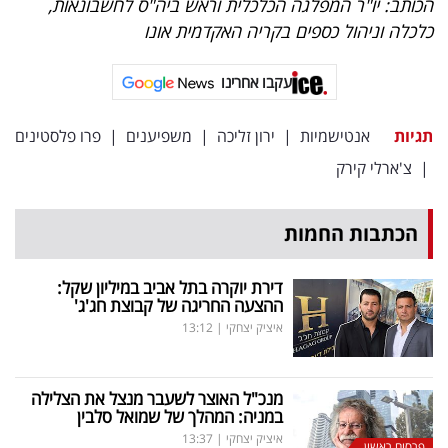
הכותב: יו"ר המפלגה הכלכלית וראש ביה"ס לחשבונאות,
כלכלה וניהול כספים בקריה האקדמית אונו
עקבו אחרינו
תגיות
אנטישמיות
|
ירון זליכה
|
משפיענים
|
פרו פלסטינים
|
צ'ארלי קירק
הכתבות החמות
דירת יוקרה בתל אביב במיליון שקל:
ההצעה החריגה של קבוצת חג'ג'
איציק יצחקי
|
13:12
מנכ"ל האוצר לשעבר מנצל את הצלילה
במניה: המהלך של שמואל סלבין
איציק יצחקי
|
13:37
פרסום ראשון