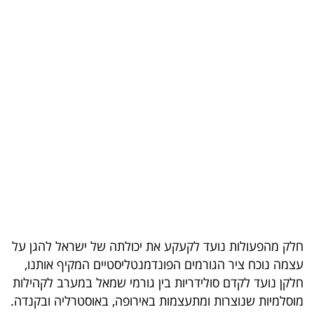
בריאות
תרבות
ופנאי
תיירות
TOP-
5
המילון
הכלכלי
חלק מהפעולות נועד לקעקע את יכולתה של ישראל להגן על
פודקאסט
עצמה נוכח ציר הגורמים הפונדמנטליסטיים המקיף אותנו,
חלקן נועד לקדם סולידריות בין גורמי שמאל במערב לקהילות
40
מוסלמיות שנוצרות ומתעצמות באירופה, באוסטרליה ובקנדה.
UNDER