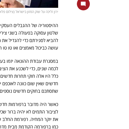
ירון זליכה על שוק המזון בישראל (צילום פלאש 90/ יונתן זינדל, tterstock
ההיסטוריה של ההגבלים העסקי
שלטון עסוקה בפעולה בשני צירי
להביא לסגירתם כדי להגדיל את 
עושה כביכול מאמצים ואו טו טו ה
במסגרת עבודת ההונאה יזמו בעל
לכמה שנים, כדי לשכנע את הציב
כלל היו אלה חוקי תחרות חדשים,
חדשים שאין שום כוונה לאוכפם 
שתסתכם בחוקים חדשים נוספים ש
כאשר היה מדובר ברפורמות חדשו
לציבור התמים לא יהיה ברור שכל
את יוקר המחיה. רפורמת החלב של
כמו ברפורמה הקודמת מבית מדר