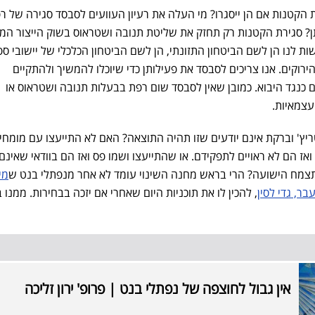
 הקטנות אם הן ייסגרו? מי העלה את רעיון העוועים לסבסד סגירה של ר
? סגירת הקטנות רק תחזק את שליטת תנובה ושטראוס בשוק הייצור המק
ת לנו הן לשם הביטחון התזונתי, הן לשם הביטחון הכלכלי של יישובי ספ
וקים. אנו צריכים לסבסד את פעילותן כדי שיוכלו להמשיך ולהתקיים
 כנגד היבוא. כמובן שאין לסבסד שום רפת בבעלות תנובה ושטראוס או
עצמאיות.
' וברקת אינם יודעים שזו תהיה התוצאה? האם לא התייעצו עם מומחי
ז הם לא ראויים לתפקידם. או שהתייעצו ושמו פס ואז הם בוודאי שאינם 
 תצמח הישועה? הרי בראש מחנה השינוי עומד לא אחר מנפתלי בנט ש
מי
ר, גדי לסין
, להכין לו את תוכניות היום שאחרי אם יזכה בבחירות. ממנו ב
אין גבול לחוצפה של נפתלי בנט | פרופ' ירון זליכה