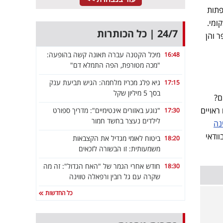
פתות
ומי.
24/7 | כל הכותרות
ר והן
מיכל הקטנה עברה תאונה קשה בהופעה:
16:48
"מכה מטורפת, הפה התמלא דם"
גיא פלג מכריז מלחמה: הגיש תביעת ענק
17:15
בסך 5 מיליון שקל
ם?
ראויים
"נוגע באזורים אינטימיים": מדריך ספורט
17:30
לילדים נעצר בחשד חמור
נה
וודאי
ביטוח לאומי מגדיל את הקצבאות
18:20
משמעותית: זו הבשורה לזכאים
חודש אחרי הגמר של "האח הגדול": זה מה
18:30
שקרה עם גל רובין ורפאלה טווינה
כל החדשות