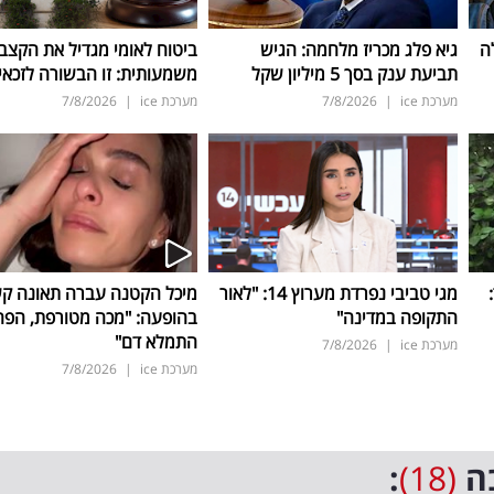
ה
גיא פלג מכריז מלחמה: הגיש
ביטוח לאומי מגדיל את הקצב
תביעת ענק בסך 5 מיליון שקל
משמעותית: זו הבשורה לזכאי
מערכת ice
|
7/8/2026
מערכת ice
|
7/8/2026
ד:
מגי טביבי נפרדת מערוץ 14: "לאור
מיכל הקטנה עברה תאונה ק
התקופה במדינה"
בהופעה: "מכה מטורפת, הפה
התמלא דם"
מערכת ice
|
7/8/2026
מערכת ice
|
7/8/2026
ה
(18)
: