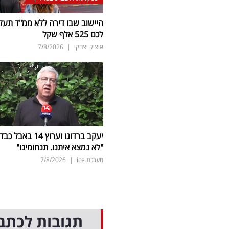
היישוב שבו דירה ללא ממ"ד תעל
לכם 525 אלף שקל
איציק יצחקי
|
7/8/2026
יעקב ברדוגו וערוץ 14 באבל כב
"לא נמצא איתנו. תנחומינו"
מערכת ice
|
7/8/2026
תגובות לכתב