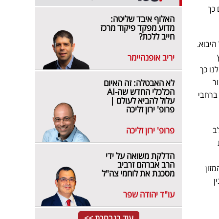
 כך
האלוף איבד שליטה:
מדוע מפקד פיקוד מרכז
חייב ללכת?
היבוא.
יריב אופנהיימר
נו כך
ר
לא האבטלה: זה האיום
הכלכלי החדש שה-AI
ברחבי
עלול להביא לעולם |
פרופ' ירון זליכה
ב
פרופ' ירון זליכה
הדלקת משואה על ידי
הרב אברהם זרביב
זון
מסכנת את לוחמי צה"ל
ן
עו"ד יהודה שפר
עוד בנבחרת >>