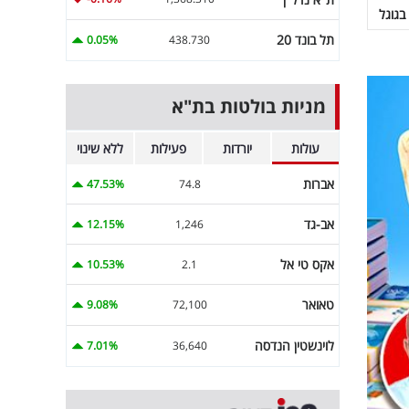
בגוגל
תל בונד 20
0.05%
438.730
מניות בולטות בת"א
עולות
יורדות
פעילות
ללא שינוי
אברות
47.53%
74.8
אב-גד
12.15%
1,246
אקס טי אל
10.53%
2.1
טאואר
9.08%
72,100
לוינשטין הנדסה
7.01%
36,640