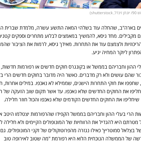
shu)
ים בארה"ב, שהחלה עוד בשלהי המאה התשע עשרה, מלמדת שברית הה
ם מקבילים. מחד גיסא, להמשיך במאמצים לבלוע מתחרים וספקים קטנים
הריכוזיות ולצמצם עוד את התחרות. מאידך גיסא, לרמות את הציבור שה
פתרון ליוקר המחיה יגיע.
י ההון וחבריהם בממשל או בקונגרס חוקים חדשים או רפורמות חדשות,
ור שהם עושים ולא רק מדברים. כאשר היה מדובר בחוקים חדשים הרי ב
 שחפפו את חוקי התחרות הישנים, שממילא לא נאכפו. במילים אחרות, ח
יחליפו את החוקים החדשים שלא נאכפו. עד אשר תקום שוב הזעקה של ה
יחליפו את החוקים החדשים הקודמים שלא נאכפו והכול חוזר חלילה.
ת הרי בעלי ההון וחבריהם בממשל הקפידו שהרפורמות יצטלמו היטב א
 מטרתם היא להגדיל את הרווחיות של המונופולים הקיימים ולא חלילה לה
 בצלאל סמוטריץ' כאילו נגזרה מהפרוטוקולים של זקני המונופולים. גם
שה של הממשלה הנוכחית הלוא היא רפורמת "מה שטוב לאירופה טוב