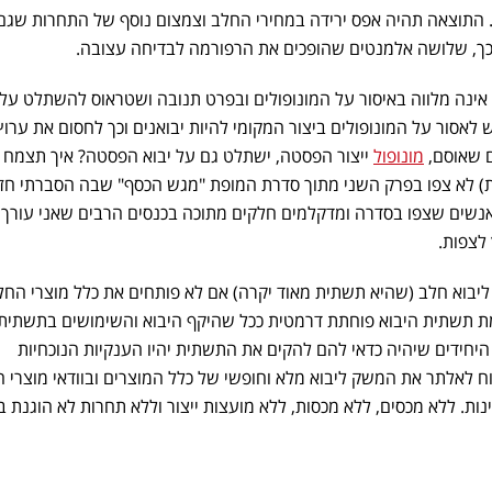
 התוצאה תהיה אפס ירידה במחירי החלב וצמצום נוסף של התחרות שגם
כך, שלושה אלמנטים שהופכים את הרפורמה לבדיחה עצובה.
אינה מלווה באיסור על המונופולים ובפרט תנובה ושטראוס להשתלט על 
 לאסור על המונופולים ביצור המקומי להיות יבואנים וכך לחסום את ערוץ
 שאוסם,
מונופול
ייצור הפסטה, ישתלט גם על יבוא הפסטה? איך תצמח ל
) לא צפו בפרק השני מתוך סדרת המופת "מגש הכסף" שבה הסברתי חזו
 אנשים שצפו בסדרה ומדקלמים חלקים מתוכה בכנסים הרבים שאני עורך 
לצפות.
בוא חלב (שהיא תשתית מאוד יקרה) אם לא פותחים את כלל מוצרי החל
קמת תשתית היבוא פוחתת דרמטית ככל שהיקף היבוא והשימושים בתשתית
יחידים שיהיה כדאי להם להקים את התשתית יהיו הענקיות הנוכחיות
לאלתר את המשק ליבוא מלא וחופשי של כלל המוצרים ובוודאי מוצרי המ
ינות. ללא מכסים, ללא מכסות, ללא מועצות ייצור וללא תחרות לא הוגנת בי