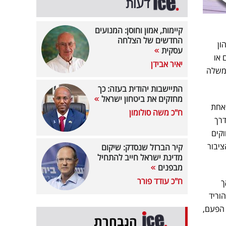
דעות
קיימות, אמון וחוסן: המנועים
החדשים של הצלחה
ון
עסקית
 או
יאיר אבידן
ממשלה
התיישבות יהודית בעזה: כך
מחזקים את ביטחון ישראל
 אחת
ח"כ משה סולומון
דרך
וקים
ציבור
קיר הברזל שנסדק: שיקום
מדינת ישראל חייב להתחיל
מבפנים
ח"כ עודד פורר
ך
וריד
 הפעם,
הנבחרת