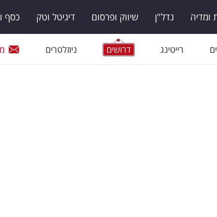
ומדיה
נדל"ן
שיווק ופרסום
דיגיטל וטק
כסף ו
ם
רייטינג
דרושים
ניוזלטרים
מי