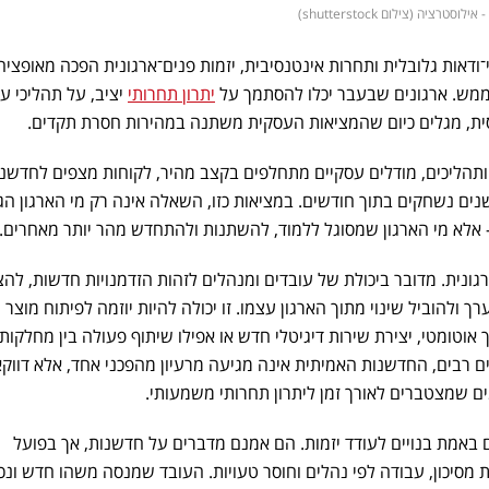
יה (צילום shutterstock)
אי־ודאות גלובלית ותחרות אינטנסיבית, יזמות פנים־ארגונית הפכה מאופציה
 ממש. ארגונים שבעבר יכלו להסתמך על
יתרון תחרותי
יציב, על תהליכי ע
חסית, מגלים כיום שהמציאות העסקית משתנה במהירות חסרת תקדים.
הליכים, מודלים עסקיים מתחלפים בקצב מהיר, לקוחות מצפים לחדשנ
ים נשחקים בתוך חודשים. במציאות כזו, השאלה אינה רק מי הארגון הג
— אלא מי הארגון שמסוגל ללמוד, להשתנות ולהתחדש מהר יותר מאחרים.
רגונית. מדובר ביכולת של עובדים ומנהלים לזהות הזדמנויות חדשות, להצ
ך ולהוביל שינוי מתוך הארגון עצמו. זו יכולה להיות יוזמה לפיתוח מוצר 
 אוטומטי, יצירת שירות דיגיטלי חדש או אפילו שיתוף פעולה בין מחלקות
ם רבים, החדשנות האמיתית אינה מגיעה מרעיון מהפכני אחד, אלא דווקא
ם שמצטברים לאורך זמן ליתרון תחרותי משמעותי.
 באמת בנויים לעודד יזמות. הם אמנם מדברים על חדשנות, אך בפועל
 מסיכון, עבודה לפי נהלים וחוסר טעויות. העובד שמנסה משהו חדש ונ