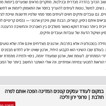
וב הכרוך בהדרה מגדרית ובגילנות. מחקרים מראים שפערים ביזמות מת
 נשים, למשל, נוטות לעיתים להעריך בחסר את התאמתן ליזמות או לחשו
ים. גם עובדים ותיקים חווים לעיתים מסר סמוי שלפיו חדשנות שייכת לצע
יאים איתם ניסיון, קשרים, הבנת שוק וזיכרון ארגוני — נכסים קריטיים לכ
ית ביותר נוצרת דווקא כאשר משלבים בין האנרגיה והחשיבה הרעננה 
יון ושיקול הדעת של עובדות ועובדים ותיקים.
ילה בטכנולוגיה אלא בתרבות. ארגונים מצליחים אינם אלה שלא טועים,
בעולם שבו השינוי הוא הקבוע היחיד, ארגון שאינו יודע לחדש מבפנים 
י המתחרים. לעומת זאת, ארגון שמעודד יוזמה, ניסוי ולמידה מתמדת יוכ
וראות למנועי צמיחה אמיתיים. וזה אולי האתגר החשוב ביותר של המגז
במקום לעודד עסקים קטנים המדינה הפכה אותם לפרה
חולבת | פרופ' ירון זליכה
לכתבה המ