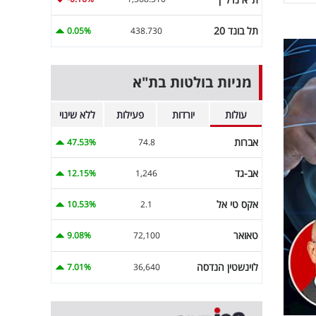
תל בונד 20
0.05%
438.730
מניות בולטות בת"א
עולות
יורדות
פעילות
ללא שינוי
אברות
47.53%
74.8
אב-גד
12.15%
1,246
אקס טי אל
10.53%
2.1
טאואר
9.08%
72,100
לוינשטין הנדסה
7.01%
36,640