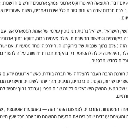
יזם דבר. התוצאה היא פרדוקס ארגוני עמוק: ארגונים דורשים חדשנות, 
נוצרת תרבות שבה רעיונות טובים כלל אינם נאמרים, משום שעובדים אי
ום.
המשק הישראלי. ישראל נהנית ממוניטין עולמי של אומת הסטארט־אפ, עם 
ה ביקורתית וגמישות מחשבתית. אולם פעמים רבות, דווקא בתוך ארגונים
ון הזה נעלם בתוך שכבות של בירוקרטיה, היררכיה ופחד מטעויות. אם ישר
שלה, היא אינה יכולה להסתפק רק בהקמת חברות חדשות. עליה להפוך גם
גלים לחדש מבפנים.
ת חורגת הרבה מעבר להצלחה של חברה בודדת. כאשר ארגונים יודעים 
רים שירות, מקטינים בזבוזים, מגיבים מהר יותר לשינויים ומייצרים מנו
 של ממש. המשק הישראלי סובל זה שנים מפריון עבודה נמוך יחסית למד
תיים.
ות אחד המפתחות המרכזיים לצמצום הפער הזה — באמצעות אוטומציה, שי
 והעצמת עובדים שמכירים את הבעיות מהשטח טוב יותר מכל יועץ חיצונ