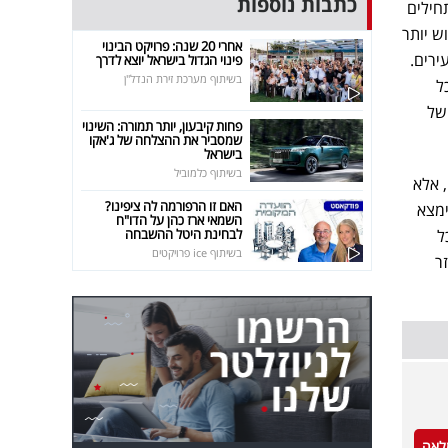
כתבות נוספות
חילים
ש יותר
אחרי 20 שנה: פרויקט הבינוי
ירים.
פינוי הגדול בישראל יוצא לדרך
בשיתוף מערכת זירת הנדל"ן
ל
של
פחות קיבעון, יותר תמורה: השינוי
שמסביר את ההצלחה של ג'אקו
בישראל
בשיתוף כלמוביל
 אלא
האם זו הרפורמה לה ציפינו?
ימצא
השמאי ארז כהן על הדו"ח
ל
לבחינת היטל ההשבחה
בשיתוף ice פרויקטים
ר
לאה