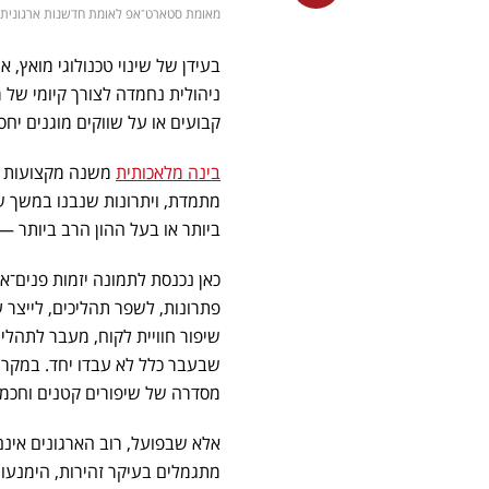
מאומת סטארט־אפ לאומת חדשנות ארגונית - אילוסטרצ
בעידן של שינוי טכנולוגי מואץ, 
ניהולית נחמדה לצורך קיומי של
קבועים או על שווקים מוגנים י
בינה מלאכותית
משנה מקצועות ות
מתמדת, ויתרונות שנבנו במשך שנ
ביותר או בעל ההון הרב ביותר 
כאן נכנסת לתמונה יזמות פנים־א
פתרונות, לשפר תהליכים, לייצר ער
שיפור חוויית לקוח, מעבר לתהליך
שבעבר כלל לא עבדו יחד. במקרי
מסדרה של שיפורים קטנים וחכמי
אלא שבפועל, רוב הארגונים אינם
מתגמלים בעיקר זהירות, הימנעות