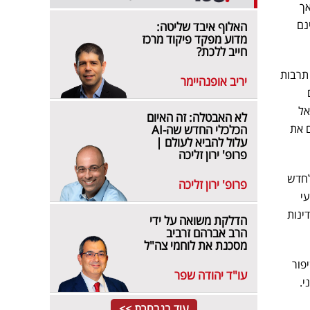
אך
נם
האלוף איבד שליטה:
מדוע מפקד פיקוד מרכז
חייב ללכת?
תרבות
יריב אופנהיימר
אל
לא האבטלה: זה האיום
 את
הכלכלי החדש שה-AI
עלול להביא לעולם |
פרופ' ירון זליכה
לחדש
פרופ' ירון זליכה
עי
ינות
הדלקת משואה על ידי
הרב אברהם זרביב
מסכנת את לוחמי צה"ל
פור
עו"ד יהודה שפר
י.
עוד בנבחרת >>