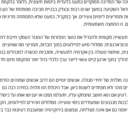
יכה של המדינה ממוקדים כמעט בלעדית ביזמות חיצונית, כלומר בהקמת
אל השקיעה במשך שנים רבות ובצדק בבניית סביבה מפותחת של הון סיכ
ות ותמריצים ליזמים צעירים. אך במקביל, כמעט שלא התפתחה מדיניות ס
ים. זו החמצה משמעותית.
 תעשייה מקומית ולהגדיל את כושר התחרות של המגזר העסקי חייבת לח
ם־ארגונית: מסלולי סיוע לפיילוטים בתוך חברות, תמריצי מס שוויוניים
ת, שיתופי פעולה בין אקדמיה לתעשייה, ותוכניות הכשרה למנהלים בנו
ליך בתוך ארגון קיים עשוי לייצר ערך כלכלי גדול יותר מהקמת מיזם חד
נה מולדת של יחידי סגולה. אנשים יזמיים הם לרוב אנשים שמזהים הזדמנו
ים מהר ולא מפחדים לשנות כיוון. אבל היכולת הזו תלויה במידה רבה גם
עיון אם הוא חושב שיצחקו עליו, יתעלמו ממנו או יענישו אותו על כישלון.
בנות מנגנונים שמעודדים ניסוי וטעייה: מסלולים מהירים לפיילוטים, הק
יוזמה גם אם אינה מצליחה, וצמצום בירוקרטיה שמעכבת רעיונות כבר ב