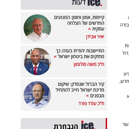
דעות
קיימות, אמון וחוסן: המנועים
החדשים של הצלחה
בודה
עסקית
יאיר אבידן
ות
התיישבות יהודית בעזה: כך
דול
מחזקים את ביטחון ישראל
ח"כ משה סולומון
יע
חדש,
קיר הברזל שנסדק: שיקום
מדינת ישראל חייב להתחיל
מבפנים
ח"כ עודד פורר
כשל
הנבחרת