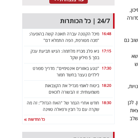
ון,
דורה
24/7 | כל הכותרות
מיכל הקטנה עברה תאונה קשה בהופעה:
16:48
שוב גם
"מכה מטורפת, הפה התמלא דם"
גיא פלג מכריז מלחמה: הגיש תביעת ענק
17:15
שא
בסך 5 מיליון שקל
ש
"נוגע באזורים אינטימיים": מדריך ספורט
17:30
לילדים נעצר בחשד חמור
ביטוח לאומי מגדיל את הקצבאות
יות,
18:20
משמעותית: זו הבשורה לזכאים
 לכן
חודש אחרי הגמר של "האח הגדול": זה מה
18:30
שקרה עם גל רובין ורפאלה טווינה
צאת
שלב
כל החדשות