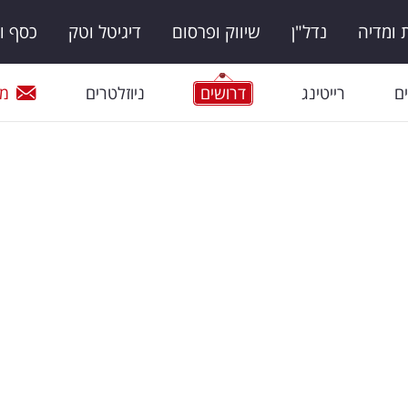
ומדיה
נדל"ן
שיווק ופרסום
דיגיטל וטק
כסף ו
ם
רייטינג
דרושים
ניוזלטרים
מי