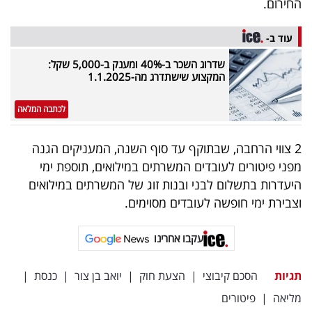
החירום.
פרסמו
באייס
עוד ב-
עקבו
שדרוג השכר ב-40% ומענק ב-5,000 שקל:
המקצוע שישתדרג מה-1.1.2025
אחרינו:
לכתבה המלאה
2 צווי הרחבה, שבתוקף עד סוף השנה, המעניקים הגנה
מפני פיטורים לעובדים המשרתים במילואים, תוספת ימי
היעדרות בתשלום לבני ובנות זוג של המשרתים במילואים
וצבירת ימי חופשה לעובדים מסוימים.
עקבו אחרינו
תגיות
הסכם קיבוצי
|
הצעת חוק
|
יואב בן צור
|
כנסת
|
מליאה
|
פיטורים