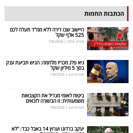
הכתבות החמות
היישוב שבו דירה ללא ממ"ד תעלה לכם
525 אלף שקל
איציק יצחקי
|
7/8/2026
עסקאות השבוע בנדל"ן
גיא פלג מכריז מלחמה: הגיש תביעת ענק
בסך 5 מיליון שקל
מערכת ice
|
7/8/2026
ביטוח לאומי מגדיל את הקצבאות
משמעותית: זו הבשורה לזכאים
מערכת ice
|
7/8/2026
יעקב ברדוגו וערוץ 14 באבל כבד: "לא