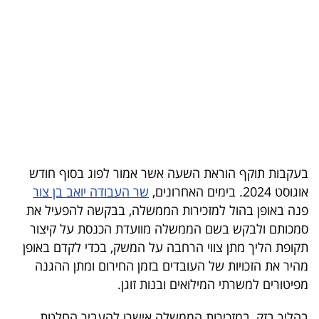
בריאות
תרבות
ופנאי
תיירות
TOP-
5
בעקבות תוקף הוראת השעה אשר אמור לפוג בסוף חודש
אוגוסט 2024. בימים האחרונים,
שר העבודה יואב בן צור
המילון
פנה באופן בהול למזכירות הממשלה, בבקשה להפעיל את
הכלכלי
סמכותם ולבקש בשם הממשלה מוועדת הכנסת על קיצור
תקופת הליך מתן צווי הרחבה על המשק, בכדי לקדם באופן
פודקאסט
מהיר את הזכויות של העובדים בזמן החירום ומתן ההגנה
מפיטורים למשרתי המילואים ובנות זוגן.
40
UNDER
בהליך בזק, במזכירות הממשלה אישרו להעביר החלטת