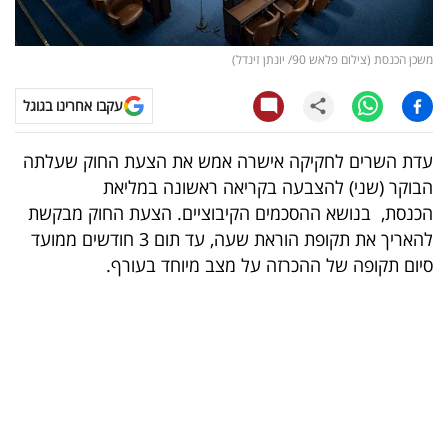
קריפטו
משכן הכנסת (צילום פלאש 90/ יונתן זינדל)
ויראלי
עקבו אחרינו בגוגל
טלוויזיה
עדת השרים לחקיקה אישרה אמש את הצעת החוק שעלתה
עסקי
הבוקר (שני) להצבעה בקריאה ראשונה במליאת
ספורט
הכנסת, בנושא ההסכמים הקיבוציים. הצעת החוק מבקשת
להאריך את תקופת הוראת שעה, עד תום 3 חודשים ממועד
קריירה
סיום תקופה של ההכרזה על מצב מיוחד בעורף.
ולימודים
מינויים
רייטינג
רכב