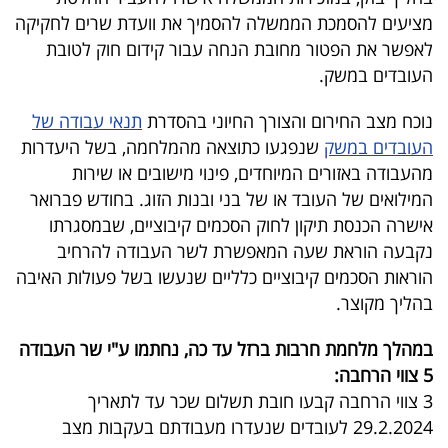
40
מציעים להסמכת הממשלה להסמיך את וועדת שרים לחקיקה
לאפשר את הפטור מחובת הנחה עבור קידום חוק לטובת
העובדים במשק.
שיתופי
נוכח מצב החירום והצורך החיוני בהסדרת
תנאי עבודה של
פעולה
העובדים במשק
שנפגעו כתוצאה מהמלחמה, בשל היעדרות
מהעבודה באזורים המיוחדים, פינוי מישובים או שירות
המילואים של העובד או של בני ובנות הזוג. בחודש פברואר
דרושים
אישרה הכנסת תיקון לחוק הסכמים קיבוציים, שבמסגרתו
נקבעה הוראת שעה המאפשרת לשר העבודה להרחיב
ניוזלטרים
הוראות הסכמים קיבוציים כלליים שנעשו בשל פעולות האיבה
בהליך מקוצר.
מייל
במהלך מלחמת חרבות ברזל עד כה, נחתמו ע"י שר העבודה
5 צווי הרחבה:
אדום
3 צווי הרחבה קבעו חובת תשלום שכר עד לתאריך
29.2.2024 לעובדים שנעדרו מעבודתם בעקבות מצב