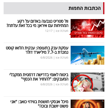
הכתבות החמות
וול סטריט נצבעה באדום על רקע
המתיחות עם איראן: מי בכל זאת עלתה?
מערכת ice
|
12:17
סיכום המסחר בוול סטריט
עסקת ענק בתעופה: ענקית הלואו קוסט
נמכרת ב-7.7 מיליארד דולר
מערכת ice
|
6/8/2026
ביטוח לאומי בדרישה דרמטית ממקבלי
המענקים: "להחזיר את הכסף"
מערכת ice
|
6/8/2026
מיכל אנסקי חושפת בווידוי כואב: "אני
פשוט יושבת ובוכה"