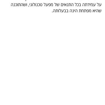
על עמידתה בכל התנאים של מפעל טכנולוגי, ושהתוכנה
בריאות
שהיא מפתחת הינה בבעלותה.
תרבות
ופנאי
תיירות
TOP-
5
המילון
הכלכלי
פודקאסט
40
UNDER