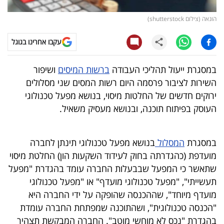
קריפטו
הונאה (צילום shutterstock)
עקבו אחרינו בגוגל
ויראלי
טלוויזיה
במסגרת ייעול תהליכי העבודה
ברשות המיסים
ושיפור
השירות לציבור פרסמה היום רשות המסים שני מסלולים
עסקי
ירוקים חדשים של החלטות מיסוי, בנושא מפעל טכנולוגי
ספורט
העוסק בפיתוח תוכנה, ובנושא מעסיק משאיל.
קריירה
במסגרת
המסלול
בנושא מפעל טכנולוגי תינתן לחברה
ולימודים
מועדפת (כהגדרתה בחוק לעידוד השקעות הון) החלטת מיסוי
מינויים
שתאשר כי המפעל שבבעלות החברה עומד בהגדרת "מפעל
תעשייתי", "מפעל טכנולוגי מועדף" או "מפעל טכנולוגי
רייטינג
מועדף מיוחד", שההכנסה שהופקה על ידי החברה היא
"הכנסה טכנולוגית", ושהתוכנה שמפתחת החברה עומדת
רכב
בהגדרת "נכס לא מוחשי מוטב". החברה המבקשת תצהיר