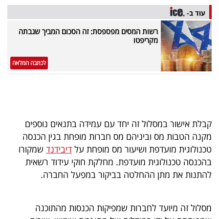
40
עוד ב-
רשות המסים מפספסת: זה הסכום המביך שגבתה
מקריפטו
שיתופי
פעולה
לכתבה המלאה
דרושים
קבלת אישור במסלול זה יחד עם עמידה בתנאים נוספים
ניוזלטרים
מקנה הטבות מס וביניהם מס חברות מופחת בגין הכנסה
טכנולוגית מועדפת ושיעור מס מופחת על
דיבידנד
שמקורו
בהכנסה טכנולוגית מועדפת. מחלקת חוקי עידוד רשאית
מייל
להתנות את מתן ההחלטה בביקור במפעל החברה.
אדום
מסלול זה מיועד לחברות שמפיקות הכנסות מהתוכנה