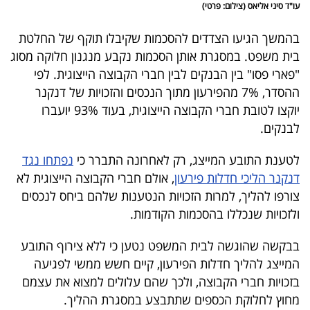
פרסמו
עו"ד סיני אליאס (צילום: פרטי)
באייס
בהמשך הגיעו הצדדים להסכמות שקיבלו תוקף של החלטת
בית משפט. במסגרת אותן הסכמות נקבע מנגנון חלוקה מסוג
עקבו
"פארי פסו" בין הבנקים לבין חברי הקבוצה הייצוגית. לפי
אחרינו:
ההסדר, 7% מהפירעון מתוך הנכסים והזכויות של דנקנר
יוקצו לטובת חברי הקבוצה הייצוגית, בעוד 93% יועברו
לבנקים.
לטענת התובע המייצג, רק לאחרונה התברר כי
נפתחו נגד
דנקנר הליכי חדלות פירעון
, אולם חברי הקבוצה הייצוגית לא
צורפו להליך, למרות הזכויות הנטענות שלהם ביחס לנכסים
ולזכויות שנכללו בהסכמות הקודמות.
בבקשה שהוגשה לבית המשפט נטען כי ללא צירוף התובע
המייצג להליך חדלות הפירעון, קיים חשש ממשי לפגיעה
בזכויות חברי הקבוצה, ולכך שהם עלולים למצוא את עצמם
מחוץ לחלוקת הכספים שתתבצע במסגרת ההליך.