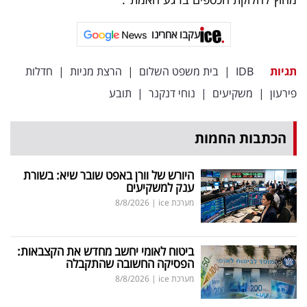
עקבו אחרינו
תגיות
IDB
|
בית משפט השלום
|
הרצת מניות
|
חדלות
פירעון
|
משקיעים
|
נוחי דנקנר
|
תובע
הכתבות החמות
היורש של וורן באפט שובר שיא: בשורת
ענק למשקיעים
מערכת ice
|
8/8/2026
ביטוח לאומי יחשב מחדש את הקצבאות:
הפסיקה החשובה שהתקבלה
מערכת ice
|
8/8/2026