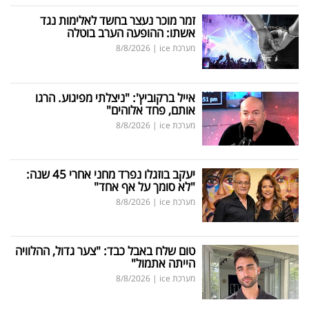
זמר מוכר נעצר בחשד לאלימות נגד
אשתו: ההופעה הערב בוטלה
מערכת ice
|
8/8/2026
אייל ברקוביץ': "ניצלתי מפיגוע. הרגו
אותם, פחד אלוהים"
מערכת ice
|
8/8/2026
יעקב בוזגלו נפרד מחני אחרי 45 שנה:
"לא סומך על אף אחד"
מערכת ice
|
8/8/2026
טום שלח באבל כבד: "צער גדול, ההלוויה
הייתה אתמול"
מערכת ice
|
8/8/2026