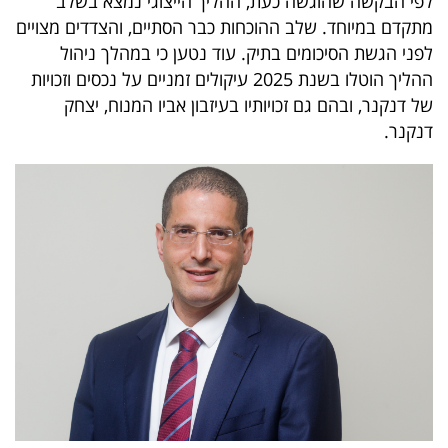
לפי הבקשה שהוגשה כעת, ההליך הייצוגי נמצא בשלב
40
מתקדם במיוחד. שלב ההוכחות כבר הסתיים, והצדדים מצויים
לפני הגשת הסיכומים בתיק. עוד נטען כי במהלך ניהול
ההליך הוטלו בשנת 2025 עיקולים זמניים על נכסים וזכויות
שיתופי
של דנקנר, ובהם גם זכויותיו בעיזבון אביו המנוח, יצחק
פעולה
דנקנר.
דרושים
ניוזלטרים
מייל
אדום