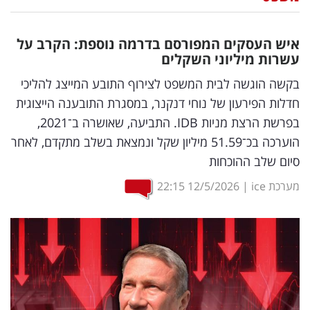
נדל"ן
איש העסקים המפורסם בדרמה נוספת: הקרב על
דיגיטל
עשרות מיליוני השקלים
וטק
בקשה הוגשה לבית המשפט לצירוף התובע המייצג להליכי
חדלות הפירעון של נוחי דנקנר, במסגרת התובענה הייצוגית
שיווק
בפרשת הרצת מניות IDB. התביעה, שאושרה ב־2021,
ופרסום
הוערכה בכ־51.59 מיליון שקל ונמצאת בשלב מתקדם, לאחר
סיום שלב ההוכחות
משפט
מערכת ice
|
12/5/2026
22:15
מדדים
ומחקרים
דעות
רכילות
עסקית