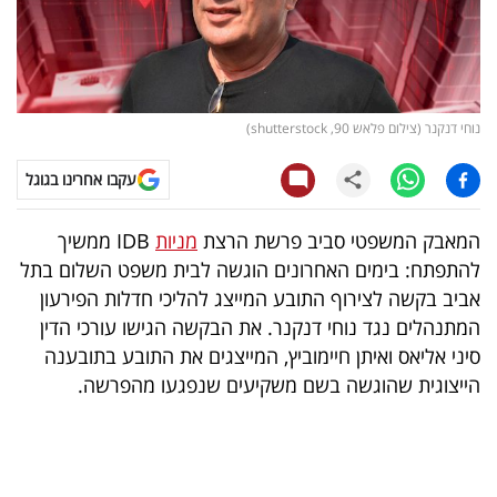
קריפטו
ויראלי
נוחי דנקנר (צילום פלאש 90, shutterstock)
טלוויזיה
עקבו אחרינו בגוגל
עסקי
ספורט
המאבק המשפטי סביב פרשת הרצת
מניות
IDB ממשיך
להתפתח: בימים האחרונים הוגשה לבית משפט השלום בתל
קריירה
אביב בקשה לצירוף התובע המייצג להליכי חדלות הפירעון
ולימודים
המתנהלים נגד נוחי דנקנר. את הבקשה הגישו עורכי הדין
סיני אליאס ואיתן חיימוביץ, המייצגים את התובע בתובענה
מינויים
הייצוגית שהוגשה בשם משקיעים שנפגעו מהפרשה.
רייטינג
רכב