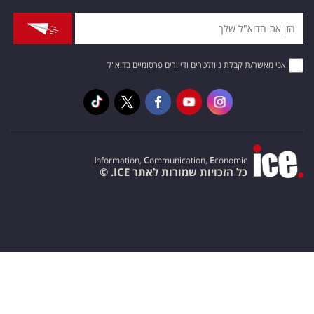
אני מאשר/ת קבלת ניוזלטרים ודיוורים פרסומיים בדוא"ל
I
nformation,
C
ommunication,
E
conomic
כל הזכויות שמורות לאתר ICE. ©