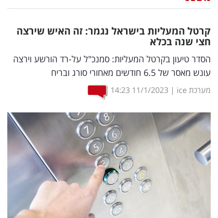
נדל"ן
קרטל המעליות בישראל נגמר: זה האיש שירצה
דיגיטל
חצי שנה בכלא
וטק
הסדר טיעון בקרטל המעליות: סמנכ"ל על-רד הורשע וירצה
עונש מאסר של 6.5 חודשים מאחורי סורג ובריח
שיווק
מערכת ice
|
11/1/2023
14:23
ופרסום
משפט
מדדים
ומחקרים
דעות
רכילות
עסקית