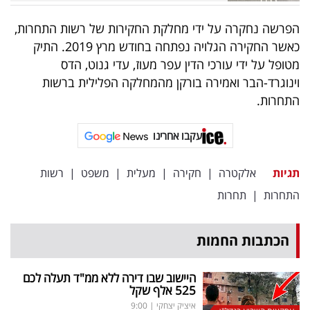
פרסמו
באייס
הפרשה נחקרה על ידי מחלקת החקירות של רשות התחרות,
כאשר החקירה הגלויה נפתחה בחודש מרץ 2019. התיק
עקבו
מטופל על ידי עורכי הדין עפר מעוז, עדי גנוט, הדס
וינוגרד-הבר ואמירה בורקן מהמחלקה הפלילית ברשות
אחרינו:
התחרות.
עקבו אחרינו
תגיות
אלקטרה
|
חקירה
|
מעלית
|
משפט
|
רשות
התחרות
|
תחרות
הכתבות החמות
היישוב שבו דירה ללא ממ"ד תעלה לכם
525 אלף שקל
איציק יצחקי
|
9:00