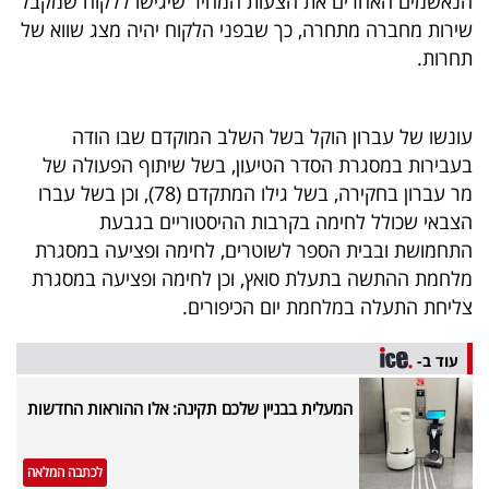
הנאשמים האחרים את הצעות המחיר שיגישו ללקוח שמקבל
40
שירות מחברה מתחרה, כך שבפני הלקוח יהיה מצג שווא של
תחרות.
שיתופי
עונשו של עברון הוקל בשל השלב המוקדם שבו הודה
פעולה
בעבירות במסגרת הסדר הטיעון, בשל שיתוף הפעולה של
מר עברון בחקירה, בשל גילו המתקדם (78), וכן בשל עברו
הצבאי שכולל לחימה בקרבות ההיסטוריים בגבעת
דרושים
התחמושת ובבית הספר לשוטרים, לחימה ופציעה במסגרת
מלחמת ההתשה בתעלת סואץ, וכן לחימה ופציעה במסגרת
ניוזלטרים
צליחת התעלה במלחמת יום הכיפורים.
עוד ב-
מייל
המעלית בבניין שלכם תקינה: אלו ההוראות החדשות
אדום
לכתבה המלאה