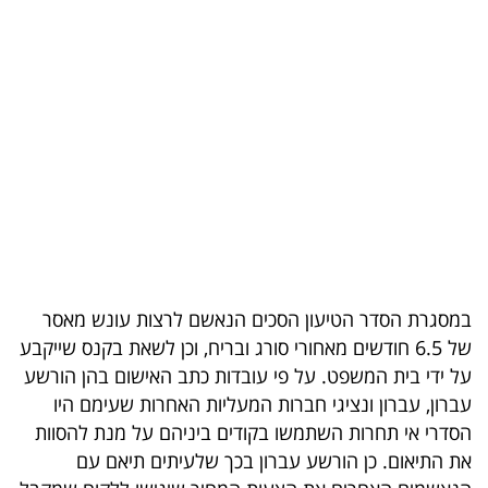
בריאות
תרבות
ופנאי
תיירות
TOP-
5
המילון
במסגרת הסדר הטיעון הסכים הנאשם לרצות עונש מאסר
הכלכלי
של 6.5 חודשים מאחורי סורג ובריח, וכן לשאת בקנס שייקבע
על ידי בית המשפט. על פי עובדות כתב האישום בהן הורשע
פודקאסט
עברון, עברון ונציגי חברות המעליות האחרות שעימם היו
הסדרי אי תחרות השתמשו בקודים ביניהם על מנת להסוות
40
את התיאום. כן הורשע עברון בכך שלעיתים תיאם עם
UNDER