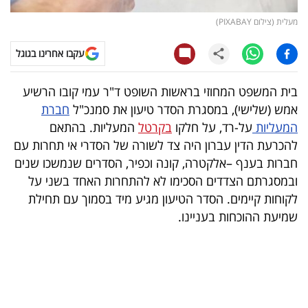
מעלית (צילום PIXABAY)
קריפטו
עקבו אחרינו בגוגל
ויראלי
בית המשפט המחוזי בראשות השופט ד"ר עמי קובו הרשיע
טלוויזיה
אמש (שלישי), במסגרת הסדר טיעון את סמנכ"ל
חברת
עסקי
המעליות
על-רד, על חלקו
בקרטל
המעליות. בהתאם
להכרעת הדין עברון היה צד לשורה של הסדרי אי תחרות עם
ספורט
חברות בענף –אלקטרה, קונה וכפיר, הסדרים שנמשכו שנים
קריירה
ובמסגרתם הצדדים הסכימו לא להתחרות האחד בשני על
לקוחות קיימים. הסדר הטיעון מגיע מיד בסמוך עם תחילת
ולימודים
שמיעת ההוכחות בעניינו.
מינויים
רייטינג
רכב