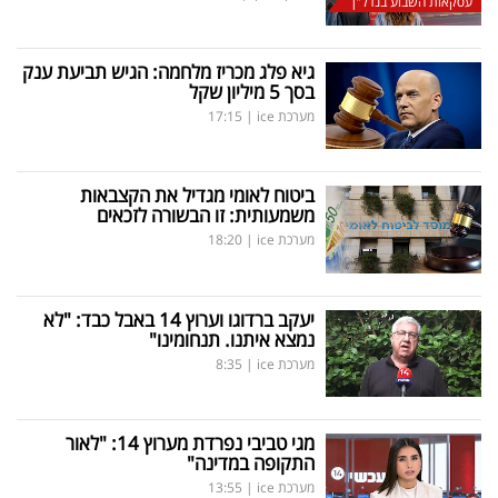
עסקאות השבוע בנדל"ן
גיא פלג מכריז מלחמה: הגיש תביעת ענק
בסך 5 מיליון שקל
מערכת ice
|
17:15
ביטוח לאומי מגדיל את הקצבאות
משמעותית: זו הבשורה לזכאים
מערכת ice
|
18:20
יעקב ברדוגו וערוץ 14 באבל כבד: "לא
נמצא איתנו. תנחומינו"
מערכת ice
|
8:35
מגי טביבי נפרדת מערוץ 14: "לאור
התקופה במדינה"
מערכת ice
|
13:55