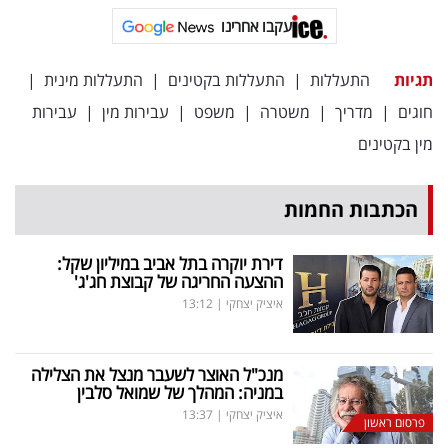
פרסמו
עקבו אחרינו
באייס
תגיות
התעללות
|
התעללות בקטינים
|
התעללות מינית
|
עקבו
חוגים
|
מדריך
|
משטרה
|
משפט
|
עבירות מין
|
עבירות
אחרינו:
מין בקטינים
הכתבות החמות
דירת יוקרה בתל אביב במיליון שקל:
ההצעה החריגה של קבוצת חג'ג'
איציק יצחקי
|
13:12
מנכ"ל האוצר לשעבר מנצל את הצלילה
במניה: המהלך של שמואל סלבין
איציק יצחקי
|
13:37
פרסום ראשון