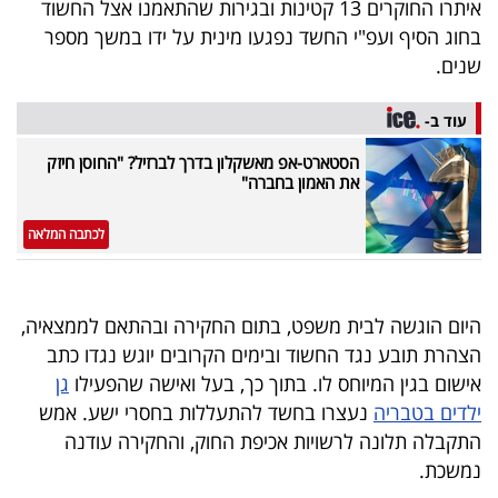
איתרו החוקרים 13 קטינות ובגירות שהתאמנו אצל החשוד
40
בחוג הסיף ועפ"י החשד נפגעו מינית על ידו במשך מספר
שנים.
שיתופי
עוד ב-
פעולה
הסטארט-אפ מאשקלון בדרך לברזיל? "החוסן חיזק
את האמון בחברה"
לכתבה המלאה
דרושים
ניוזלטרים
היום הוגשה לבית משפט, בתום החקירה ובהתאם לממצאיה,
הצהרת תובע נגד החשוד ובימים הקרובים יוגש נגדו כתב
אישום בגין המיוחס לו. בתוך כך, בעל ואישה שהפעילו
גן
מייל
ילדים בטבריה
נעצרו בחשד להתעללות בחסרי ישע. אמש
אדום
התקבלה תלונה לרשויות אכיפת החוק, והחקירה עודנה
נמשכת.