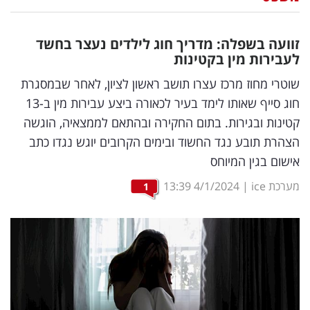
נדל"ן
זוועה בשפלה: מדריך חוג לילדים נעצר בחשד
דיגיטל
לעבירות מין בקטינות
וטק
שוטרי מחוז מרכז עצרו תושב ראשון לציון, לאחר שבמסגרת
חוג סייף שאותו לימד בעיר לכאורה ביצע עבירות מין ב-13
שיווק
קטינות ובגירות. בתום החקירה ובהתאם לממצאיה, הוגשה
ופרסום
הצהרת תובע נגד החשוד ובימים הקרובים יוגש נגדו כתב
אישום בגין המיוחס
משפט
מערכת ice
|
4/1/2024
13:39
1
מדדים
ומחקרים
דעות
רכילות
עסקית