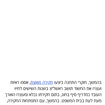
בריאות
תרבות
ופנאי
תיירות
TOP-
5
המילון
הכלכלי
בהמשך, חוקרי התחנה ביצעו
חקירה מואצת
, אספו ראיות
פודקאסט
ועצרו את החשוד תושב ראשל״צ בשנות השישים לחייו
העובד כמדריף סיף בחוג, בתום חקירתו נכלא ומעצרו הוארך
40
מעת לעת בבית המשפט. בהמשך, עם התפתחות החקירה,
UNDER