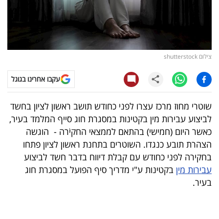
קריפטו
ויראלי
צילום shutterstock
טלוויזיה
עקבו אחרינו בגוגל
עסקי
ספורט
שוטרי מחוז מרכז עצרו לפני כחודש תושב ראשון לציון בחשד
לביצוע עבירות מין בקטינות במסגרת חוג סייף המלמד בעיר,
קריירה
כאשר היום (חמישי) בהתאם לממצאי החקיֹרה - הוגשה
ולימודים
הצהרת תובע כנגדו. השוטרים בתחנת ראשון לציון פתחו
בחקירה לפני כחודש עם קבלת דיווח בדבר חשד לביצוע
מינויים
עבירות מין
בקטינות ע"י מדריך סיף הפועל במסגרת חוג
בעיר.
רייטינג
רכב