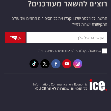
רוצים להשאר מעודכנים?
הרשמו לניוזלטר שלנו וקבלו את כל הסיפורים החמים של עולם
התקשורת ישרות למייל
אני מאשר/ת קבלת ניוזלטרים ודיוורים פרסומיים בדוא"ל
I
nformation,
C
ommunication,
E
conomic
כל הזכויות שמורות לאתר ICE. ©