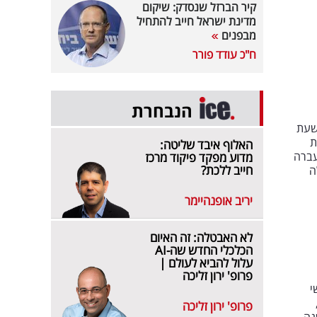
קיר הברזל שנסדק: שיקום
מדינת ישראל חייב להתחיל
מבפנים
ח"כ עודד פורר
הנבחרת
 הכספיות לרבעון השלישי של 2025 ולתשעת
זכות
האלוף איבד שליטה:
עברה
מדוע מפקד פיקוד מרכז
חייב ללכת?
בילה
יריב אופנהיימר
לא האבטלה: זה האיום
הכלכלי החדש שה-AI
עלול להביא לעולם |
פרופ' ירון זליכה
י
,
פרופ' ירון זליכה