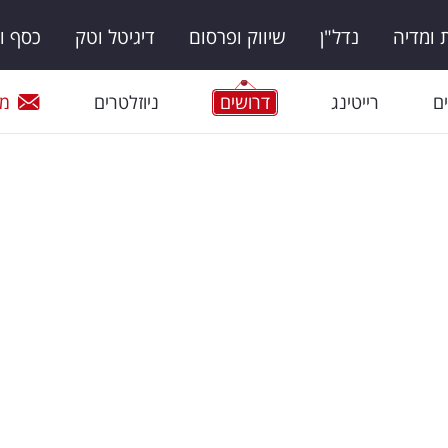
ומדיה
נדל"ן
שיווק ופרסום
דיגיטל וטק
כסף ו
ם
רייטינג
דרושים
ניוזלטרים
מי