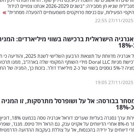
ובתשעת החודשים הראשונים של השנה לכ-63.9 מיליון שקל. הרווח הגולמי זינ
ב-380%. המנכ"לית שגיא חן מסבירה: "בשנים 2026-2029 אנחנו צפויים לגידול
יקפי הפעילות, עם כניסת פרויקטים משמעותיים להפעלה מסחרית"
22:55
27/11/2025
נרגיה הישראלית ברכישה בשווי מיליארדים: המניה
1
%
קבוצת דוראל אנרגיה מדווחת על תוצאות הרבעון השלישי לשנת 5
על הסכם לרכישת מניות Doral LLC מידי השותף המקומי שלה בארה"ב, ממנו תרכו
10% עם אופציה ל-5% נוספים בשווי של כ-2 מיליארד דולר. בזכות כך, המניה ש
19:05
27/11/2025
סחר בבורסה: אל על ושופרסל מתרסקות, זו המניה
1
%
הבורסה לניירות ערך נסגרה בעליות שערים: דוראל אנרגיה טסה בכמעט 18%, דוניץ
מטפסת ביותר מ-8% אחרי הדיווחים על אקזיט ענק. גם הראל ויזל טיפס. מנגד, שופר
י דיווחים על ירידה בהכנסות, אל על צוללת בעקבות ההדועה הדרמטית