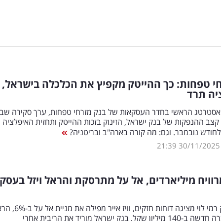
י טפחות: כך ההייטק מקפיץ את הכלכלה בישראל,
יה תרד
 האסטרטג הראשי בחדר העסקאות של בנק מזרחי טפחות, ערך סקירה שבו
קצב ההנפקות של בנק ישראל, הזינוק בזכות ההייטק ותחזית האיפלציה
חודש נובמבר. וגם: מה קורה בארה"ב ובריטניה?
21:39
30/11/2025
מרוויח מיליארדים, אל על מתרסקת והראל ויזל בעסק
רשת השיווק רמי לוי מציגה דוחות חזקים, וויז אייר מפילה 
ויזל רכש חברה חדשה ב-140 מיליון שקל, בנק ישראל מוריד את הריבית אחרי