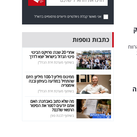
אני מאשר קבלת ניוזלטרים ודיוורים פרסומיים בדוא"ל
ק
כתבות נוספות
ליארד שקל, הרווח
אחרי 20 שנה: פרויקט הבינוי
פינוי הגדול בישראל יוצא לדרך
בשיתוף מערכת זירת הנדל"ן
ממינוס מיליון ל-100 מיליון: היזם
שהתחיל במודעה בעיתון ובנה
אימפריה
ה
בשיתוף מערכת זירת הנדל"ן
מה שלא כתוב באבחנה: האם
אתם יודעים לספר את הסיפור
הרפואי שלכם?
בשיתוף לבנת פורן