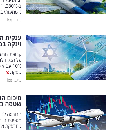
משמעותי בה
|
כתבי ice
ענקית הא
זינקה בכ-8
נוסקת
|
כתבי ice
סיכום המ
שטסה בכ-8
מתרסקת אחר