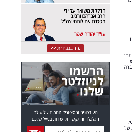
ק השנה
הדלקת משואה על ידי
הרב אברהם זרביב
מסכנת את לוחמי צה"ל
עו"ד יהודה שפר
עוד בנבחרת >>
202, והודיעה כי חתמה
ש
ל החברה
העידכונים והסיפורים החמים של עולם
הכלכלה והתקשורת ישירות במייל שלכם
סל
 של