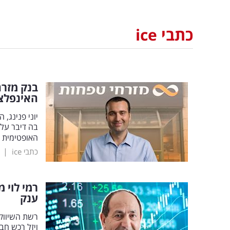
כתבי ice
בנק מזרח
האינפלצ
יוני פנינג,
בה דיבר על 
האופטימית ל
|
כתבי ice
רמי לוי 
ענק