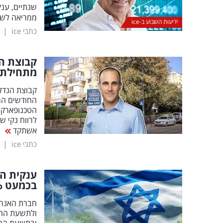
שנתיים, ענק
ממריאה לשווי
ידיעות השבוע ב-ice
|
כתבי ice
קבוצת הנ
מתחילת 
הטכנופארק 
אשתקד
|
כתבי ice
ענקית הא
בכמעט 300
%
חברת האנרג