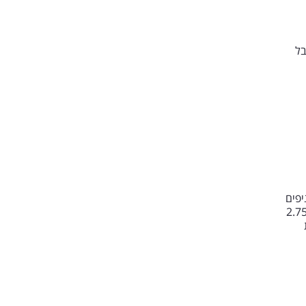
בל
 הענן שבבעלות עומר אדם, רמי לוי פותח 120 סניפים
 לוקוסוויו הישראלית נמכרת ב-525 מיליון דולר, קרן השקעות מוכרת מניות ב-2.75