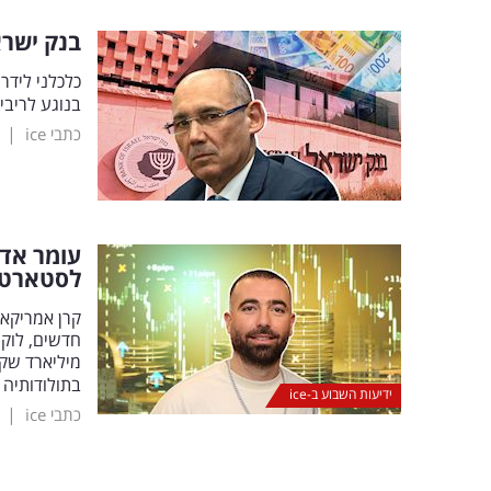
בנק ישרא
כלכלני לידר
בנוגע לריבי
|
כתבי ice
עומר אדם
לסטארטא
מיליארד שקל
בתולודותיה 
ידיעות השבוע ב-ice
|
כתבי ice