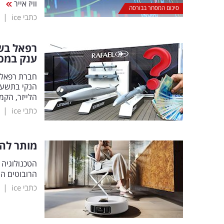
וויז אייר
סיכום המסחר בבורסה
|
כתבי ice
רפאל בשנ
ענק במכי
הלייזר, הק
|
כתבי ice
מותר להפ
הטכנולוגיה 
הרובוטים הש
|
כתבי ice