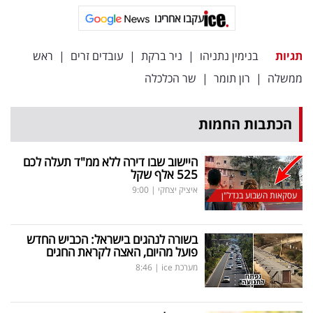
פרסמו
עקבו אחרינו
באייס
תגיות
בנימין נתניהו
|
ניר ברקת
|
עובדים זרים
|
ראש
עקבו
ממשלה
|
רון תומר
|
שר הכלכלה
אחרינו:
הכתבות החמות
היישוב שבו דירה ללא ממ"ד תעלה לכם
525 אלף שקל
איציק יצחקי
|
9:00
עסקאות השבוע בנדל"ן
בשורה לנהגים בישראל: הכביש החדש
פועל מהיום, האצה לקראת החגים
מערכת ice
|
8:46