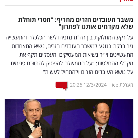
נדל"ן
משבר העובדים הזרים מחריף: "חסרי תוחלת
דיגיטל
שלא מקדמים אותנו לפתרון"
וטק
על רקע המחלוקת בין רה"מ נתניהו לשר הכלכלה והתעשייה
ניר ברקת בנוגע למשבר העובדים הזרים, נשיא התאחדות
שיווק
התעשיינים ויו״ר נשיאות המעסיקים והעסקים תקף את
ופרסום
מקבלי ההחלטות: ״על הממשלה להפסיק להתווכח פנימית
על נושא העובדים הזרים ולהתחיל לעשות"
משפט
מערכת ice
|
12/3/2024
20:26
מדדים
ומחקרים
דעות
רכילות
עסקית