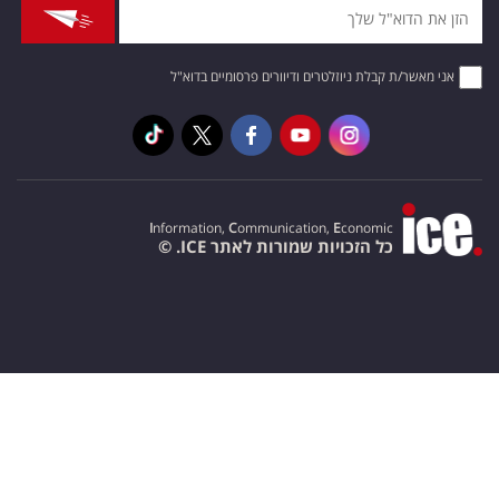
אני מאשר/ת קבלת ניוזלטרים ודיוורים פרסומיים בדוא"ל
I
nformation,
C
ommunication,
E
conomic
כל הזכויות שמורות לאתר ICE. ©