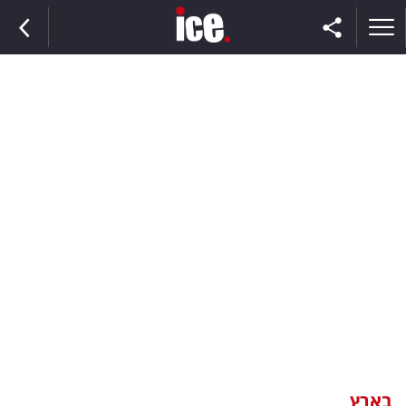
ראשי
הנבחרת
השוק
תקשורת
ומדיה
כסף
וצרכנות
בארץ