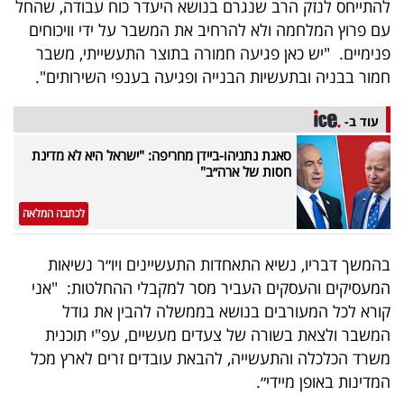
להתייחס לנזק הרב שנגרם בנושא היעדר כוח עבודה, שהחל
40
עם פרוץ המלחמה ולא להרחיב את המשבר על ידי וויכוחים
פנימיים. "יש כאן פגיעה חמורה בתוצר התעשייתי, משבר
חמור בבניה ובתעשיות הבנייה ופגיעה בענפי השירותים".
שיתופי
פעולה
עוד ב-
סאגת נתניהו-ביידן מחריפה: "ישראל היא לא מדינת
חסות של ארה״ב"
דרושים
לכתבה המלאה
ניוזלטרים
בהמשך דבריו, נשיא התאחדות התעשיינים ויו״ר נשיאות
המעסיקים והעסקים העביר מסר למקבלי ההחלטות: "אני
קורא לכל המעורבים בנושא בממשלה להבין את גודל
מייל
המשבר ולצאת בשורה של צעדים מעשיים, עפ"י תוכנית
אדום
משרד הכלכלה והתעשייה, להבאת עובדים זרים לארץ מכל
המדינות באופן מיידי״.