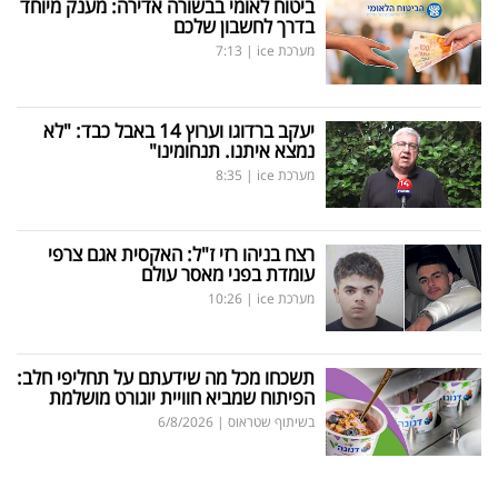
ביטוח לאומי בבשורה אדירה: מענק מיוחד
בדרך לחשבון שלכם
מערכת ice
|
7:13
יעקב ברדוגו וערוץ 14 באבל כבד: "לא
נמצא איתנו. תנחומינו"
מערכת ice
|
8:35
רצח בניהו רזי ז"ל: האקסית אגם צרפי
עומדת בפני מאסר עולם
מערכת ice
|
10:26
תשכחו מכל מה שידעתם על תחליפי חלב:
הפיתוח שמביא חוויית יוגורט מושלמת
בשיתוף שטראוס
|
6/8/2026