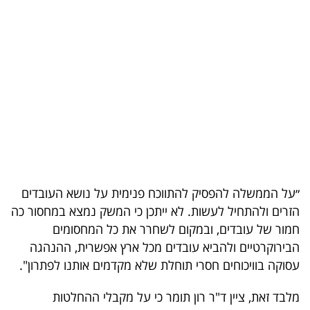
בריאות
תרבות
ופנאי
תיירות
TOP-
5
״על הממשלה להפסיק להתווכח פנימית על נושא העובדים
המילון
הזרים ולהתחיל לעשות. לא ייתכן כי המשק נמצא במחסור כה
הכלכלי
חמור של עובדים, ובמקום לשחרר את כל המחסומים
הבירוקרטיים ולהביא עובדים מכל ארץ אפשרית, ההנהגה
פודקאסט
עסוקה בוויכוחים חסרי תוחלת שלא מקדמים אותנו לפתרון".
40
מלבד זאת, ציין ד"ר רון תומר כי על מקבלי ההחלטות
UNDER