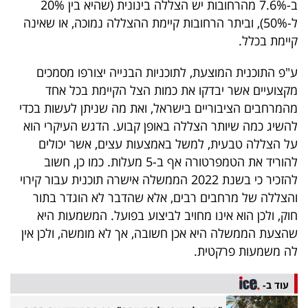
ב-7.6% מהרחובות יש הצללה בינונית (שהיא בין 20%
40
ל-50%), וביתר הרחובות קיימת ההצללה נמוכה, או שאינה
קיימת בכלל.
שיתופי
ע"פ התוכנית המוצעת, לתוכניות הבנייה יצורפו מסמכים
פעולה
מקצועיים אשר יבדקו את כמות הצל הקיימת בכל אחד
מהמרחבים הציבוריים בישראל, ואת מה שניתן לעשות בכדי
להשיג כמה שיותר הצללה באופן קבוע. הדגש העיקרי הוא
על הצללה טבעית, למשל באמצעות עצים, אשר יכולים
דרושים
להוריד את הטמפרטורה אף ב-5 מעלות. כמו כן, חשוב
להזכיר כי בשנת 2022 הממשלה אישרה תוכנית עבור קירוי
ניוזלטרים
והצללה של מרחבים רבים, אלא שהדבר לא הוגדר בתור
חוק, ולכן הוא אינו מחויב לביצוע בפועל. המשמעות היא
שהצעת הממשלה היא אכן חשובה, אך לא מומשה, ולכן אין
מייל
לה משמעות פרקטית.
אדום
עוד ב-