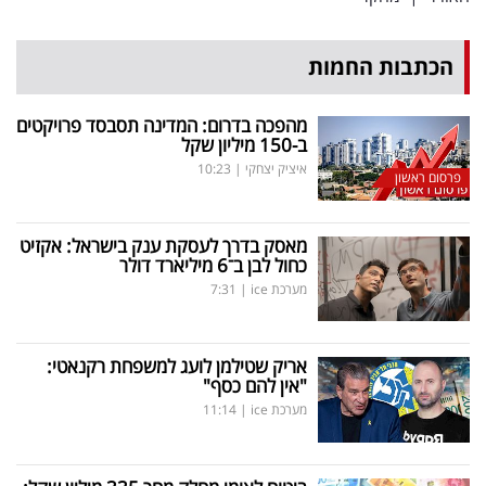
הכתבות החמות
מהפכה בדרום: המדינה תסבסד פרויקטים
ב-150 מיליון שקל
איציק יצחקי
|
10:23
פרסום ראשון
מאסק בדרך לעסקת ענק בישראל: אקזיט
כחול לבן ב־6 מיליארד דולר
מערכת ice
|
7:31
אריק שטילמן לועג למשפחת רקנאטי:
"אין להם כסף"
מערכת ice
|
11:14