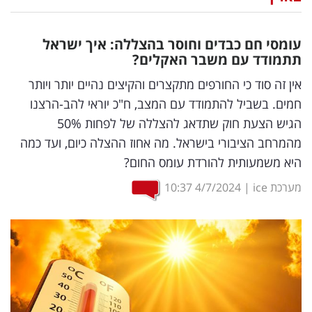
נדל"ן
עומסי חם כבדים וחוסר בהצללה: איך ישראל
דיגיטל
תתמודד עם משבר האקלים?
וטק
אין זה סוד כי החורפים מתקצרים והקיצים נהיים יותר ויותר
חמים. בשביל להתמודד עם המצב, ח"כ יוראי להב-הרצנו
שיווק
הגיש הצעת חוק שתדאג להצללה של לפחות 50%
ופרסום
מהמרחב הציבורי בישראל. מה אחוז ההצלה כיום, ועד כמה
היא משמעותית להורדת עומס החום?
משפט
מערכת ice
|
4/7/2024
10:37
מדדים
ומחקרים
דעות
רכילות
עסקית