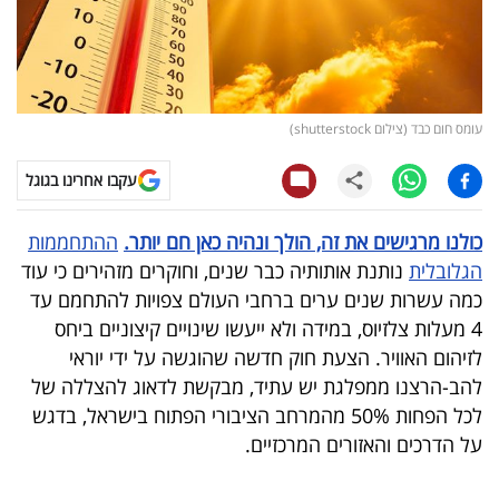
קריפטו
ויראלי
עומס חום כבד (צילום shutterstock)
טלוויזיה
עקבו אחרינו בגוגל
עסקי
ספורט
כולנו מרגישים את זה, הולך ונהיה כאן חם יותר.
ההתחממות
הגלובלית
נותנת אותותיה כבר שנים, וחוקרים מזהירים כי עוד
קריירה
כמה עשרות שנים ערים ברחבי העולם צפויות להתחמם עד
ולימודים
4 מעלות צלזיוס, במידה ולא ייעשו שינויים קיצוניים ביחס
לזיהום האוויר. הצעת חוק חדשה שהוגשה על ידי יוראי
מינויים
להב-הרצנו ממפלגת יש עתיד, מבקשת לדאוג להצללה של
לכל הפחות 50% מהמרחב הציבורי הפתוח בישראל, בדגש
רייטינג
על הדרכים והאזורים המרכזיים.
רכב