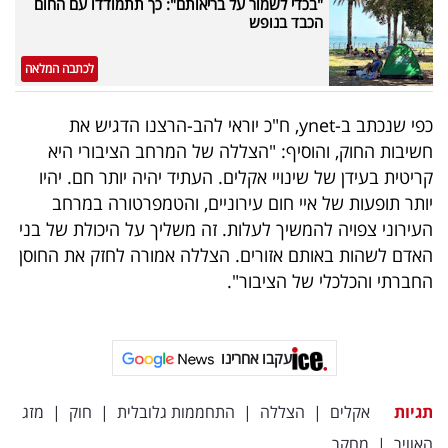
"בכדי לשמור על בריאותם": כך תתמודדו עם החום
פרסמו
הכבד בנופש
באייס
לכתבה המלאה
עקבו
אחרינו:
כפי שנכתב ב-ynet, ח"כ יוראי להב-הרצנו הדגיש את
חשיבות החוק, והוסיף: "הצללה של המרחב הציבורי היא
קריטית בעידן של שינויי אקלים. העתיד יהיה יותר חם. יהיו
יותר תופעות של איי חום עירוניים, והטמפרטורה במרחב
העירוני צפויה להמשיך לעלות. זה משליך על היכולת של בני
האדם לשהות באותם אזורים. הצללה אמורה לחזק את החוסן
החברתי והכלכלי של הציבור".
עקבו אחרינו
תגיות
אקלים
|
הצללה
|
התחממות גלובלית
|
חוק
|
מזג
האוויר
|
מחקר