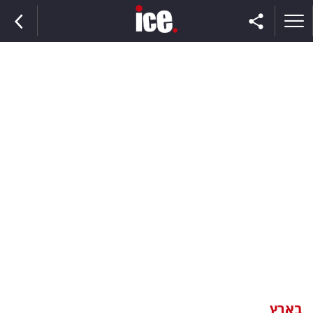
ראשי
הנבחרת
השוק
תקשורת
ומדיה
כסף
וצרכנות
בארץ