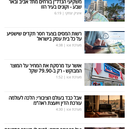
משקיעי הנדל"ן בורחים מתל אביב ובאר
שבע - וקונים בעיר הזו
איציק יצחקי
|
6:19
רשות המסים בצעד חסר תקדים שישפיע
על כל בית עסק בישראל
מערכת ice
|
4:38
אושר עד מרסקת את המחיר על המוצר
המבוקש - רק ב-79.90 שקל
מערכת ice
|
1:52
אבל כבד בעולם הציבורי: הלכה לעולמה
עורכת הדין ויועצת ראה"מ
מערכת ice
|
4:30