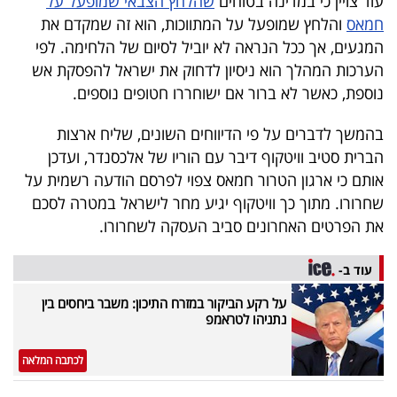
עוד צויין כי במדינה בטוחים
שהלחץ הצבאי שמופעל על
40
חמאס
והלחץ שמופעל על המתווכות, הוא זה שמקדם את
המגעים, אך ככל הנראה לא יוביל לסיום של הלחימה. לפי
הערכות המהלך הוא ניסיון לדחוק את ישראל להפסקת אש
שיתופי
נוספת, כאשר לא ברור אם ישוחררו חטופים נוספים.
פעולה
בהמשך לדברים על פי הדיווחים השונים, שליח ארצות
הברית סטיב וויטקוף דיבר עם הוריו של אלכסנדר, ועדכן
אותם כי ארגון הטרור חמאס צפוי לפרסם הודעה רשמית על
דרושים
שחרורו. מתוך כך וויטקוף יגיע מחר לישראל במטרה לסכם
את הפרטים האחרונים סביב העסקה לשחרורו.
ניוזלטרים
עוד ב-
על רקע הביקור במזרח התיכון: משבר ביחסים בין
מייל
נתניהו לטראמפ
אדום
לכתבה המלאה