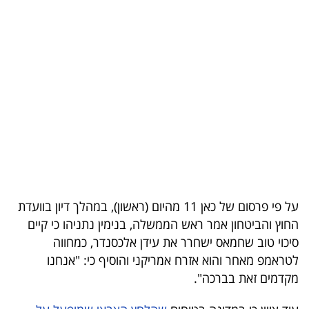
בריאות
תרבות
ופנאי
תיירות
TOP-
5
המילון
על פי פרסום של כאן 11 מהיום (ראשון), במהלך דיון בוועדת
הכלכלי
החוץ והביטחון אמר ראש הממשלה, בנימין נתניהו כי קיים
סיכוי טוב שחמאס ישחרר את עידן אלכסנדר, כמחווה
פודקאסט
לטראמפ מאחר והוא אזרח אמריקני והוסיף כי: "אנחנו
מקדמים זאת בברכה".
40
UNDER