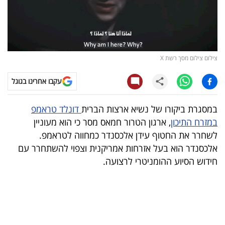
קריפטו
ויראלי
צילום צילום מסך רשת X
טלוויזיה
עקבו אחרינו בגוגל
עסקי
ספורט
במסגרת ביקורו של נשיא ארצות הברית
דונלד טראמפ
במזרח התיכון
, ארגון הטרור חמאס מסר כי הוא מעוניין
קריירה
לשחרר את החטוף עידן אלכסנדר כמחווה לטראמפ.
ולימודים
אלכסנדר הוא בעל אזרחות אמריקנית וצפוי להשתחרר עם
חידוש הסיוע ההומניטרי לרצועה.
מינויים
רייטינג
רכב