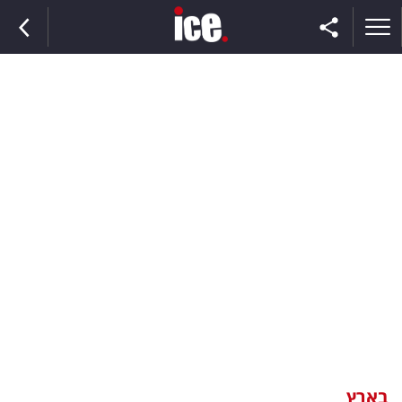
ראשי
הנבחרת
השוק
תקשורת
ומדיה
כסף
וצרכנות
בארץ