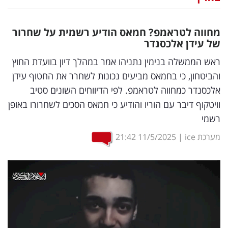
נדל"ן
מחווה לטראמפ? חמאס הודיע רשמית על שחרור
דיגיטל
של עידן אלכסנדר
וטק
ראש הממשלה בנימין נתניהו אמר במהלך דיון בוועדת החוץ
והביטחון, כי בחמאס מביעים נכונות לשחרר את החטוף עידן
שיווק
אלכסנדר כמחווה לטראמפ. לפי הדיווחים השונים סטיב
ופרסום
וויטקוף דיבר עם הוריו והודיע כי חמאס הסכים לשחרורו באופן
רשמי
משפט
מערכת ice
|
11/5/2025
21:42
מדדים
ומחקרים
דעות
רכילות
עסקית