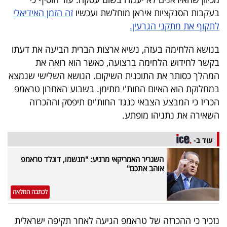
40
בעקבות הסנקציות איראן מוחלשת ועכשיו
זה הזמן האידיאלי
לתקוף את מתקני הגרעין.
שיתופי
בנושא הלחימה בעזה, נשיא ארצות הברית הביעה את דעתו
בקשר לחידוש הלחימה ברצועה, כאשר הוא רואה את
פעולה
המהלך כסותר את התוכנית השיקום. הנושא השלישי שנמצא
במחלוקת הוא האיום החות'י מתימן. בשבוע האחרון טראמפ
הכריז כי המבצע הצבאי כנגד החות'ים תיפסק וההכרזה
דרושים
השאירה את נתניהו מופתע.
ניוזלטרים
עוד ב-
השגריר האמריקאי מרגיע: "תנשמו, דונלד טראמפ
אוהב אתכם"
מייל
אדום
לכתבה המלאה
נזכיר כי ההכרזה של טראמפ הגיעה לאחר תקיפה ישראלית