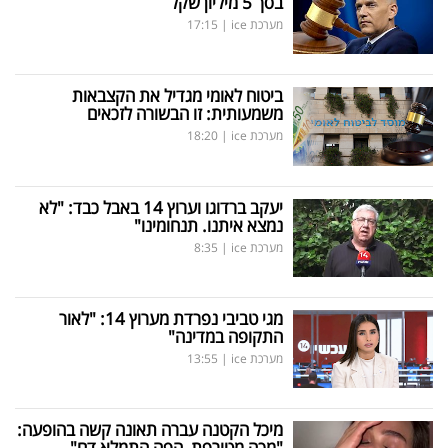
בסך 5 מיליון שקל
מערכת ice
|
17:15
ביטוח לאומי מגדיל את הקצבאות
משמעותית: זו הבשורה לזכאים
מערכת ice
|
18:20
יעקב ברדוגו וערוץ 14 באבל כבד: "לא
נמצא איתנו. תנחומינו"
מערכת ice
|
8:35
מגי טביבי נפרדת מערוץ 14: "לאור
התקופה במדינה"
מערכת ice
|
13:55
מיכל הקטנה עברה תאונה קשה בהופעה:
"מכה מטורפת, הפה התמלא דם"