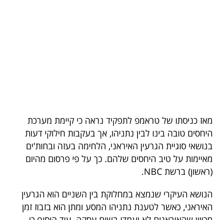
בריאות
תרבות
ופנאי
תיירות
TOP-
5
מאז כניסתו של טראמפ לתפקיד נראה כי קיימת מערכת
היחסים טובה בינו לבין נתניהו, אך בעקבות חילוקי דעות
המילון
בנושאי סוגיית הגרעין האיראני, הלחימה בעזה ובחות'ים
הכלכלי
מאיימות על טיב היחסים שלהם. כך על פי פרסום מהיום
(ראשון) ברשת NBC.
פודקאסט
הנושא העיקרי שנמצא במחלוקת בין השניים הוא הגרעין
40
האיראני, כאשר לטענת נתניהו המסע ומתן הוא בזבוז זמן
UNDER
מכיוון שהאיראנים לא יעמדו בשום עסקה. עוד הוסיף כי