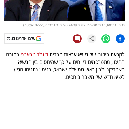
קריפטו
ויראלי
בנימין נתניהו, דונלד טראמפ (צילום פלאש 90/ חיים גולדברג, shutterstock)
טלוויזיה
עקבו אחרינו בגוגל
עסקי
לקראת ביקורו של נשיא ארצות הברית
דונלד טראמפ
במזרח
ספורט
התיכון, מתפרסמים דיווחים על כך שהיחסים בין הנשיא
האמריקני לבין ראש ממשלת ישראל, בנימין נתניהו הגיעו
קריירה
לשיא חדש של משבר ביחסים.
ולימודים
מינויים
רייטינג
רכב