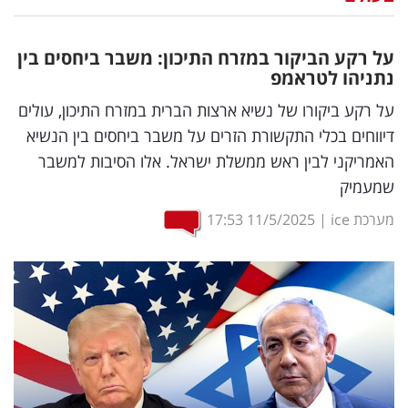
נדל"ן
על רקע הביקור במזרח התיכון: משבר ביחסים בין
דיגיטל
נתניהו לטראמפ
וטק
על רקע ביקורו של נשיא ארצות הברית במזרח התיכון, עולים
דיווחים בכלי התקשורת הזרים על משבר ביחסים בין הנשיא
שיווק
האמריקני לבין ראש ממשלת ישראל. אלו הסיבות למשבר
ופרסום
שמעמיק
משפט
מערכת ice
|
11/5/2025
17:53
מדדים
ומחקרים
דעות
רכילות
עסקית