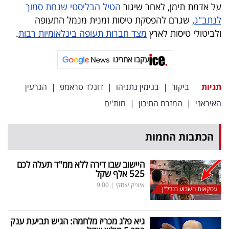
פרסמו
על אדמת תימן, לאחר שיגור
הטיל הבליסטי שנחת סמוך
לנתב"ג
, שגרם להפסקת טיסות זמנית מנמל התעופה
באייס
ולביטולי טיסות לארץ
מצד חברות תעופה בינלאומיות רבות
.
עקבו
עקבו אחרינו
אחרינו:
תגיות
ביקור
|
בנימין נתניהו
|
דונלד טראמפ
|
הגרעין
האיראני
|
המזרח התיכון
|
חות'ים
הכתבות החמות
היישוב שבו דירה ללא ממ"ד תעלה לכם
525 אלף שקל
איציק יצחקי
|
9:00
עסקאות השבוע בנדל"ן
גיא פלג מכריז מלחמה: הגיש תביעת ענק