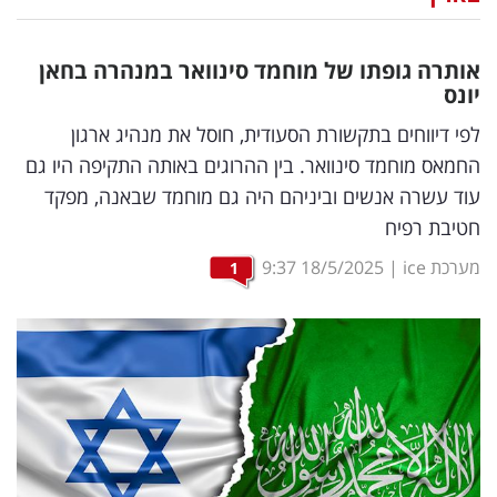
נדל"ן
אותרה גופתו של מוחמד סינוואר במנהרה בחאן
דיגיטל
יונס
וטק
לפי דיווחים בתקשורת הסעודית, חוסל את מנהיג ארגון
החמאס מוחמד סינוואר. בין ההרוגים באותה התקיפה היו גם
שיווק
עוד עשרה אנשים וביניהם היה גם מוחמד שבאנה, מפקד
ופרסום
חטיבת רפיח
משפט
מערכת ice
|
18/5/2025
9:37
1
מדדים
ומחקרים
דעות
רכילות
עסקית