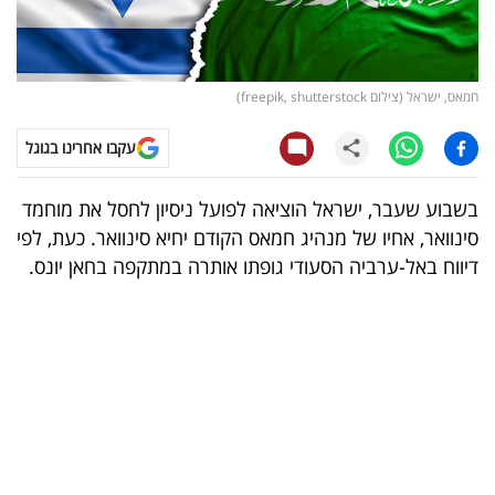
קריפטו
ויראלי
חמאס, ישראל (צילום freepik, shutterstock)
טלוויזיה
עקבו אחרינו בגוגל
עסקי
בשבוע שעבר, ישראל הוציאה לפועל ניסיון לחסל את מוחמד
ספורט
סינוואר, אחיו של מנהיג חמאס הקודם יחיא סינוואר. כעת, לפי
דיווח באל-ערביה הסעודי גופתו אותרה במתקפה בחאן יונס.
קריירה
ולימודים
מינויים
רייטינג
רכב