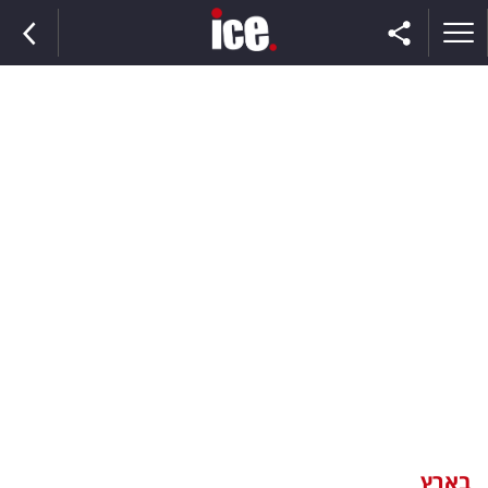
ראשי
הנבחרת
השוק
תקשורת
ומדיה
כסף
וצרכנות
בארץ