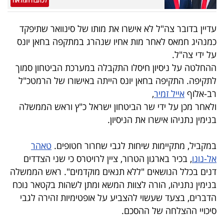
לכתבה המלאה
40
עדיין בדובר צה"ל לא אישרו את מותו של סינוואר שתיפקד
כמנהיג חמאס לאחר מות אחיו שנהרג במתקפה בחאן יונס
שיתופי
על ידי צה"ל.
פעולה
ההחלטה על ניסיון חיסלו התקבלה במערכת הביטחון סמוך
לתקיפה. התקיפה בחאן יונס הייתה באישורו של הרמטכ"ל
רב-אלוף
אייל זמיר
,
ולאחר מכן על ידי שר הביטחון ישראל כ"ץ וראש הממשלה
דרושים
בנימין נתניהו אישרו את הניסיון.
ניוזלטרים
במקביל, מתקיימות שיחות לגבי שחרור חטופים.
טאהר
אל-נונו
, בכיר בארגון הטרור, ציין לרויטרס כי שני הצדדים
דנים בכלל הנושאים "ללא תנאים מוקדמים". ראש הממשלה
מייל
בנימין נתניהו, הורה לצוות המשא ומתן לשהות בקטאר נוכח
אדום
הדברים, בצעד שעשוי להצביע על אופטימיות זהירה לגבי
סיכויי ההצלחה של ההסכם.