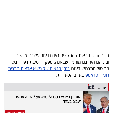
בריאות
תרבות
ופנאי
תיירות
TOP-
בין ההרוגים באותה התקיפה היו גם עוד עשרה אנשים
5
וביניהם היה גם מוחמד שבאנה, מפקד חטיבת רפיח. ניסיון
החיסול התרחש בעזה
בזמן הנאום של נשיא ארצות הברית
המילון
דונלד טראמפ
בערב הסעודית.
הכלכלי
עוד ב-
פודקאסט
התמרון הצבאי בסכנה? טראמפ: "הרבה אנשים
רעבים בעזה"
40
UNDER