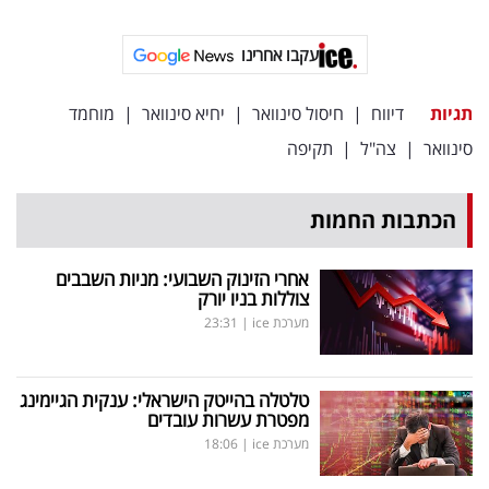
פרסמו
באייס
עקבו אחרינו
עקבו
תגיות
דיווח
|
חיסול סינוואר
|
יחיא סינוואר
|
מוחמד
אחרינו:
סינוואר
|
צה"ל
|
תקיפה
הכתבות החמות
אחרי הזינוק השבועי: מניות השבבים
צוללות בניו יורק
מערכת ice
|
23:31
טלטלה בהייטק הישראלי: ענקית הגיימינג
מפטרת עשרות עובדים
מערכת ice
|
18:06