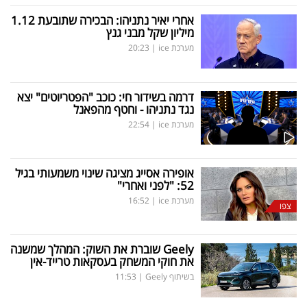
אחרי יאיר נתניהו: הבכירה שתובעת 1.12
מיליון שקל מבני גנץ
מערכת ice
|
20:23
דרמה בשידור חי: כוכב "הפטריוטים" יצא
נגד נתניהו - וחטף מהפאנל
מערכת ice
|
22:54
אופירה אסייג מציגה שינוי משמעותי בגיל
52: "לפני ואחרי"
מערכת ice
|
16:52
צפו
Geely
שוברת את השוק: המהלך שמשנה
את חוקי המשחק בעסקאות טרייד-אין
בשיתוף Geely
|
11:53