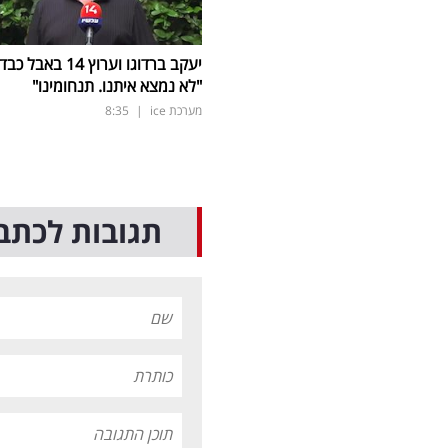
יעקב ברדוגו וערוץ 14 באבל כב
"לא נמצא איתנו. תנחומינו"
מערכת ice
|
8:35
תגובות לכתב