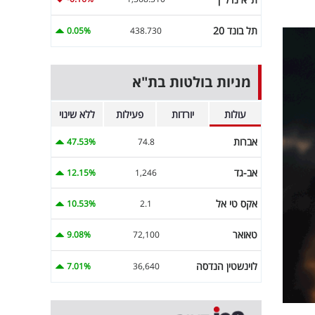
תל בונד 20
0.05%
438.730
מניות בולטות בת"א
עולות
יורדות
פעילות
ללא שינוי
אברות
47.53%
74.8
אב-גד
12.15%
1,246
אקס טי אל
10.53%
2.1
טאואר
9.08%
72,100
לוינשטין הנדסה
7.01%
36,640