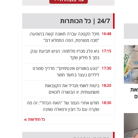
24/7 | כל הכותרות
מיכל הקטנה עברה תאונה קשה בהופעה:
16:48
"מכה מטורפת, הפה התמלא דם"
גיא פלג מכריז מלחמה: הגיש תביעת ענק
17:15
בסך 5 מיליון שקל
"נוגע באזורים אינטימיים": מדריך ספורט
17:30
לילדים נעצר בחשד חמור
ביטוח לאומי מגדיל את הקצבאות
18:20
אות
משמעותית: זו הבשורה לזכאים
ם
חודש אחרי הגמר של "האח הגדול": זה מה
18:30
שקרה עם גל רובין ורפאלה טווינה
כל החדשות