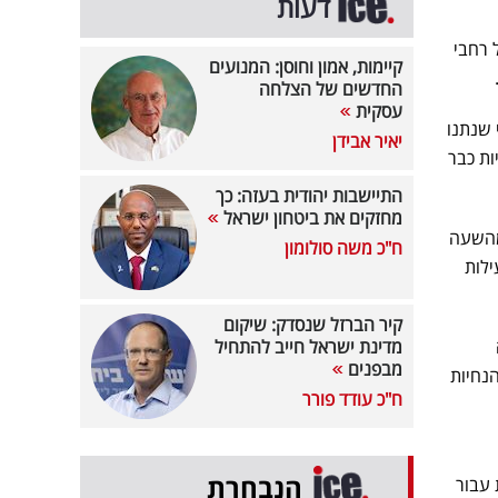
דעות
 רחבי
קיימות, אמון וחוסן: המנועים
החדשים של הצלחה
עסקית
 שנתנו
יאיר אבידן
ות כבר
התיישבות יהודית בעזה: כך
מחזקים את ביטחון ישראל
 מהשעה
ח"כ משה סולומון
ילות
קיר הברזל שנסדק: שיקום
שעה
מדינת ישראל חייב להתחיל
מבפנים
הנחיות
ח"כ עודד פורר
הנבחרת
 עבור