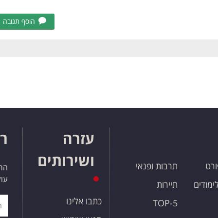
הוסף תגובה
עזרה
רו
ושירותים
ורט
תרבות ופנאי
הרש
עול
לימודים
תיירות
כתבו אלינו
TOP-5