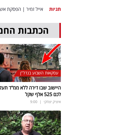
תגיות
אייל זמיר
|
הפסקת אש
הכתבות החמ
עסקאות השבוע בנדל"ן
היישוב שבו דירה ללא ממ"ד תעל
לכם 525 אלף שקל
איציק יצחקי
|
9:00