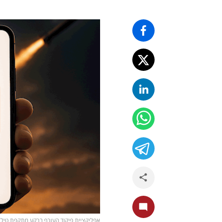
אפליקציית פיקוד העורף ברקע מתקפת טילים (