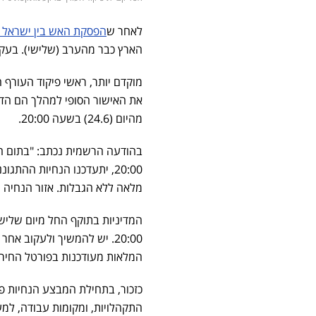
לאחר ש
הפסקת האש בין ישראל ל
הארץ כבר מהערב (שלישי). בעקב
מוקדם יותר, ראשי פיקוד העורף 
את האישור הסופי למהלך הם הדר
מהיום (24.6) בשעה 20:00.
בהודעה הרשמית נכתב: "בתום הע
20:00, יתעדכנו הנחיות ההת
מלאה ללא הגבלות. אזור הנחיה ע
20:00. יש להמשיך ולעקוב 
המלאות מעודכנות בפורטל החירום
כזכור, בתחילת המבצע הנחיות פיק
התקהלויות, ומקומות עבודה, למ