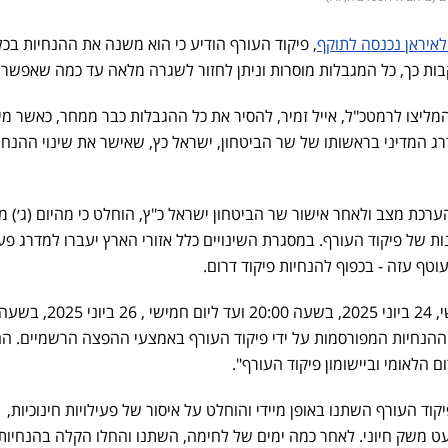
איראן נכנסה לתוקף
, פיקוד העורף הודיע כי הוא משנה את ההנחיות בכל
ות כך, כל המגבלות מוסרות וניתן לחזור לשגרה מלאה עד כמה שאפשר.
המליצו לרמטכ"ל, אייל זמיר, להסיר את כל ההגבלות כבר ממחר, כאשר מי
ג המדיני בראשותו של שר הביטחון, ישראל כץ, שאישר את שינוי ההנחי
רכת מצב ולאחר אישור שר הביטחון ישראל כ"ץ, הוחלט כי מהיום (ג׳)
גוננות של פיקוד העורף. במסגרת השינויים כלל אזורי הארץ יעברו למדרג פע
וטף עזה - בכפוף להנחיות פיקוד דרום.
המדיניות בתוקף החל מיום שלישי, 24 ביוני 2025, בשעה 20:00 ועד ליום חמישי , 26 ביוני 2025, ב
אחר ההנחיות המפורסמות על ידי פיקוד העורף באמצעי ההפצה הרשמיים. ה
 הלאומי וביישומון פיקוד העורף".
וד העורף השתנו באופן מיידי והוחלט על איסור של פעילויות חינוכיות,
עט משק חיוני. לאחר כמה ימים של לחימה, השתנו והחלו הקלה בהנחיות