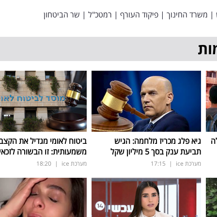
|
משרד החינוך
|
פיקוד העורף
|
רמטכ"ל
|
שר הביטחון
ות
ה
גיא פלג מכריז מלחמה: הגיש
ביטוח לאומי מגדיל את הקצב
תביעת ענק בסך 5 מיליון שקל
משמעותית: זו הבשורה לזכאי
מערכת ice
|
17:15
מערכת ice
|
18:20