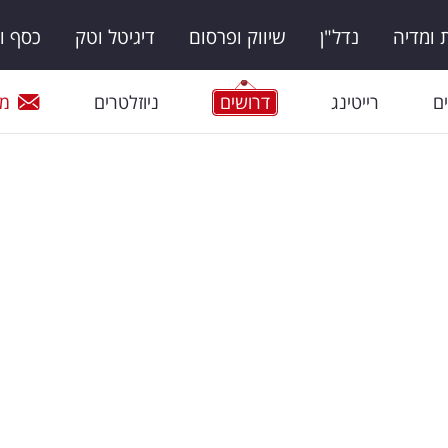
ומדיה
נדל"ן
שיווק ופרסום
דיגיטל וטק
כסף ו
ם
רייטינג
דרושים
ניוזלטרים
מי