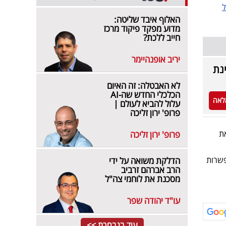
ל
האלוף איבד שליטה:
מדוע מפקד פיקוד מרכז
חייב ללכת?
יריב אופנהיימר
נת
לא האבטלה: זה האיום
הכלכלי החדש שה-AI
לאה
עלול להביא לעולם |
פרופ' ירון זליכה
ת
פרופ' ירון זליכה
פשרות
הדלקת משואה על ידי
הרב אברהם זרביב
מסכנת את לוחמי צה"ל
עו"ד יהודה שפר
עוד בנבחרת >>