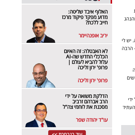
האלוף איבד שליטה:
מדוע מפקד פיקוד מרכז
והנהג
חייב ללכת?
יריב אופנהיימר
 יש לי
 הרבה
לא האבטלה: זה האיום
הכלכלי החדש שה-AI
עלול להביא לעולם |
פרופ' ירון זליכה
ה
שים
פרופ' ירון זליכה
הדלקת משואה על ידי
ידי
הרב אברהם זרביב
מסכנת את לוחמי צה"ל
העתיד
עו"ד יהודה שפר
עוד בנבחרת >>