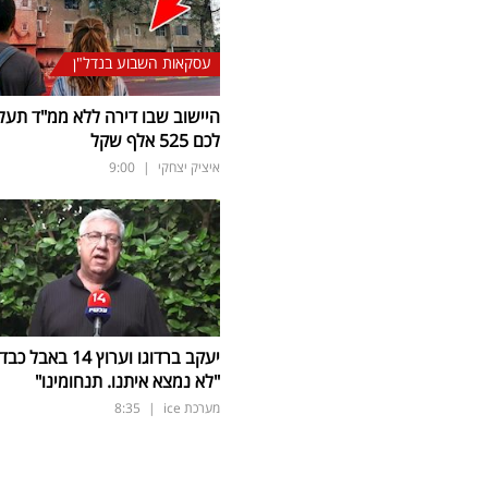
עסקאות השבוע בנדל"ן
היישוב שבו דירה ללא ממ"ד תעל
לכם 525 אלף שקל
איציק יצחקי
|
9:00
יעקב ברדוגו וערוץ 14 באבל כב
"לא נמצא איתנו. תנחומינו"
מערכת ice
|
8:35