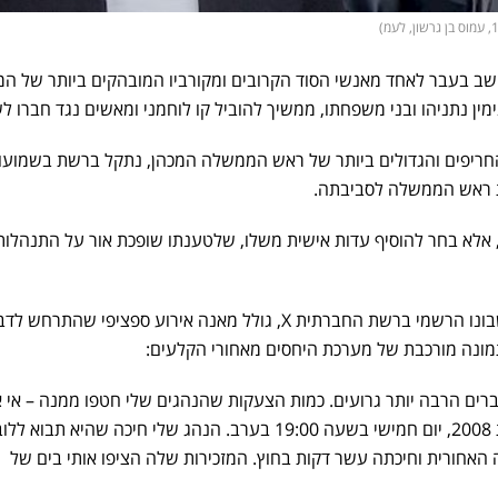
שב בעבר לאחד מאנשי הסוד הקרובים ומקורביו המובהקים ביותר של ה
 נתניהו ובני משפחתו, ממשיך להוביל קו לוחמני ומאשים נגד חברו ל
החריפים והגדולים ביותר של ראש הממשלה המכהן, נתקל ברשת בשמועו
 ראש הממשלה לסביבתה.
אלא בחר להוסיף עדות אישית משלו, שלטענתו שופכת אור על התנהלו
בפוסט חסר מעצור שפרסם בחשבונו הרשמי ברשת החברתית X, גולל מאנה אירוע ספציפי שהתרחש 
ברים הרבה יותר גרועים. כמות הצעקות שהנהגים שלי חטפו ממנה – אי 
לספור. זה קרה אצלי בבית בשנת 2008, יום חמישי בשעה 19:00 בערב. הנהג שלי חיכה שהיא תב
סה האחורית וחיכתה עשר דקות בחוץ. המזכירות שלה הציפו אותי בים של