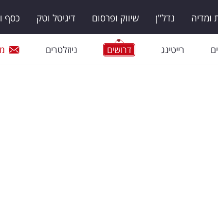
ומדיה
נדל"ן
שיווק ופרסום
דיגיטל וטק
כסף ו
ם
רייטינג
דרושים
ניוזלטרים
מי