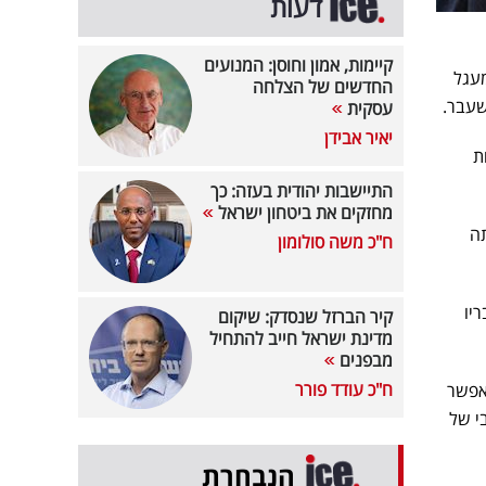
דעות
קיימות, אמון וחוסן: המנועים
מעגל
החדשים של הצלחה
שעבר.
עסקית
יאיר אבידן
ת
התיישבות יהודית בעזה: כך
מחזקים את ביטחון ישראל
תה
ח"כ משה סולומון
לדבריו
קיר הברזל שנסדק: שיקום
מדינת ישראל חייב להתחיל
מבפנים
ח"כ עודד פורר
אפשר
וא ללובי של
הנבחרת