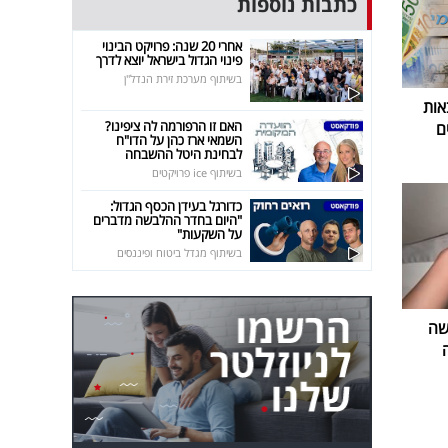
כתבות נוספות
אחרי 20 שנה: פרויקט הבינוי
פינוי הגדול בישראל יוצא לדרך
בשיתוף מערכת זירת הנדל"ן
אות
האם זו הרפורמה לה ציפינו?
ם
השמאי ארז כהן על הדו"ח
לבחינת היטל ההשבחה
בשיתוף ice פרויקטים
כדורגל בעידן הכסף הגדול:
"היום בחדר ההלבשה מדברים
על השקעות"
בשיתוף מגדל ביטוח ופיננסים
שה