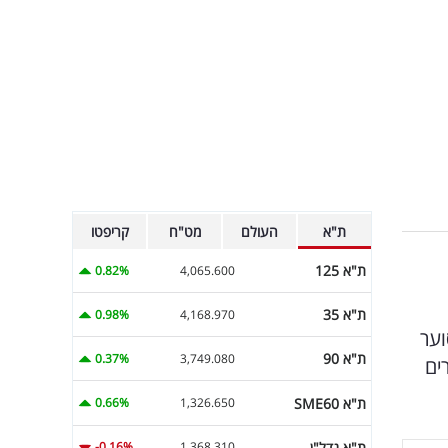
ת"א
העולם
מט"ח
קריפטו
ת"א 125
0.82%
4,065.600
ת"א 35
0.98%
4,168.970
וער
ת"א 90
0.37%
3,749.080
פורים
ת"א SME60
0.66%
1,326.650
ת"א נדל"ן
-0.16%
1,368.310