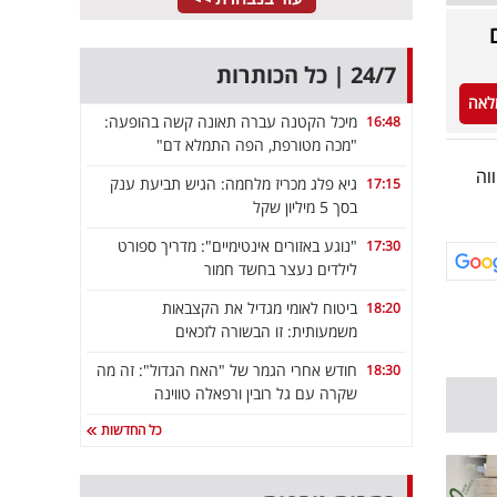
24/7 | כל הכותרות
לאה
מיכל הקטנה עברה תאונה קשה בהופעה:
16:48
"מכה מטורפת, הפה התמלא דם"
וה
גיא פלג מכריז מלחמה: הגיש תביעת ענק
17:15
בסך 5 מיליון שקל
"נוגע באזורים אינטימיים": מדריך ספורט
17:30
לילדים נעצר בחשד חמור
ביטוח לאומי מגדיל את הקצבאות
18:20
משמעותית: זו הבשורה לזכאים
חודש אחרי הגמר של "האח הגדול": זה מה
18:30
שקרה עם גל רובין ורפאלה טווינה
כל החדשות