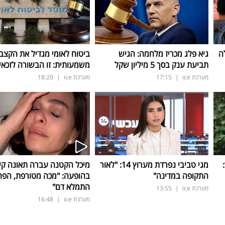
ה
גיא פלג מכריז מלחמה: הגיש
ביטוח לאומי מגדיל את הקצב
תביעת ענק בסך 5 מיליון שקל
משמעותית: זו הבשורה לזכאי
מערכת ice
|
17:15
מערכת ice
|
18:20
ד:
מגי טביבי נפרדת מערוץ 14: "לאור
מיכל הקטנה עברה תאונה ק
התקופה במדינה"
בהופעה: "מכה מטורפת, הפה
התמלא דם"
מערכת ice
|
13:55
מערכת ice
|
16:48