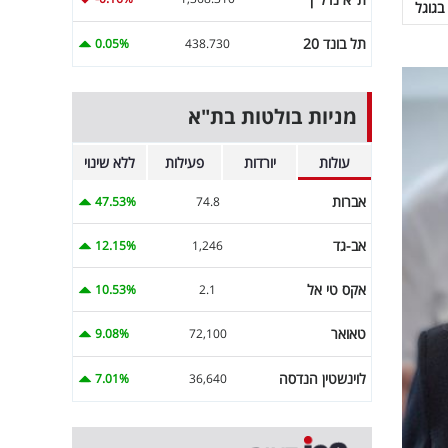
בגוגל
תל בונד 20
0.05%
438.730
מניות בולטות בת"א
עולות
יורדות
פעילות
ללא שינוי
אברות
47.53%
74.8
אב-גד
12.15%
1,246
אקס טי אל
10.53%
2.1
טאואר
9.08%
72,100
לוינשטין הנדסה
7.01%
36,640