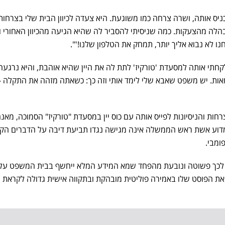
יס אותה, ושרה צרחה כמו משוגעת. היא צעדה לכיוון הבית שלי בצרחות
בהלה מהצעקות. כמה שניסיתי להסביר לה שהיא הגיעה מהכיוון האחורי 
נו לא נבוא אליך יותר, תמחק את הטלפון שלנו!'".
לקחתי אותה למסעדת 'טורקיז' לתת לה את היין שהיא אוהבת, והיא נרגעה.
אות. יש משפט שאבא שלי לימד אותי וזה כך: כשאתה מזהה את התקלה -
חות והניסיונות לפייס אותה עם כוס יין במסעדת "טורקיז" הסמוכה, מאנ
דוע אשת ראש הממשלה אינה מגישה נגדו תביעת דיבה על הדברים הק
ומבי.
 לכך פשוטה ונובעת מהפחד שמא המידע המלא ייחשף בבית המשפט על 
ת הפוסט שלו באמירה פוליטית מובהקת ובתקווה אישית גדולה לקראת 